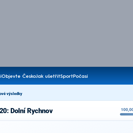
í
Objevte Česko
Jak ušetřit
Sport
Počasí
ové výsledky
20: Dolní Rychnov
100,0