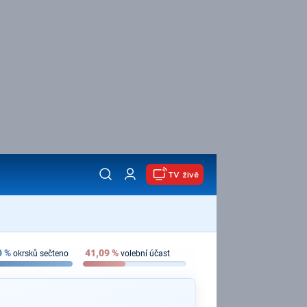
TV živě
0
%
41,09
%
okrsků sečteno
volební účast