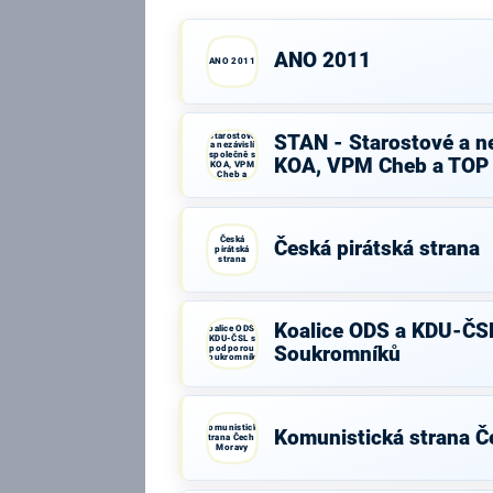
ANO 2011
ANO 2011
STAN -
Starostové
STAN - Starostové a ne
a nezávislí
společně s
KOA, VPM Cheb a TOP
KOA, VPM
Cheb a
TOP 09
Česká
Česká pirátská strana
pirátská
strana
Koalice ODS a KDU-ČS
Koalice ODS a
KDU-ČSL s
podporou
Soukromníků
Soukromníků
Komunistická
Komunistická strana Č
strana Čech a
Moravy