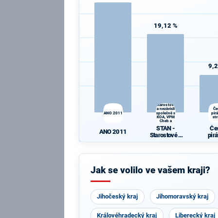
19,12 %
9,
STAN -
Starostové
a nezávislí
Če
ANO 2011
společně s
pir
KOA, VPM
st
Cheb a
TOP 09
STAN -
Če
ANO 2011
Starostové a
pir
nezávislí
st
společně s
KOA, VPM
Cheb a TOP
Jak se volilo ve vašem kraji?
09
Jihočeský kraj
Jihomoravský kraj
Královéhradecký kraj
Liberecký kraj