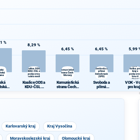
21 %
8,29 %
6,45 %
6,45 %
5,99 
VOK -
Koalice ODS a
Svoboda a
Volba pr
ská
Komunistická
KDU-ČSL s
přímá
kraj s
átská
strana Čech a
podporou
demokracie
podporo
rana
Moravy
Soukromníků
(SPD)
hnutí
Karlovará
ská
Koalice ODS a
Komunistická
Svoboda a
VOK - Vo
átská
KDU-ČSL s
strana Čech a
přímá
pro kraj
rana
podporou
Moravy
demokracie
podpor
Soukromníků
(SPD)
hnutí
Karlovar
Karlovarský kraj
Kraj Vysočina
Moravskoslezský kraj
Olomoucký kraj