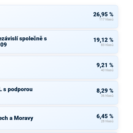
26,95 %
117 hlasů
závislí společně s
19,12 %
 09
83 hlasů
9,21 %
40 hlasů
L s podporou
8,29 %
36 hlasů
6,45 %
ech a Moravy
28 hlasů