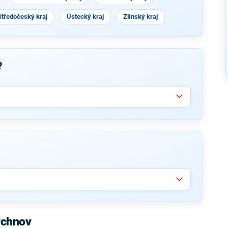
Středočeský kraj
Ústecký kraj
Zlínský kraj
?
ychnov