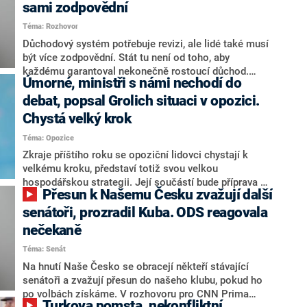
sami zodpovědní
Téma: Rozhovor
Důchodový systém potřebuje revizi, ale lidé také musí
být více zodpovědní. Stát tu není od toho, aby
každému garantoval nekonečně rostoucí důchod.
Úmorné, ministři s námi nechodí do
Chybí tu nový systém a my ho představíme,řekl
hejtman Jihočeského kraje a předseda hnutí Naše
debat, popsal Grolich situaci v opozici.
Česko Martin Kuba v rozhovoru pro CNN Prima NEWS.
Chystá velký krok
V čele státu pak podle něj nemůže být člověk, který by
Téma: Opozice
střetem zájmů omezoval čerpání financí a rozvoj,
dodal. Řešení u Andreje Babiše ale hodnotit nechtěl.
Zkraje příštího roku se opoziční lidovci chystají k
velkému kroku, představí totiž svou velkou
hospodářskou strategii. Její součástí bude příprava na
Přesun k Našemu Česku zvažují další
stárnutí populace, řekl ve středu na setkání s novináři
nový předseda lidovců Jan Grolich. Ten zároveň v
senátoři, prozradil Kuba. ODS reagovala
senátních volbách kandiduje ve Vyškově. Popsal i
nečekaně
aktivitu opozice, o níž vládní strany nebo političtí
Téma: Senát
komentátoři mluví jako o slabé a v defenzivě. „Je to
úmorná práce upozorňovat na chyby vlády. Ministři s
Na hnutí Naše Česko se obracejí někteří stávající
námi navíc nechodí do debat. Chceme ale ukazovat
senátoři a zvažují přesun do našeho klubu, pokud ho
svoje témata,“ odpověděl Grolich na dotaz CNN Prima
po volbách získáme. V rozhovoru pro CNN Prima
Turkova pomsta, nekonfliktní
NEWS.