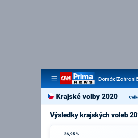
Domácí
Zahranič
Pořady
Krajské volby 2020
Celk
Výsledky krajských voleb 20
26,95 %