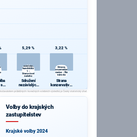
%
5,29 %
3,22 %
Sdružení
nezávislých
o
Strana
kandidátů
konzervativní
1 -
u
pravice - Řád
Starostové
národa
našeho
ci
kraje
lba
Sdružení
Strana
 s
nezávislých
konzervativní
ou
kandidátů 1 -
pravice - Řád
Starostové
národa
áci
našeho kraje
Volby do krajských
zastupitelstev
Krajské volby 2024