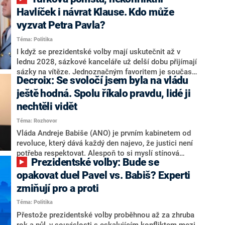
NEWS to řekl zakladatel hnutí a jihočeský hejtman
Martin Kuba. Konkrétní nebyl, ale získat by takto mohl
Havlíček i návrat Klause. Kdo může
například senátora Zdeňka Hrabu, který je dnes
vyzvat Petra Pavla?
součástí klubu ODS a TOP 09. Hraba to na dotaz
Téma: Politika
redakce nevyloučil. Předseda klubu senátorů ODS
Zdeněk Nytra redakci řekl, že počítá s odchodem
I když se prezidentské volby mají uskutečnit až v
některých senátorů z klubu a že Naše Česko není
lednu 2028, sázkové kanceláře už delší dobu přijímají
nepřítel, ale soupeř.
sázky na vítěze. Jednoznačným favoritem je současná
Decroix: Se svoločí jsem byla na vládu
hlava státu Petr Pavel. Daleko za ním pak bookmakeři
zmiňují dva výrazné politiky ANO, tedy premiéra
ještě hodná. Spolu říkalo pravdu, lidé ji
Andreje Babiše a ministra průmyslu Karla Havlíčka.
nechtěli vidět
Oblíbeným tipem samotných sázkařů je poslanec za
Téma: Rozhovor
Motoristy Filip Turek. Politolog Jan Kubáček nicméně
o případné kandidatuře kohokoliv ze zmíněné trojice
Vláda Andreje Babiše (ANO) je prvním kabinetem od
značně pochybuje. Podle něj současná koalice dosud
revoluce, který dává každý den najevo, že justici není
nemá osobu, která by Pavlovi mohla konkurovat.
potřeba respektovat. Alespoň to si myslí stínová
Prezidentské volby: Bude se
ministryně spravedlnosti ODS Eva Decroix. V
rozhovoru pro CNN Prima NEWS si nebrala servítky
opakovat duel Pavel vs. Babiš? Experti
ohledně politického výkonu svého nástupce Jeronýma
zmiňují pro a proti
Tejce (za ANO) či vládní zmocněnkyně pro lidská
Téma: Politika
práva Taťány Malé (ANO). Označením „svoloč“ na
adresu vlády prý byla ještě hodná. Decroix se také
Přestože prezidentské volby proběhnou až za zhruba
vrátila k volební porážce koalice Spolu či promluvila o
rok a půl, v souvislosti s eskalujícím konfliktem mezi