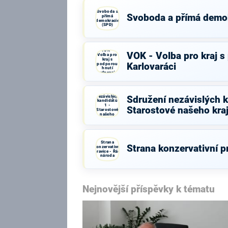
Svoboda a
Svoboda a přímá demo
přímá
demokracie
(SPD)
VOK -
VOK - Volba pro kraj s
Volba pro
kraj s
podporou
Karlovaráci
hnutí
Karlovaráci
Sdružení
nezávislých
Sdružení nezávislých k
kandidátů
1 -
Starostové našeho kra
Starostové
našeho
kraje
Strana
Strana konzervativní p
konzervativní
pravice - Řád
národa
Nejnovější příspěvky k tématu