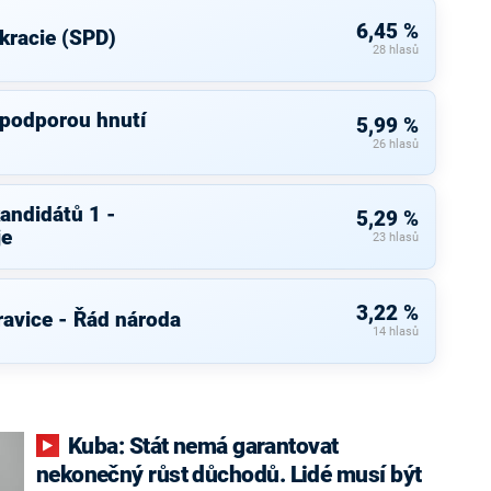
6,45 %
kracie (SPD)
28 hlasů
 podporou hnutí
5,99 %
26 hlasů
andidátů 1 -
5,29 %
je
23 hlasů
3,22 %
ravice - Řád národa
14 hlasů
Kuba: Stát nemá garantovat
nekonečný růst důchodů. Lidé musí být