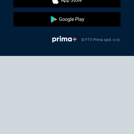
App Store
Google Play
© FTV Prima spol. s r.o.