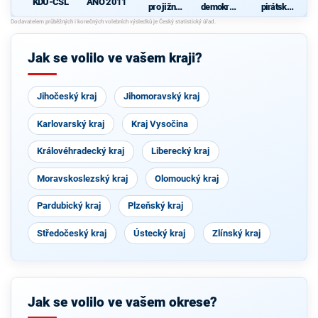
KDU-ČSL
ANO 2011
pro jižní
demokrati
pirátská
Moravu
cká strana
strana
d
s podporou
Svobodný
ch a hnutí
Jak se volilo ve vašem kraji?
Starostové
a
osobnosti
pro
Jihočeský kraj
Jihomoravský kraj
Moravu
Karlovarský kraj
Kraj Vysočina
Královéhradecký kraj
Liberecký kraj
Moravskoslezský kraj
Olomoucký kraj
Pardubický kraj
Plzeňský kraj
Středočeský kraj
Ústecký kraj
Zlínský kraj
Jak se volilo ve vašem okrese?