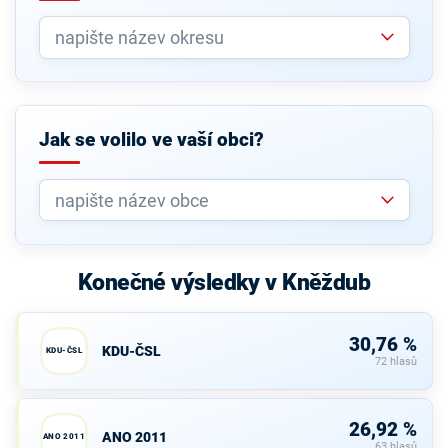
Jak se volilo ve vaší obci?
Konečné výsledky v Kněždub
30,76 %
KDU-ČSL
KDU-ČSL
72 hlasů
26,92 %
ANO 2011
ANO 2011
63 hlasů