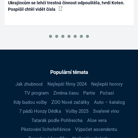
Ukrajincům se lehčí trestná činnost odpouštěla, tvrdí Koten.
Pospíšil chtěl vidět čísla
Populární témata
Jak zhubnout
Nejlepší filmy 2024
Nejlepší horory
TV program
Změna času
Partie
Počasí
Kdy budou volby
ZOO Nové začátky
Auto – katalog
7 pádů Honzy Dědka
Volby 2025
Svařené víno
Tatarák podle Pohlreicha
Aloe vera
Pěstování lichořeřišnice
Výpočet ascendentu