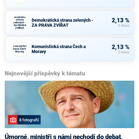
Demokratická
2,13 %
Demokratická strana zelených -
strana
zelených -
ZA PRÁVA ZVÍŘAT
ZA PRÁVA
5 hlasů
ZVÍŘAT
2,13 %
Komunistická strana Čech a
Komunistická
strana Čech a
Moravy
Moravy
5 hlasů
Nejnovější příspěvky k tématu
8 fotografií
Úmorné, ministři s námi nechodí do debat,