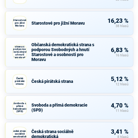
16,23 %
Starostové
Starostové pro jižní Moravu
pro jižní
Moravu
38 hlasů
Občanská
Občanská demokratická strana s
demokratická
strana s
6,83 %
podporou Svobodných a hnutí
podporou
Svobodných
Starostové a osobnosti pro
a hnutí
16 hlasů
Starostové a
Moravu
osobnosti
pro Moravu
5,12 %
Česká
Česká pirátská strana
pirátská
strana
12 hlasů
Svoboda a
4,70 %
Svoboda a přímá demokracie
přímá
demokracie
(SPD)
11 hlasů
(SPD)
3,41 %
Česká strana sociálně
Česká strana
sociálně
demokratická
demokratická
8 hlasů