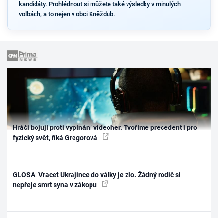
kandidáty. Prohlédnout si můžete také výsledky v minulých
volbách, a to nejen v obci Kněždub.
Hráči bojují proti vypínání videoher. Tvoříme precedent i pro
fyzický svět, říká Gregorová
GLOSA: Vracet Ukrajince do války je zlo. Žádný rodič si
nepřeje smrt syna v zákopu