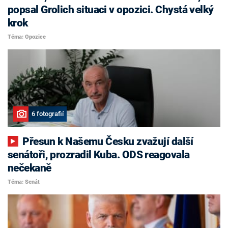
popsal Grolich situaci v opozici. Chystá velký
krok
Téma: Opozice
6 fotografií
Přesun k Našemu Česku zvažují další
senátoři, prozradil Kuba. ODS reagovala
nečekaně
Téma: Senát