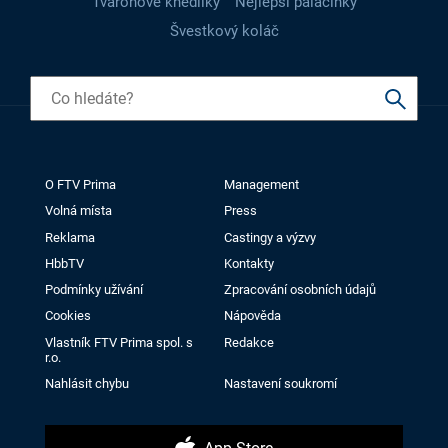
Tvarohové knedlíky
Nejlepší palačinky
Švestkový koláč
O FTV Prima
Management
Volná místa
Press
Reklama
Castingy a výzvy
HbbTV
Kontakty
Podmínky užívání
Zpracování osobních údajů
Cookies
Nápověda
Vlastník FTV Prima spol. s
Redakce
r.o.
Nahlásit chybu
Nastavení soukromí