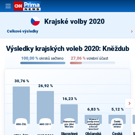
Krajské volby 2020
Celkové výsledky
Výsledky krajských voleb 2020: Kněždub
100,00
%
27,06
%
okrsků sečteno
volební účast
30,76 %
26,92 %
16,23 %
6,83 %
5,12 %
Občanská
demokratická
strana s
podporou
Starostové
Česká
KDU-ČSL
ANO 2011
pro jižní
Svobodných
pirátská
Moravu
a hnutí
strana
Starostové a
osobnosti
Starostové
Občanská
Česká
S
pro Moravu