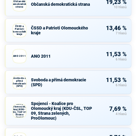
19,23 %
Občanská
Občanská demokratická strana
demokratická
strana
10 hlasů
ČSSD a
13,46 %
ČSSD a Patrioti Olomouckého
Patrioti
Olomouckého
kraje
7 hlasů
kraje
11,53 %
ANO 2011
ANO 2011
6 hlasů
Svoboda a
11,53 %
Svoboda a přímá demokracie
přímá
demokracie
(SPD)
6 hlasů
(SPD)
Spojenci -
Spojenci - Koalice pro
Koalice pro
Olomoucký
7,69 %
Olomoucký kraj (KDU-ČSL, TOP
kraj (KDU-
ČSL, TOP 09,
09, Strana zelených,
4 hlasů
Strana
ProOlomouc)
zelených,
ProOlomouc)