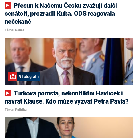
Přesun k Našemu Česku zvažují další
senátoři, prozradil Kuba. ODS reagovala
nečekaně
Téma: Senát
9 fotografií
Turkova pomsta, nekonfliktní Havlíček i
návrat Klause. Kdo může vyzvat Petra Pavla?
Téma: Politika