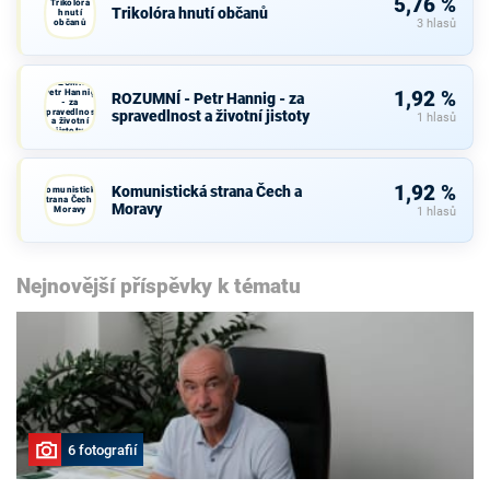
5,76 %
Trikolóra
Trikolóra hnutí občanů
hnutí
občanů
3 hlasů
ROZUMNÍ -
Petr Hannig
1,92 %
ROZUMNÍ - Petr Hannig - za
- za
spravedlnost
spravedlnost a životní jistoty
1 hlasů
a životní
jistoty
1,92 %
Komunistická strana Čech a
Komunistická
strana Čech a
Moravy
Moravy
1 hlasů
Nejnovější příspěvky k tématu
6 fotografií