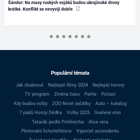
Šándor: Na masy ruských vojáků budou ukrajinské drony
krátké. Konflikt se nevyvíjí dobře
Populární témata
Jak zhubnout
Nejlepší filmy 2024
Nejlepší horory
TV program
Změna času
Partie
Počasí
Kdy budou volby
ZOO Nové začátky
Auto – katalog
7 pádů Honzy Dědka
Volby 2025
Svařené víno
Tatarák podle Pohlreicha
Aloe vera
Pěstování lichořeřišnice
Výpočet ascendentu