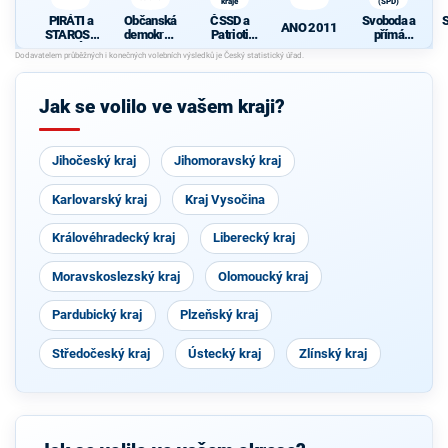
kraje
(SPD)
PIRÁTI a
Občanská
ČSSD a
Svoboda a
S
P
ANO 2011
STAROST
demokrati
Patrioti
přímá
OVÉ
cká strana
Olomouck
demokraci
ého kraje
e (SPD)
Jak se volilo ve vašem kraji?
0
Jihočeský kraj
Jihomoravský kraj
Karlovarský kraj
Kraj Vysočina
Královéhradecký kraj
Liberecký kraj
Moravskoslezský kraj
Olomoucký kraj
Pardubický kraj
Plzeňský kraj
Středočeský kraj
Ústecký kraj
Zlínský kraj