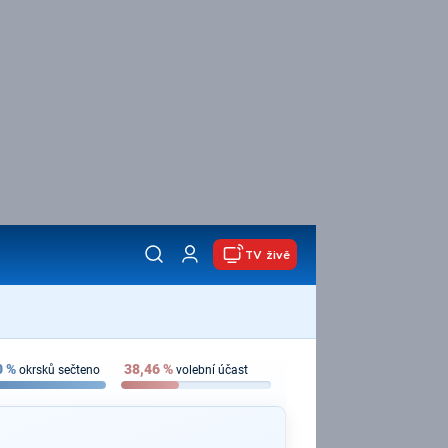
TV živě
0
%
38,46
%
okrsků sečteno
volební účast