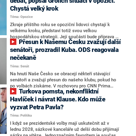
debat, popsal Grolich situaci v opozici.
Chystá velký krok
Téma: Opozice
Zkraje příštího roku se opoziční lidovci chystají k
velkému kroku, představí totiž svou velkou
hospodářskou strategii. Její součástí bude příprava na
Přesun k Našemu Česku zvažují další
stárnutí populace, řekl ve středu na setkání s novináři
nový předseda lidovců Jan Grolich. Ten zároveň v
senátoři, prozradil Kuba. ODS reagovala
senátních volbách kandiduje ve Vyškově. Popsal i
nečekaně
aktivitu opozice, o níž vládní strany nebo političtí
Téma: Senát
komentátoři mluví jako o slabé a v defenzivě. „Je to
úmorná práce upozorňovat na chyby vlády. Ministři s
Na hnutí Naše Česko se obracejí někteří stávající
námi navíc nechodí do debat. Chceme ale ukazovat
senátoři a zvažují přesun do našeho klubu, pokud ho
svoje témata,“ odpověděl Grolich na dotaz CNN Prima
po volbách získáme. V rozhovoru pro CNN Prima
Turkova pomsta, nekonfliktní
NEWS.
NEWS to řekl zakladatel hnutí a jihočeský hejtman
Martin Kuba. Konkrétní nebyl, ale získat by takto mohl
Havlíček i návrat Klause. Kdo může
například senátora Zdeňka Hrabu, který je dnes
vyzvat Petra Pavla?
součástí klubu ODS a TOP 09. Hraba to na dotaz
Téma: Politika
redakce nevyloučil. Předseda klubu senátorů ODS
Zdeněk Nytra redakci řekl, že počítá s odchodem
I když se prezidentské volby mají uskutečnit až v
některých senátorů z klubu a že Naše Česko není
lednu 2028, sázkové kanceláře už delší dobu přijímají
nepřítel, ale soupeř.
sázky na vítěze. Jednoznačným favoritem je současná