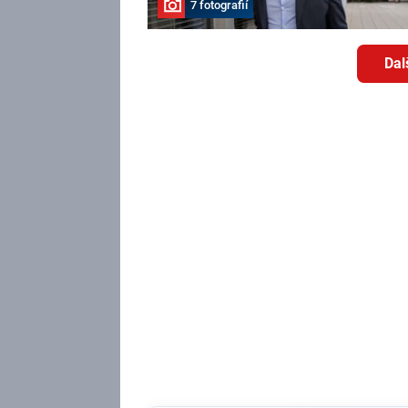
7 fotografií
Dal