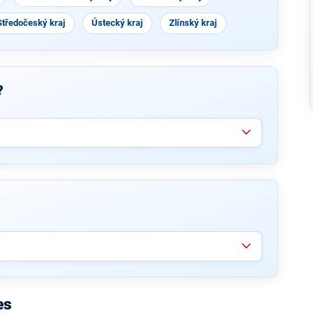
Středočeský kraj
Ústecký kraj
Zlínský kraj
?
es