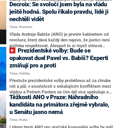
Decroix: Se svoločí jsem byla na vládu
hlava státu Petr Pavel. Daleko za ním pak bookmakeři
zmiňují dva výrazné politiky ANO, tedy premiéra
ještě hodná. Spolu říkalo pravdu, lidé ji
Andreje Babiše a ministra průmyslu Karla Havlíčka.
nechtěli vidět
Oblíbeným tipem samotných sázkařů je poslanec za
Téma: Rozhovor
Motoristy Filip Turek. Politolog Jan Kubáček nicméně
o případné kandidatuře kohokoliv ze zmíněné trojice
Vláda Andreje Babiše (ANO) je prvním kabinetem od
značně pochybuje. Podle něj současná koalice dosud
revoluce, který dává každý den najevo, že justici není
nemá osobu, která by Pavlovi mohla konkurovat.
potřeba respektovat. Alespoň to si myslí stínová
Prezidentské volby: Bude se
ministryně spravedlnosti ODS Eva Decroix. V
rozhovoru pro CNN Prima NEWS si nebrala servítky
opakovat duel Pavel vs. Babiš? Experti
ohledně politického výkonu svého nástupce Jeronýma
zmiňují pro a proti
Tejce (za ANO) či vládní zmocněnkyně pro lidská
Téma: Politika
práva Taťány Malé (ANO). Označením „svoloč“ na
adresu vlády prý byla ještě hodná. Decroix se také
Přestože prezidentské volby proběhnou až za zhruba
vrátila k volební porážce koalice Spolu či promluvila o
rok a půl, v souvislosti s eskalujícím konfliktem mezi
hnutí Naše Česko Martina Kuby.
vládou a Petrem Pavlem se čím dál více spekuluje o
Těžkosti ANO v Praze: Náhradního
tom, koho by do bitvy o Hrad mohla vyslat současná
koalice. Někteří političtí komentátoři znovu vytahují
kandidáta na primátora zřejmě vybralo,
jméno premiéra Andreje Babiše (ANO). Jak moc je
u Senátu jasno nemá
pravděpodobné, že se v prezidentských volbách 2028
Téma: Praha
bude znovu opakovat souboj z roku 2023?
Lídrem hnutí ANO pro pražské komunální volby by měl