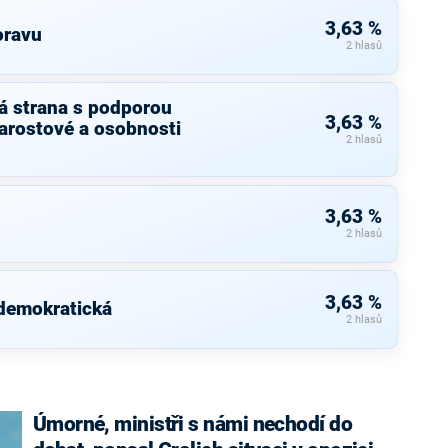
3,63 %
oravu
2 hlasů
á strana s podporou
3,63 %
arostové a osobnosti
2 hlasů
3,63 %
2 hlasů
3,63 %
 demokratická
2 hlasů
Úmorné, ministři s námi nechodí do