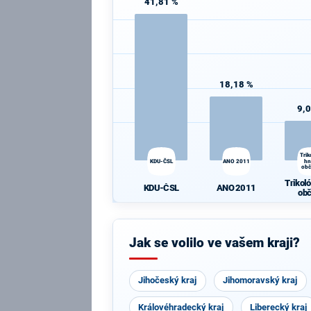
41,81 %
18,18 %
9,
Trik
KDU-ČSL
ANO 2011
hn
ob
Trikoló
KDU-ČSL
ANO 2011
ob
Jak se volilo ve vašem kraji?
Jihočeský kraj
Jihomoravský kraj
Královéhradecký kraj
Liberecký kraj