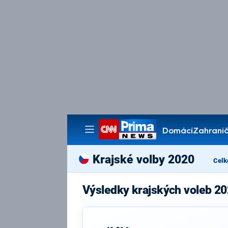
Domácí
Zahranič
Pořady
Krajské volby 2020
Celk
Výsledky krajských voleb 2