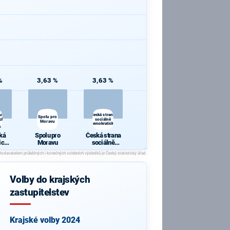
%
3,63 %
3,63 %
á
cká
u
Česká strana
Spolu pro
ch
sociálně
Moravu
demokratická
é a
i
ká
Spolu pro
Česká strana
vu
ická
Moravu
sociálně
 s
demokratická
ou
ch a
Volby do krajských
vé a
 pro
zastupitelstev
u
Krajské volby 2024