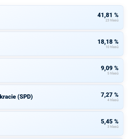
41,81 %
23 hlasů
18,18 %
10 hlasů
9,09 %
5 hlasů
7,27 %
kracie (SPD)
4 hlasů
5,45 %
3 hlasů