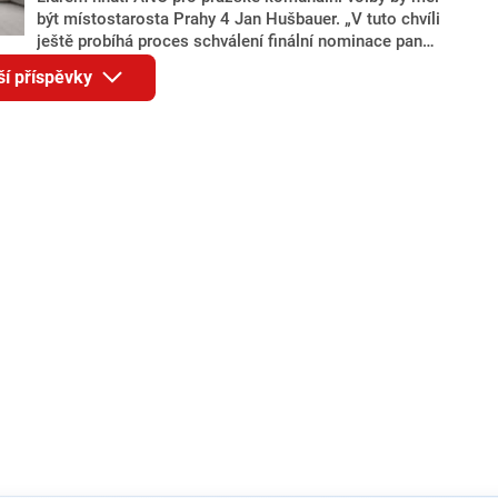
být místostarosta Prahy 4 Jan Hušbauer. „V tuto chvíli
ještě probíhá proces schválení finální nominace pana
Jana Hušbauera Výborem hnutí ANO,“ uvedl pro
ší příspěvky
redakci místopředseda pražského ANO Martin
Benkovič. O Hušbauerovi se spekulovalo jako o
náhradníkovi v čele pražské kandidátky poté, co
rezignoval po sérii nejasností v majetkových
přiznáních a pořizování bytů Ondřej Prokop. Zároveň
ale stále není jasné, kdo bude za ANO kandidovat ve
dvou ze tří pražských obvodů do horní komory
parlamentu. ANO má v Praze dlouhodobě horší
výsledky než ve zbytku republiky.