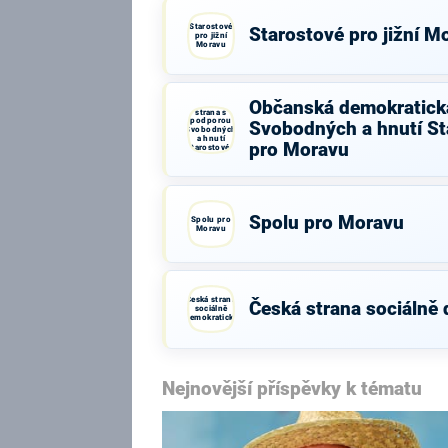
Starostové
Starostové pro jižní M
pro jižní
Moravu
Občanská
Občanská demokratick
demokratická
strana s
podporou
Svobodných a hnutí St
Svobodných
a hnutí
pro Moravu
Starostové a
osobnosti
pro Moravu
Spolu pro Moravu
Spolu pro
Moravu
Česká strana
Česká strana sociálně
sociálně
demokratická
Nejnovější příspěvky k tématu