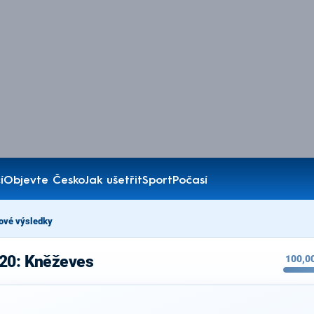
í
Objevte Česko
Jak ušetřit
Sport
Počasí
ové výsledky
020: Kněževes
100,0