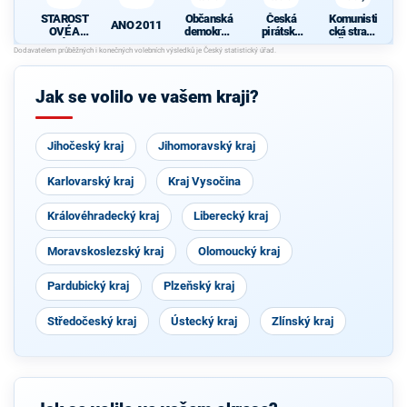
STAROST
Občanská
Česká
Komunisti
ANO 2011
OVÉ A
demokrati
pirátská
cká strana
NEZÁVISL
cká strana
strana
Čech a
Í
Moravy
d
Jak se volilo ve vašem kraji?
Jihočeský kraj
Jihomoravský kraj
Karlovarský kraj
Kraj Vysočina
Královéhradecký kraj
Liberecký kraj
Moravskoslezský kraj
Olomoucký kraj
Pardubický kraj
Plzeňský kraj
Středočeský kraj
Ústecký kraj
Zlínský kraj