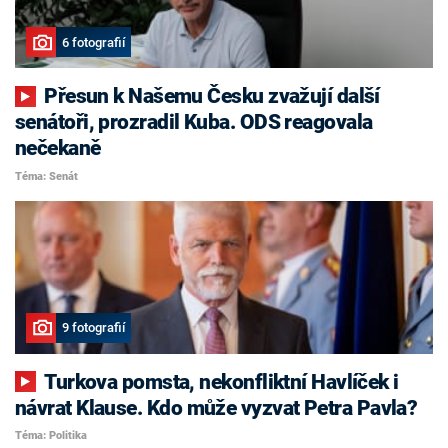
6 fotografií
Přesun k Našemu Česku zvažují další
senátoři, prozradil Kuba. ODS reagovala
nečekaně
Téma: Senát
9 fotografií
Turkova pomsta, nekonfliktní Havlíček i
návrat Klause. Kdo může vyzvat Petra Pavla?
Téma: Politika