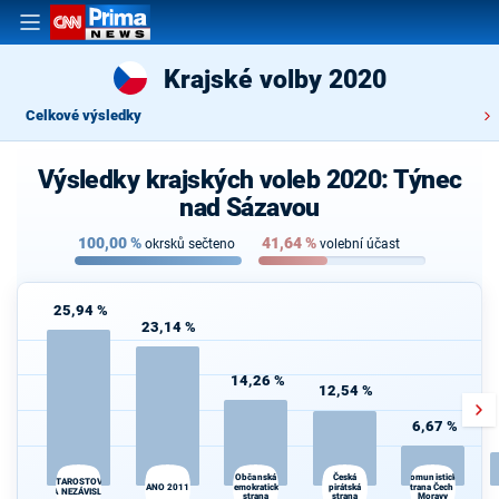
Krajské volby 2020
Celkové výsledky
Výsledky krajských voleb 2020: Týnec
nad Sázavou
100,00
%
41,64
%
okrsků sečteno
volební účast
25,94 %
23,14 %
14,26 %
12,54 %
6,67 %
Česká
Občanská
Komunistická
STAROSTOVÉ
ANO 2011
demokratická
pirátská
strana Čech a
A NEZÁVISLÍ
strana
strana
Moravy
d