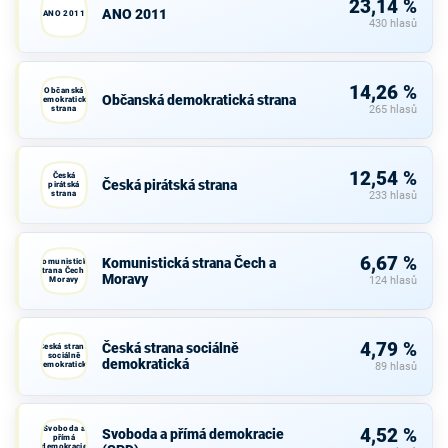
23,14 %
ANO 2011
ANO 2011
430 hlasů
14,26 %
Občanská
Občanská demokratická strana
demokratická
strana
265 hlasů
12,54 %
Česká
Česká pirátská strana
pirátská
strana
233 hlasů
6,67 %
Komunistická strana Čech a
Komunistická
strana Čech a
Moravy
Moravy
124 hlasů
4,79 %
Česká strana sociálně
Česká strana
sociálně
demokratická
demokratická
89 hlasů
Svoboda a
4,52 %
Svoboda a přímá demokracie
přímá
demokracie