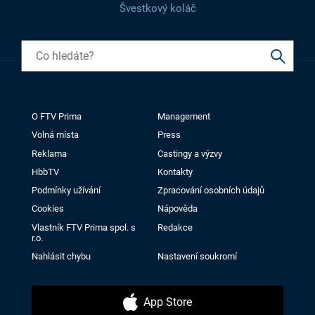
Švestkový koláč
O FTV Prima
Management
Volná místa
Press
Reklama
Castingy a výzvy
HbbTV
Kontakty
Podmínky užívání
Zpracování osobních údajů
Cookies
Nápověda
Vlastník FTV Prima spol. s
Redakce
r.o.
Nahlásit chybu
Nastavení soukromí
App Store