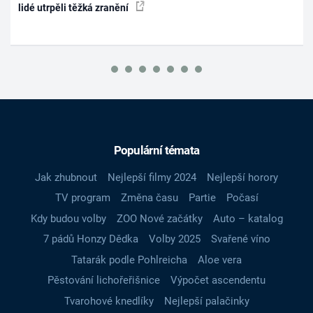
lidé utrpěli těžká zranění
Populární témata
Jak zhubnout
Nejlepší filmy 2024
Nejlepší horory
TV program
Změna času
Partie
Počasí
Kdy budou volby
ZOO Nové začátky
Auto – katalog
7 pádů Honzy Dědka
Volby 2025
Svařené víno
Tatarák podle Pohlreicha
Aloe vera
Pěstování lichořeřišnice
Výpočet ascendentu
Tvarohové knedlíky
Nejlepší palačinky