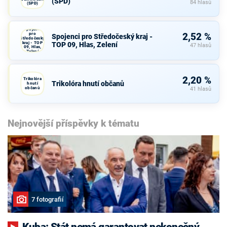
(SPD)
84 hlasů
(SPD)
Spojenci
pro
2,52 %
Spojenci pro Středočeský kraj -
Středočeský
kraj - TOP
TOP 09, Hlas, Zelení
47 hlasů
09, Hlas,
Zelení
2,20 %
Trikolóra
Trikolóra hnutí občanů
hnutí
občanů
41 hlasů
Nejnovější příspěvky k tématu
7 fotografií
Kuba: Stát nemá garantovat nekonečný