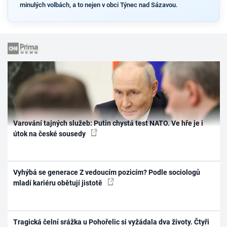
minulých volbách, a to nejen v obci Týnec nad Sázavou.
Varování tajných služeb: Putin chystá test NATO. Ve hře je i
útok na české sousedy
Vyhýbá se generace Z vedoucím pozicím? Podle sociologů
mladí kariéru obětují jistotě
Tragická čelní srážka u Pohořelic si vyžádala dva životy. Čtyři