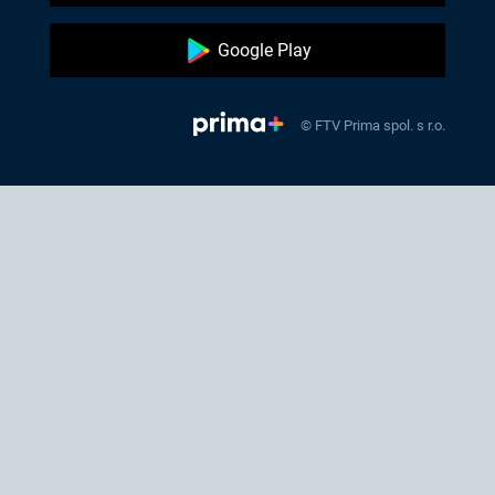
Google Play
© FTV Prima spol. s r.o.