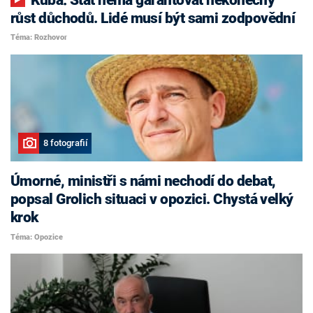
růst důchodů. Lidé musí být sami zodpovědní
Téma: Rozhovor
8 fotografií
Úmorné, ministři s námi nechodí do debat,
popsal Grolich situaci v opozici. Chystá velký
krok
Téma: Opozice