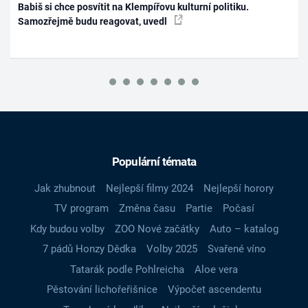
Babiš si chce posvítit na Klempířovu kulturní politiku.
Samozřejmě budu reagovat, uvedl
Populární témata
Jak zhubnout
Nejlepší filmy 2024
Nejlepší horory
TV program
Změna času
Partie
Počasí
Kdy budou volby
ZOO Nové začátky
Auto – katalog
7 pádů Honzy Dědka
Volby 2025
Svařené víno
Tatarák podle Pohlreicha
Aloe vera
Pěstování lichořeřišnice
Výpočet ascendentu