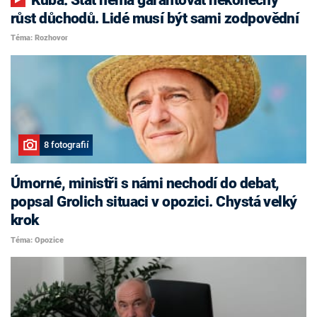
růst důchodů. Lidé musí být sami zodpovědní
Téma: Rozhovor
8 fotografií
Úmorné, ministři s námi nechodí do debat,
popsal Grolich situaci v opozici. Chystá velký
krok
Téma: Opozice