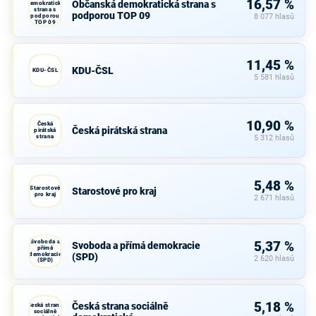
16,57 %
Občanská demokratická strana s
demokratická
strana s
podporou TOP 09
podporou
8 077 hlasů
TOP 09
11,45 %
KDU-ČSL
KDU-ČSL
5 581 hlasů
10,90 %
Česká
Česká pirátská strana
pirátská
strana
5 312 hlasů
5,48 %
Starostové
Starostové pro kraj
pro kraj
2 671 hlasů
Svoboda a
5,37 %
Svoboda a přímá demokracie
přímá
demokracie
(SPD)
2 620 hlasů
(SPD)
5,18 %
Česká strana sociálně
Česká strana
sociálně