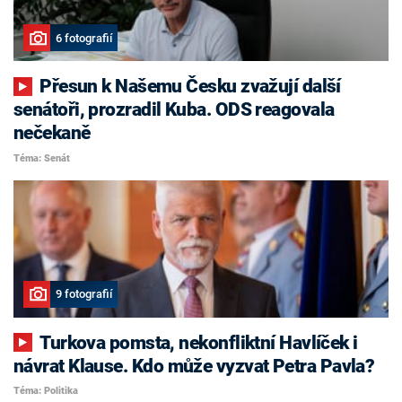
6 fotografií
Přesun k Našemu Česku zvažují další
senátoři, prozradil Kuba. ODS reagovala
nečekaně
Téma: Senát
9 fotografií
Turkova pomsta, nekonfliktní Havlíček i
návrat Klause. Kdo může vyzvat Petra Pavla?
Téma: Politika