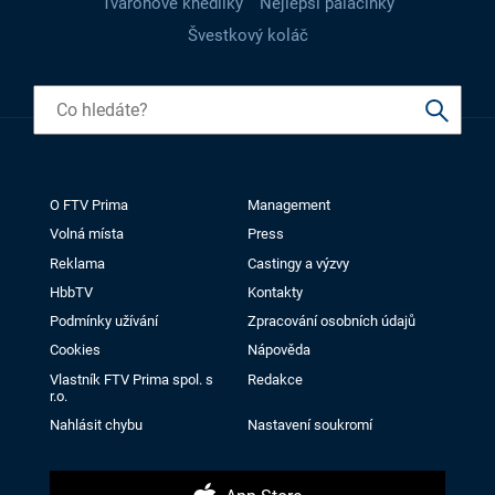
Tvarohové knedlíky
Nejlepší palačinky
Švestkový koláč
O FTV Prima
Management
Volná místa
Press
Reklama
Castingy a výzvy
HbbTV
Kontakty
Podmínky užívání
Zpracování osobních údajů
Cookies
Nápověda
Vlastník FTV Prima spol. s
Redakce
r.o.
Nahlásit chybu
Nastavení soukromí