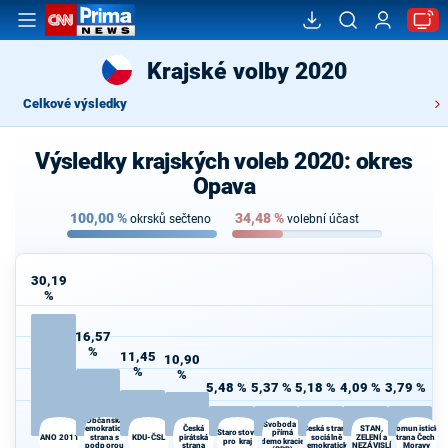
Krajské volby 2020
Celkové výsledky
Výsledky krajských voleb 2020: okres
Opava
100,00
%
34,48
%
okrsků sečteno
volební účast
30,19
%
16,57
%
11,45
10,90
%
%
5,48 %
5,37 %
5,18 %
4,09 %
3,79 %
Občanská
Svoboda a
demokratická
Česká
Česká strana
STAN,
Komunistická
Starostové
přímá
ANO 2011
strana s
KDU-ČSL
pirátská
sociálně
ZELENÍ a
strana Čech a
pro kraj
demokracie
podporou
strana
demokratická
NEZÁVISLÍ
Moravy