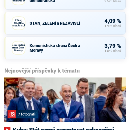
demokratická
demokratická
2 525 hlasů
4,09 %
STAN,
STAN, ZELENÍ a NEZÁVISLÍ
ZELENÍ a
NEZÁVISLÍ
1 996 hlasů
3,79 %
Komunistická strana Čech a
Komunistická
strana Čech a
Moravy
Moravy
1 849 hlasů
Nejnovější příspěvky k tématu
7 fotografií
Kuba: Stát nemá garantovat nekonečný