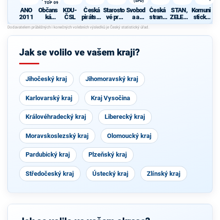
(SPD)
TOP 09
ANO
Občans
KDU-
Česká
Starosto
Svobod
Česká
STAN,
Komuni
2011
ká
ČSL
pirátská
vé pro
a a
strana
ZELENÍ
stická
demokr
strana
kraj
přímá
sociálně
a
strana
atická
demokr
demokr
NEZÁVI
Čech a
strana s
acie
atická
SLÍ
Moravy
podporo
(SPD)
Jak se volilo ve vašem kraji?
u TOP
09
Jihočeský kraj
Jihomoravský kraj
Karlovarský kraj
Kraj Vysočina
Královéhradecký kraj
Liberecký kraj
Moravskoslezský kraj
Olomoucký kraj
Pardubický kraj
Plzeňský kraj
Středočeský kraj
Ústecký kraj
Zlínský kraj