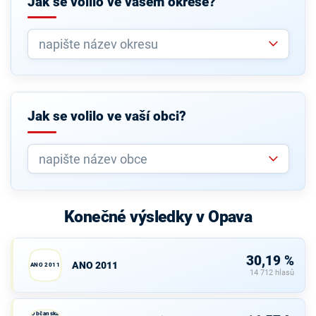
Jak se volilo ve vašem okrese?
Jak se volilo ve vaší obci?
Konečné výsledky v Opava
30,19 %
ANO 2011
ANO 2011
14 712 hlasů
Občanská