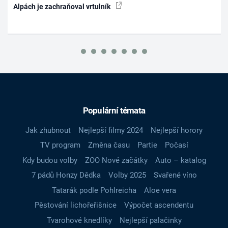
Alpách je zachraňoval vrtulník
Populární témata
Jak zhubnout
Nejlepší filmy 2024
Nejlepší horory
TV program
Změna času
Partie
Počasí
Kdy budou volby
ZOO Nové začátky
Auto – katalog
7 pádů Honzy Dědka
Volby 2025
Svařené víno
Tatarák podle Pohlreicha
Aloe vera
Pěstování lichořeřišnice
Výpočet ascendentu
Tvarohové knedlíky
Nejlepší palačinky