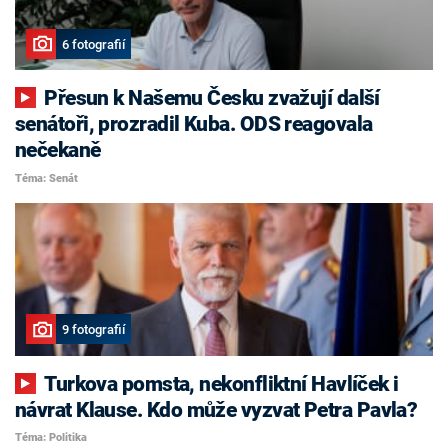
6 fotografií
Přesun k Našemu Česku zvažují další
senátoři, prozradil Kuba. ODS reagovala
nečekaně
Téma: Senát
9 fotografií
Turkova pomsta, nekonfliktní Havlíček i
návrat Klause. Kdo může vyzvat Petra Pavla?
Téma: Politika