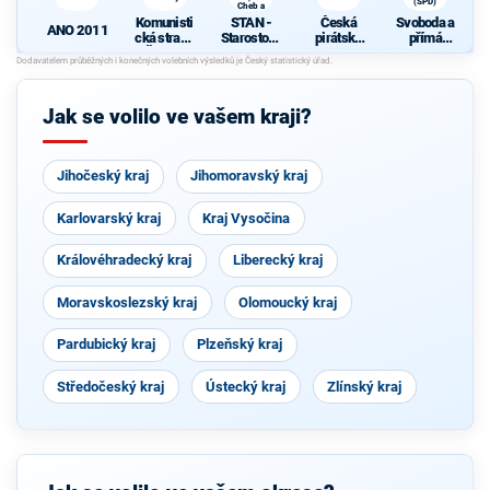
(SPD)
S
Cheb a
TOP 09
Komunisti
STAN -
Česká
Svoboda a
ANO 2011
cká strana
Starostové
pirátská
přímá
Čech a
a nezávislí
strana
demokraci
Moravy
společně s
e (SPD)
s
KOA, VPM
S
Cheb a
Jak se volilo ve vašem kraji?
TOP 09
Jihočeský kraj
Jihomoravský kraj
Karlovarský kraj
Kraj Vysočina
Královéhradecký kraj
Liberecký kraj
Moravskoslezský kraj
Olomoucký kraj
Pardubický kraj
Plzeňský kraj
Středočeský kraj
Ústecký kraj
Zlínský kraj