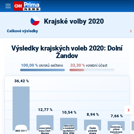
Krajské volby 2020
Celkové výsledky
Výsledky krajských voleb 2020: Dolní
Žandov
100,00
%
33,30
%
okrsků sečteno
volební účast
36,42 %
12,77 %
10,54 %
8,94 %
7,66 %
STAN -
Starostové
Svoboda a
K
Komunistická
Česká
a nezávislí
přímá
ANO 2011
strana Čech a
společně s
pirátská
demokracie
Moravy
KOA, VPM
strana