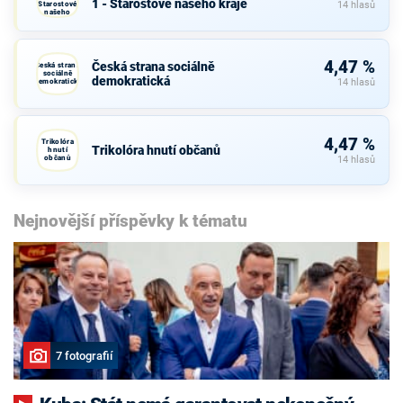
1 - Starostové našeho kraje
Starostové
14 hlasů
našeho
kraje
4,47 %
Česká strana sociálně
Česká strana
sociálně
demokratická
demokratická
14 hlasů
4,47 %
Trikolóra
Trikolóra hnutí občanů
hnutí
občanů
14 hlasů
Nejnovější příspěvky k tématu
7 fotografií