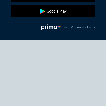
Google Play
© FTV Prima spol. s r.o.