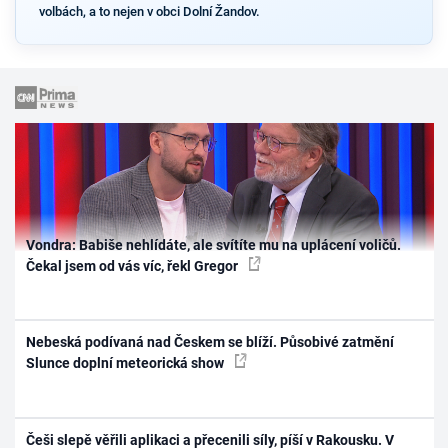
volbách, a to nejen v obci Dolní Žandov.
Vondra: Babiše nehlídáte, ale svítíte mu na uplácení voličů.
Čekal jsem od vás víc, řekl Gregor
Nebeská podívaná nad Českem se blíží. Působivé zatmění
Slunce doplní meteorická show
Češi slepě věřili aplikaci a přecenili síly, píší v Rakousku. V