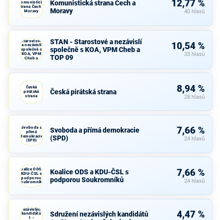
12,77 %
Komunistická strana Čech a
Komunistická
strana Čech a
Moravy
Moravy
40 hlasů
STAN -
STAN - Starostové a nezávislí
Starostové
10,54 %
a nezávislí
společně s KOA, VPM Cheb a
společně s
KOA, VPM
33 hlasů
TOP 09
Cheb a
TOP 09
8,94 %
Česká
Česká pirátská strana
pirátská
strana
28 hlasů
Svoboda a
7,66 %
Svoboda a přímá demokracie
přímá
demokracie
(SPD)
24 hlasů
(SPD)
Koalice ODS a
7,66 %
Koalice ODS a KDU-ČSL s
KDU-ČSL s
podporou
podporou Soukromníků
24 hlasů
Soukromníků
Sdružení
nezávislých
4,47 %
Sdružení nezávislých kandidátů
kandidátů
1 -