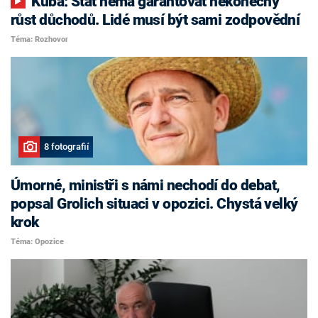
Kuba: Stát nemá garantovat nekonečný
růst důchodů. Lidé musí být sami zodpovědní
Téma: Rozhovor
8 fotografií
Úmorné, ministři s námi nechodí do debat,
popsal Grolich situaci v opozici. Chystá velký
krok
Téma: Opozice