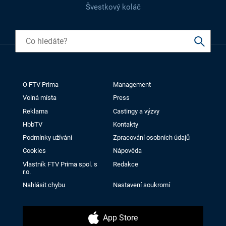
Švestkový koláč
O FTV Prima
Management
Volná místa
Press
Reklama
Castingy a výzvy
HbbTV
Kontakty
Podmínky užívání
Zpracování osobních údajů
Cookies
Nápověda
Vlastník FTV Prima spol. s
Redakce
r.o.
Nahlásit chybu
Nastavení soukromí
App Store