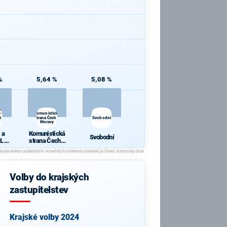
%
5,64 %
5,08 %
a
 -
Komunistická
ě
strana Čech a
Svobodní
Moravy
 a
Komunistická
Svobodní
L -
strana Čech a
 pro
Moravy
chy
Volby do krajských
zastupitelstev
Krajské volby 2024