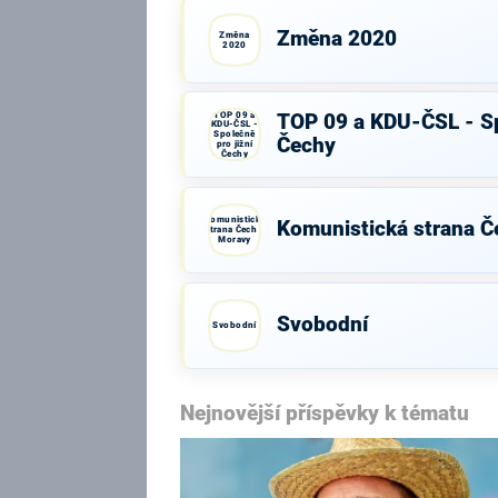
Změna 2020
Změna
2020
TOP 09 a
TOP 09 a KDU-ČSL - Sp
KDU-ČSL -
Společně
Čechy
pro jižní
Čechy
Komunistická
Komunistická strana Č
strana Čech a
Moravy
Svobodní
Svobodní
Nejnovější příspěvky k tématu