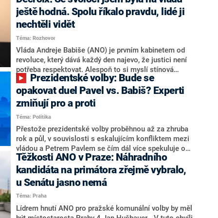
hlava státu Petr Pavel. Daleko za ním pak bookmakeři
zmiňují dva výrazné politiky ANO, tedy premiéra
ještě hodná. Spolu říkalo pravdu, lidé ji
Andreje Babiše a ministra průmyslu Karla Havlíčka.
nechtěli vidět
Oblíbeným tipem samotných sázkařů je poslanec za
Téma: Rozhovor
Motoristy Filip Turek. Politolog Jan Kubáček nicméně
o případné kandidatuře kohokoliv ze zmíněné trojice
Vláda Andreje Babiše (ANO) je prvním kabinetem od
značně pochybuje. Podle něj současná koalice dosud
revoluce, který dává každý den najevo, že justici není
nemá osobu, která by Pavlovi mohla konkurovat.
potřeba respektovat. Alespoň to si myslí stínová
Prezidentské volby: Bude se
ministryně spravedlnosti ODS Eva Decroix. V
rozhovoru pro CNN Prima NEWS si nebrala servítky
opakovat duel Pavel vs. Babiš? Experti
ohledně politického výkonu svého nástupce Jeronýma
zmiňují pro a proti
Tejce (za ANO) či vládní zmocněnkyně pro lidská
Téma: Politika
práva Taťány Malé (ANO). Označením „svoloč“ na
adresu vlády prý byla ještě hodná. Decroix se také
Přestože prezidentské volby proběhnou až za zhruba
vrátila k volební porážce koalice Spolu či promluvila o
rok a půl, v souvislosti s eskalujícím konfliktem mezi
hnutí Naše Česko Martina Kuby.
vládou a Petrem Pavlem se čím dál více spekuluje o
Těžkosti ANO v Praze: Náhradního
tom, koho by do bitvy o Hrad mohla vyslat současná
koalice. Někteří političtí komentátoři znovu vytahují
kandidáta na primátora zřejmě vybralo,
jméno premiéra Andreje Babiše (ANO). Jak moc je
u Senátu jasno nemá
pravděpodobné, že se v prezidentských volbách 2028
Téma: Praha
bude znovu opakovat souboj z roku 2023?
Lídrem hnutí ANO pro pražské komunální volby by měl
být místostarosta Prahy 4 Jan Hušbauer. „V tuto chvíli