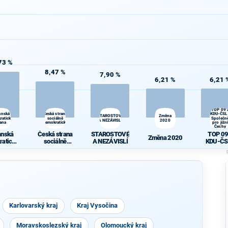
73 %
8,47 %
7,90 %
6,21 %
6,21 
TOP 09 
anská
Česká strana
KDU-ČSL
STAROSTOVÉ
Změna
ratická
sociálně
Společn
A NEZÁVISLÍ
2020
rana
demokratická
pro jižní
Čechy
anská
Česká strana
STAROSTOVÉ
TOP 09
Změna 2020
ratická
sociálně
A NEZÁVISLÍ
KDU-ČS
rana
demokratická
Společně
jižní Če
Karlovarský kraj
Kraj Vysočina
Moravskoslezský kraj
Olomoucký kraj