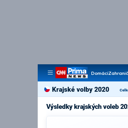
Domácí
Zahranič
Pořady
Krajské volby 2020
Celk
Výsledky krajských voleb 20