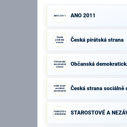
ANO 2011
ANO 2011
Česká
Česká pirátská strana
pirátská
strana
Občanská
Občanská demokratick
demokratická
strana
Česká strana
Česká strana sociálně
sociálně
demokratická
STAROSTOVÉ A NEZÁV
STAROSTOVÉ
A NEZÁVISLÍ