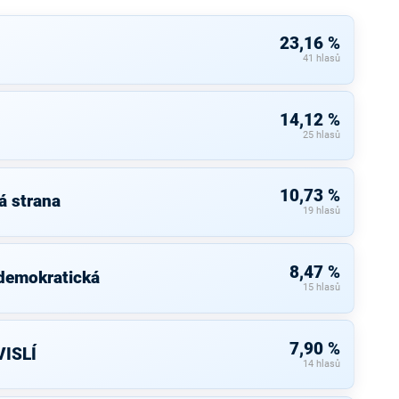
23,16 %
41 hlasů
14,12 %
25 hlasů
10,73 %
á strana
19 hlasů
8,47 %
 demokratická
15 hlasů
7,90 %
ISLÍ
14 hlasů