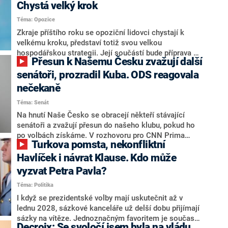
Chystá velký krok
Téma: Opozice
Zkraje příštího roku se opoziční lidovci chystají k
velkému kroku, představí totiž svou velkou
hospodářskou strategii. Její součástí bude příprava na
Přesun k Našemu Česku zvažují další
stárnutí populace, řekl ve středu na setkání s novináři
nový předseda lidovců Jan Grolich. Ten zároveň v
senátoři, prozradil Kuba. ODS reagovala
senátních volbách kandiduje ve Vyškově. Popsal i
nečekaně
aktivitu opozice, o níž vládní strany nebo političtí
Téma: Senát
komentátoři mluví jako o slabé a v defenzivě. „Je to
úmorná práce upozorňovat na chyby vlády. Ministři s
Na hnutí Naše Česko se obracejí někteří stávající
námi navíc nechodí do debat. Chceme ale ukazovat
senátoři a zvažují přesun do našeho klubu, pokud ho
svoje témata,“ odpověděl Grolich na dotaz CNN Prima
po volbách získáme. V rozhovoru pro CNN Prima
Turkova pomsta, nekonfliktní
NEWS.
NEWS to řekl zakladatel hnutí a jihočeský hejtman
Martin Kuba. Konkrétní nebyl, ale získat by takto mohl
Havlíček i návrat Klause. Kdo může
například senátora Zdeňka Hrabu, který je dnes
vyzvat Petra Pavla?
součástí klubu ODS a TOP 09. Hraba to na dotaz
Téma: Politika
redakce nevyloučil. Předseda klubu senátorů ODS
Zdeněk Nytra redakci řekl, že počítá s odchodem
I když se prezidentské volby mají uskutečnit až v
některých senátorů z klubu a že Naše Česko není
lednu 2028, sázkové kanceláře už delší dobu přijímají
nepřítel, ale soupeř.
sázky na vítěze. Jednoznačným favoritem je současná
Decroix: Se svoločí jsem byla na vládu