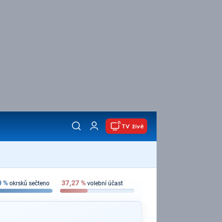
TV živě
0
%
37,27
%
okrsků sečteno
volební účast