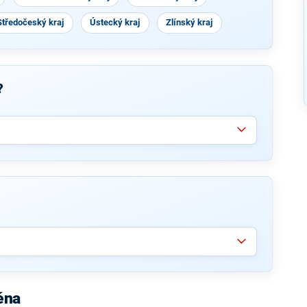
Středočeský kraj
Ústecký kraj
Zlínský kraj
?
ěna