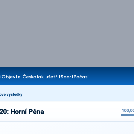
í
Objevte Česko
Jak ušetřit
Sport
Počasí
ové výsledky
20: Horní Pěna
100,0