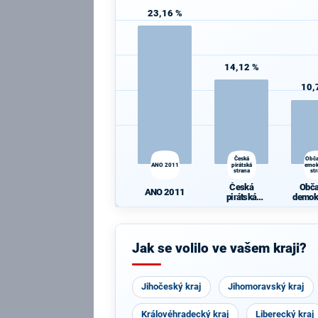
23,16 %
14,12 %
10,
Česká
Obč
ANO 2011
pirátská
demok
strana
st
Česká
Obč
ANO 2011
pirátská
demok
strana
st
Jak se volilo ve vašem kraji?
Jihočeský kraj
Jihomoravský kraj
Královéhradecký kraj
Liberecký kraj