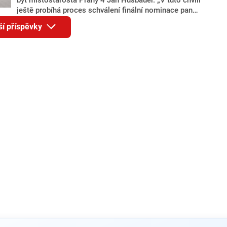
ještě probíhá proces schválení finální nominace pana
Jana Hušbauera Výborem hnutí ANO,“ uvedl pro
ší příspěvky
redakci místopředseda pražského ANO Martin
Benkovič. O Hušbauerovi se spekulovalo jako o
náhradníkovi v čele pražské kandidátky poté, co
rezignoval po sérii nejasností v majetkových
přiznáních a pořizování bytů Ondřej Prokop. Zároveň
ale stále není jasné, kdo bude za ANO kandidovat ve
dvou ze tří pražských obvodů do horní komory
parlamentu. ANO má v Praze dlouhodobě horší
výsledky než ve zbytku republiky.