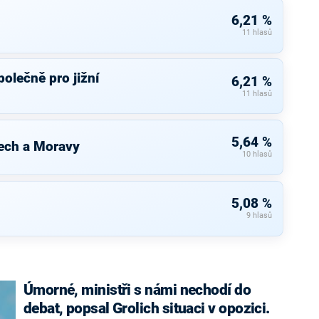
6,21 %
11 hlasů
olečně pro jižní
6,21 %
11 hlasů
5,64 %
ech a Moravy
10 hlasů
5,08 %
9 hlasů
Úmorné, ministři s námi nechodí do
debat, popsal Grolich situaci v opozici.