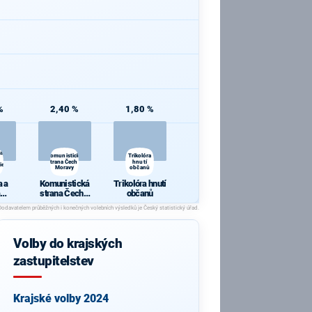
%
2,40 %
1,80 %
 a
Komunistická
Trikolóra
strana Čech a
hnutí
ie
Moravy
občanů
 a
Komunistická
Trikolóra hnutí
strana Čech a
občanů
cie
Moravy
Volby do krajských
zastupitelstev
Krajské volby 2024