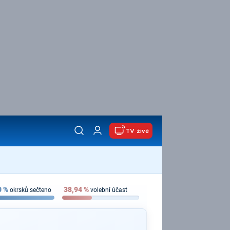
TV živě
0
%
38,94
%
okrsků sečteno
volební účast