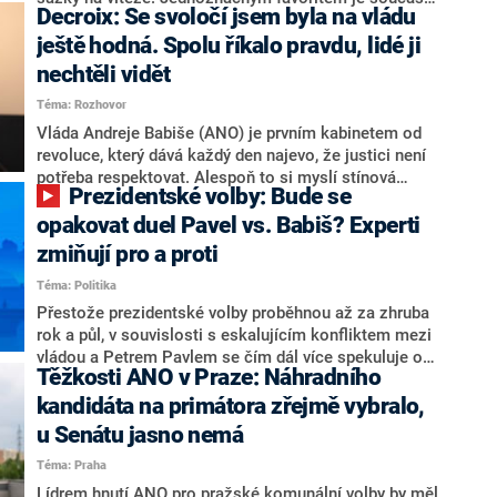
Decroix: Se svoločí jsem byla na vládu
hlava státu Petr Pavel. Daleko za ním pak bookmakeři
zmiňují dva výrazné politiky ANO, tedy premiéra
ještě hodná. Spolu říkalo pravdu, lidé ji
Andreje Babiše a ministra průmyslu Karla Havlíčka.
nechtěli vidět
Oblíbeným tipem samotných sázkařů je poslanec za
Téma: Rozhovor
Motoristy Filip Turek. Politolog Jan Kubáček nicméně
o případné kandidatuře kohokoliv ze zmíněné trojice
Vláda Andreje Babiše (ANO) je prvním kabinetem od
značně pochybuje. Podle něj současná koalice dosud
revoluce, který dává každý den najevo, že justici není
nemá osobu, která by Pavlovi mohla konkurovat.
potřeba respektovat. Alespoň to si myslí stínová
Prezidentské volby: Bude se
ministryně spravedlnosti ODS Eva Decroix. V
rozhovoru pro CNN Prima NEWS si nebrala servítky
opakovat duel Pavel vs. Babiš? Experti
ohledně politického výkonu svého nástupce Jeronýma
zmiňují pro a proti
Tejce (za ANO) či vládní zmocněnkyně pro lidská
Téma: Politika
práva Taťány Malé (ANO). Označením „svoloč“ na
adresu vlády prý byla ještě hodná. Decroix se také
Přestože prezidentské volby proběhnou až za zhruba
vrátila k volební porážce koalice Spolu či promluvila o
rok a půl, v souvislosti s eskalujícím konfliktem mezi
hnutí Naše Česko Martina Kuby.
vládou a Petrem Pavlem se čím dál více spekuluje o
Těžkosti ANO v Praze: Náhradního
tom, koho by do bitvy o Hrad mohla vyslat současná
koalice. Někteří političtí komentátoři znovu vytahují
kandidáta na primátora zřejmě vybralo,
jméno premiéra Andreje Babiše (ANO). Jak moc je
u Senátu jasno nemá
pravděpodobné, že se v prezidentských volbách 2028
Téma: Praha
bude znovu opakovat souboj z roku 2023?
Lídrem hnutí ANO pro pražské komunální volby by měl