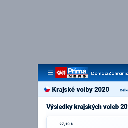
Domácí
Zahranič
Pořady
Krajské volby 2020
Celk
Výsledky krajských voleb 20
27,10 %