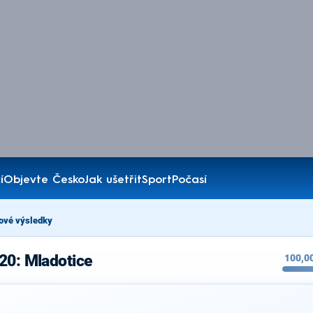
í
Objevte Česko
Jak ušetřit
Sport
Počasí
ové výsledky
20: Mladotice
100,0