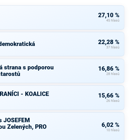
27,10 %
45 hlasů
22,28 %
 demokratická
37 hlasů
á strana s podporou
16,86 %
starostů
28 hlasů
RANÍCI - KOALICE
15,66 %
26 hlasů
s JOSEFEM
6,02 %
u Zelených, PRO
10 hlasů