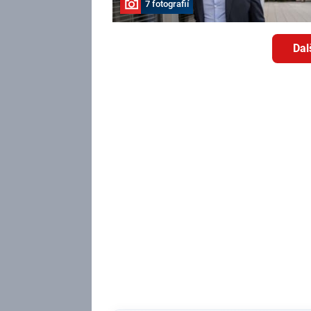
7 fotografií
Dal