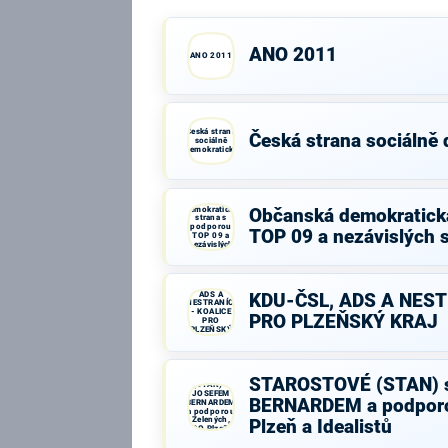
ANO 2011
ANO 2011
Česká strana
Česká strana sociálně
sociálně
demokratická
Občanská
demokratická
Občanská demokratick
strana s
podporou
TOP 09 a nezávislých 
TOP 09 a
nezávislých
starostů
KDU-ČSL,
ADS A
KDU-ČSL, ADS A NEST
NESTRANÍCI
- KOALICE
PRO PLZEŇSKÝ KRAJ
PRO
PLZEŇSKÝ
KRAJ
STAROSTOVÉ
STAROSTOVÉ (STAN) 
(STAN) s
JOSEFEM
BERNARDEM a podporo
BERNARDEM
a podporou
Zelených,
Plzeň a Idealistů
PRO Plzeň a
Idealistů