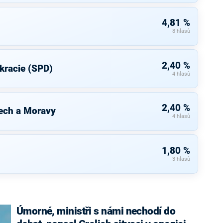
4,81 %
8 hlasů
2,40 %
kracie (SPD)
4 hlasů
2,40 %
ech a Moravy
4 hlasů
1,80 %
3 hlasů
Úmorné, ministři s námi nechodí do