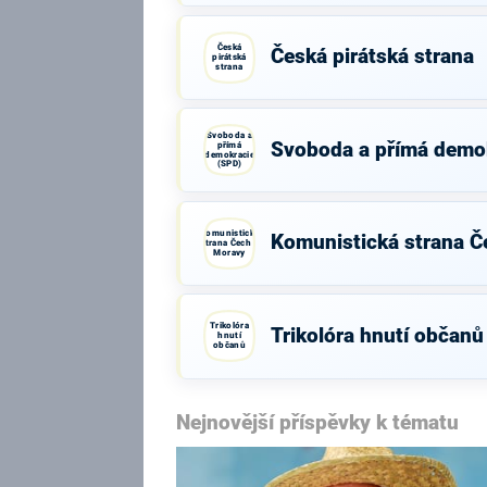
Česká
Česká pirátská strana
pirátská
strana
Svoboda a
Svoboda a přímá demo
přímá
demokracie
(SPD)
Komunistická
Komunistická strana Č
strana Čech a
Moravy
Trikolóra
Trikolóra hnutí občanů
hnutí
občanů
Nejnovější příspěvky k tématu