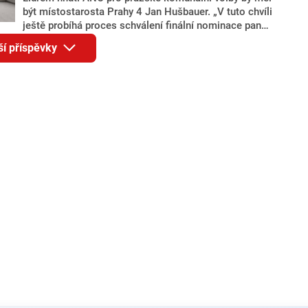
být místostarosta Prahy 4 Jan Hušbauer. „V tuto chvíli
ještě probíhá proces schválení finální nominace pana
Jana Hušbauera Výborem hnutí ANO,“ uvedl pro
ší příspěvky
redakci místopředseda pražského ANO Martin
Benkovič. O Hušbauerovi se spekulovalo jako o
náhradníkovi v čele pražské kandidátky poté, co
rezignoval po sérii nejasností v majetkových
přiznáních a pořizování bytů Ondřej Prokop. Zároveň
ale stále není jasné, kdo bude za ANO kandidovat ve
dvou ze tří pražských obvodů do horní komory
parlamentu. ANO má v Praze dlouhodobě horší
výsledky než ve zbytku republiky.