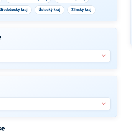
Středočeský kraj
Ústecký kraj
Zlínský kraj
?
ce