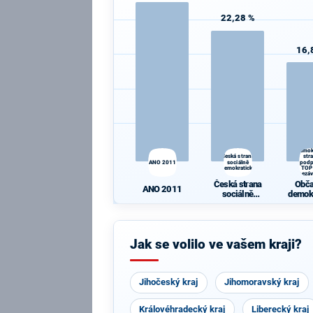
22,28 %
16,
Obč
demok
Česká strana
str
ANO 2011
sociálně
pod
demokratická
TOP
nezáv
sta
Česká strana
Obč
ANO 2011
sociálně
demok
demokratická
str
podpo
0
nezáv
Jak se volilo ve vašem kraji?
sta
Jihočeský kraj
Jihomoravský kraj
Královéhradecký kraj
Liberecký kraj