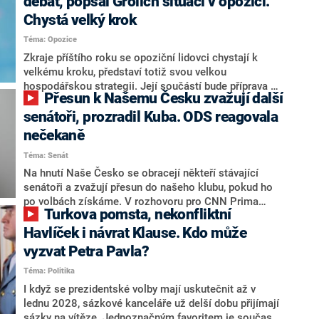
debat, popsal Grolich situaci v opozici.
Chystá velký krok
Téma: Opozice
Zkraje příštího roku se opoziční lidovci chystají k
velkému kroku, představí totiž svou velkou
hospodářskou strategii. Její součástí bude příprava na
Přesun k Našemu Česku zvažují další
stárnutí populace, řekl ve středu na setkání s novináři
nový předseda lidovců Jan Grolich. Ten zároveň v
senátoři, prozradil Kuba. ODS reagovala
senátních volbách kandiduje ve Vyškově. Popsal i
nečekaně
aktivitu opozice, o níž vládní strany nebo političtí
Téma: Senát
komentátoři mluví jako o slabé a v defenzivě. „Je to
úmorná práce upozorňovat na chyby vlády. Ministři s
Na hnutí Naše Česko se obracejí někteří stávající
námi navíc nechodí do debat. Chceme ale ukazovat
senátoři a zvažují přesun do našeho klubu, pokud ho
svoje témata,“ odpověděl Grolich na dotaz CNN Prima
po volbách získáme. V rozhovoru pro CNN Prima
Turkova pomsta, nekonfliktní
NEWS.
NEWS to řekl zakladatel hnutí a jihočeský hejtman
Martin Kuba. Konkrétní nebyl, ale získat by takto mohl
Havlíček i návrat Klause. Kdo může
například senátora Zdeňka Hrabu, který je dnes
vyzvat Petra Pavla?
součástí klubu ODS a TOP 09. Hraba to na dotaz
Téma: Politika
redakce nevyloučil. Předseda klubu senátorů ODS
Zdeněk Nytra redakci řekl, že počítá s odchodem
I když se prezidentské volby mají uskutečnit až v
některých senátorů z klubu a že Naše Česko není
lednu 2028, sázkové kanceláře už delší dobu přijímají
nepřítel, ale soupeř.
sázky na vítěze. Jednoznačným favoritem je současná