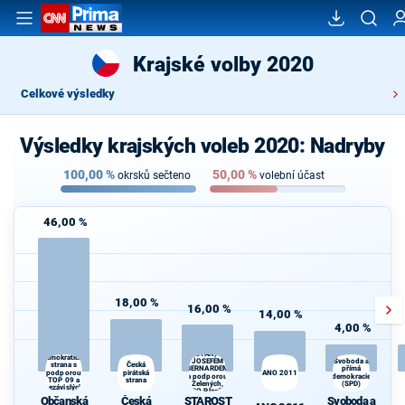
Krajské volby 2020
Celkové výsledky
Výsledky krajských voleb 2020: Nadryby
100,00
%
50,00
%
okrsků sečteno
volební účast
46,00 %
18,00 %
16,00 %
14,00 %
4,00 %
STAROSTOVÉ
Občanská
(STAN) s
demokratická
JOSEFEM
Svoboda a
Česká
strana s
BERNARDEM
přímá
podporou
pirátská
ANO 2011
a podporou
demokracie
TOP 09 a
strana
d
Zelených,
(SPD)
nezávislých
PRO Plzeň a
starostů
Občanská
Česká
STAROST
Svoboda a
Idealistů