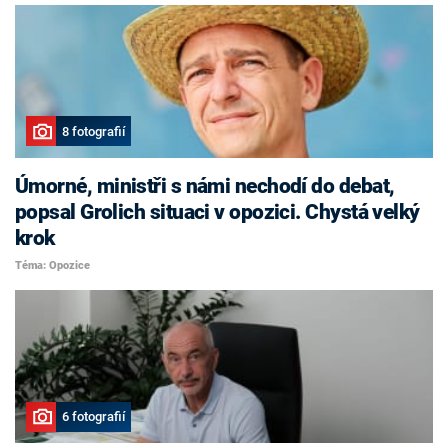
8 fotografií
Úmorné, ministři s námi nechodí do debat,
popsal Grolich situaci v opozici. Chystá velký
krok
Téma: Opozice
6 fotografií