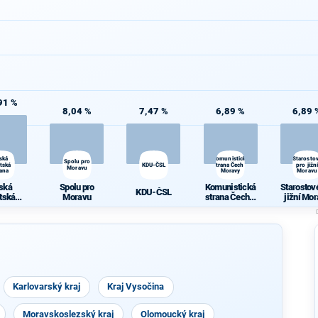
91 %
8,04 %
7,47 %
6,89 %
6,89 
ská
Komunistická
Starosto
Spolu pro
átská
KDU-ČSL
strana Čech a
pro jižní
Moravu
rana
Moravy
Moravu
ská
Spolu pro
Komunistická
Starostov
KDU-ČSL
átská
Moravu
strana Čech a
jižní Mo
rana
Moravy
Karlovarský kraj
Kraj Vysočina
Moravskoslezský kraj
Olomoucký kraj