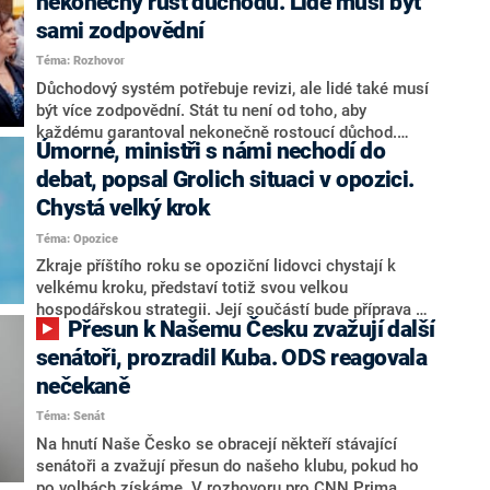
nekonečný růst důchodů. Lidé musí být
sami zodpovědní
Téma: Rozhovor
Důchodový systém potřebuje revizi, ale lidé také musí
být více zodpovědní. Stát tu není od toho, aby
každému garantoval nekonečně rostoucí důchod.
Úmorné, ministři s námi nechodí do
Chybí tu nový systém a my ho představíme,řekl
hejtman Jihočeského kraje a předseda hnutí Naše
debat, popsal Grolich situaci v opozici.
Česko Martin Kuba v rozhovoru pro CNN Prima NEWS.
Chystá velký krok
V čele státu pak podle něj nemůže být člověk, který by
Téma: Opozice
střetem zájmů omezoval čerpání financí a rozvoj,
dodal. Řešení u Andreje Babiše ale hodnotit nechtěl.
Zkraje příštího roku se opoziční lidovci chystají k
velkému kroku, představí totiž svou velkou
hospodářskou strategii. Její součástí bude příprava na
Přesun k Našemu Česku zvažují další
stárnutí populace, řekl ve středu na setkání s novináři
nový předseda lidovců Jan Grolich. Ten zároveň v
senátoři, prozradil Kuba. ODS reagovala
senátních volbách kandiduje ve Vyškově. Popsal i
nečekaně
aktivitu opozice, o níž vládní strany nebo političtí
Téma: Senát
komentátoři mluví jako o slabé a v defenzivě. „Je to
úmorná práce upozorňovat na chyby vlády. Ministři s
Na hnutí Naše Česko se obracejí někteří stávající
námi navíc nechodí do debat. Chceme ale ukazovat
senátoři a zvažují přesun do našeho klubu, pokud ho
svoje témata,“ odpověděl Grolich na dotaz CNN Prima
po volbách získáme. V rozhovoru pro CNN Prima