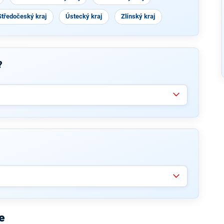
Středočeský kraj
Ústecký kraj
Zlínský kraj
?
e