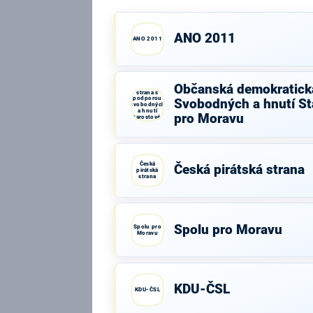
ANO 2011
ANO 2011
Občanská
Občanská demokratick
demokratická
strana s
podporou
Svobodných a hnutí St
Svobodných
a hnutí
pro Moravu
Starostové a
osobnosti
pro Moravu
Česká
Česká pirátská strana
pirátská
strana
Spolu pro Moravu
Spolu pro
Moravu
KDU-ČSL
KDU-ČSL