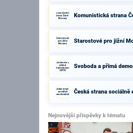
Komunistická
Komunistická strana Č
strana Čech a
Moravy
Starostové
Starostové pro jižní M
pro jižní
Moravu
Svoboda a
Svoboda a přímá demo
přímá
demokracie
(SPD)
Česká strana
Česká strana sociálně
sociálně
demokratická
Nejnovější příspěvky k tématu