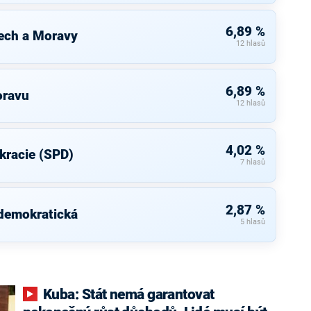
6,89 %
ech a Moravy
12 hlasů
6,89 %
oravu
12 hlasů
4,02 %
kracie (SPD)
7 hlasů
2,87 %
 demokratická
5 hlasů
Kuba: Stát nemá garantovat