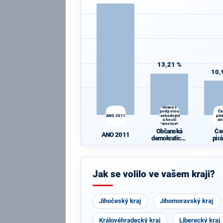
13,21 %
10,
Občanská
demokratická
strana s
podporou
Če
ANO 2011
Svobodných
pir
a hnutí
st
Starostové a
osobnosti
Občanská
Če
pro Moravu
ANO 2011
demokratická
pir
strana s
st
podporou
Svobodných a
hnutí
Jak se volilo ve vašem kraji?
Starostové a
osobnosti pro
Moravu
Jihočeský kraj
Jihomoravský kraj
Královéhradecký kraj
Liberecký kraj