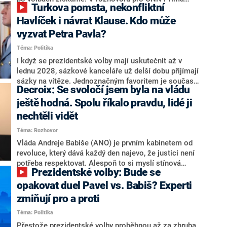
Turkova pomsta, nekonfliktní
NEWS.
NEWS to řekl zakladatel hnutí a jihočeský hejtman
Martin Kuba. Konkrétní nebyl, ale získat by takto mohl
Havlíček i návrat Klause. Kdo může
například senátora Zdeňka Hrabu, který je dnes
vyzvat Petra Pavla?
součástí klubu ODS a TOP 09. Hraba to na dotaz
Téma: Politika
redakce nevyloučil. Předseda klubu senátorů ODS
Zdeněk Nytra redakci řekl, že počítá s odchodem
I když se prezidentské volby mají uskutečnit až v
některých senátorů z klubu a že Naše Česko není
lednu 2028, sázkové kanceláře už delší dobu přijímají
nepřítel, ale soupeř.
sázky na vítěze. Jednoznačným favoritem je současná
Decroix: Se svoločí jsem byla na vládu
hlava státu Petr Pavel. Daleko za ním pak bookmakeři
zmiňují dva výrazné politiky ANO, tedy premiéra
ještě hodná. Spolu říkalo pravdu, lidé ji
Andreje Babiše a ministra průmyslu Karla Havlíčka.
nechtěli vidět
Oblíbeným tipem samotných sázkařů je poslanec za
Téma: Rozhovor
Motoristy Filip Turek. Politolog Jan Kubáček nicméně
o případné kandidatuře kohokoliv ze zmíněné trojice
Vláda Andreje Babiše (ANO) je prvním kabinetem od
značně pochybuje. Podle něj současná koalice dosud
revoluce, který dává každý den najevo, že justici není
nemá osobu, která by Pavlovi mohla konkurovat.
potřeba respektovat. Alespoň to si myslí stínová
Prezidentské volby: Bude se
ministryně spravedlnosti ODS Eva Decroix. V
rozhovoru pro CNN Prima NEWS si nebrala servítky
opakovat duel Pavel vs. Babiš? Experti
ohledně politického výkonu svého nástupce Jeronýma
zmiňují pro a proti
Tejce (za ANO) či vládní zmocněnkyně pro lidská
Téma: Politika
práva Taťány Malé (ANO). Označením „svoloč“ na
adresu vlády prý byla ještě hodná. Decroix se také
Přestože prezidentské volby proběhnou až za zhruba