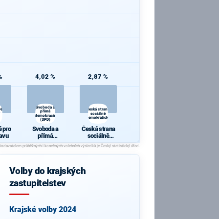
%
4,02 %
2,87 %
Svoboda a
vé
Česká strana
přímá
sociálně
demokracie
demokratická
(SPD)
é pro
Svoboda a
Česká strana
ravu
přímá
sociálně
demokracie
demokratická
(SPD)
Volby do krajských
zastupitelstev
Krajské volby 2024