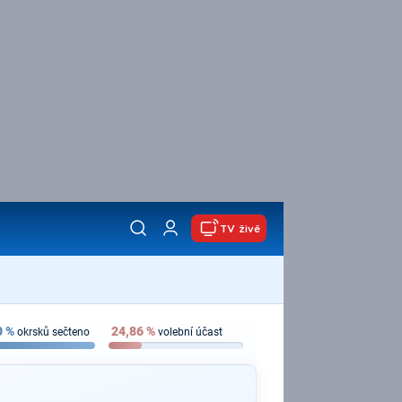
TV živě
0
%
24,86
%
okrsků sečteno
volební účast