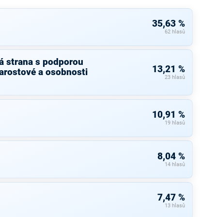
35,63 %
62 hlasů
á strana s podporou
13,21 %
arostové a osobnosti
23 hlasů
10,91 %
19 hlasů
8,04 %
14 hlasů
7,47 %
13 hlasů