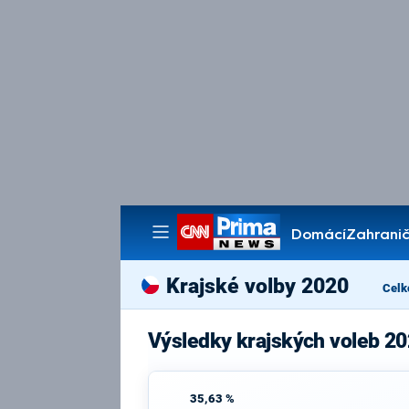
Domácí
Zahranič
Pořady
Krajské volby 2020
Celk
Výsledky krajských voleb 20
35,63 %