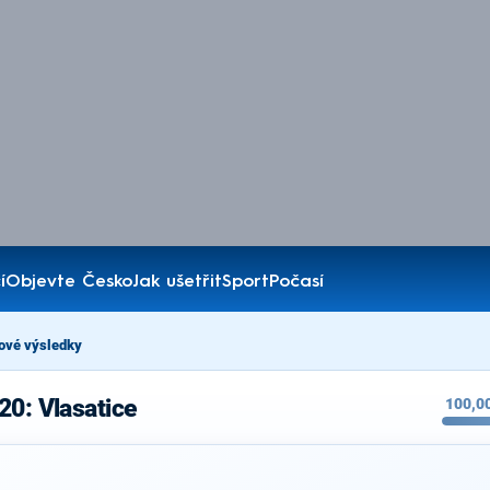
í
Objevte Česko
Jak ušetřit
Sport
Počasí
ové výsledky
20: Vlasatice
100,0