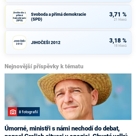
Svoboda a
3,71 %
Svoboda a přímá demokracie
přímá
demokracie
(SPD)
21 hlasů
(SPD)
3,18 %
JIHOČEŠI
JIHOČEŠI 2012
2012
18 hlasů
Nejnovější příspěvky k tématu
8 fotografií
Úmorné, ministři s námi nechodí do debat,