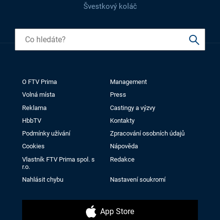
Švestkový koláč
O FTV Prima
Management
Volná místa
Press
Reklama
Castingy a výzvy
HbbTV
Kontakty
Podmínky užívání
Zpracování osobních údajů
Cookies
Nápověda
Vlastník FTV Prima spol. s
Redakce
r.o.
Nahlásit chybu
Nastavení soukromí
App Store