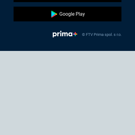
Google Play
© FTV Prima spol. s r.o.