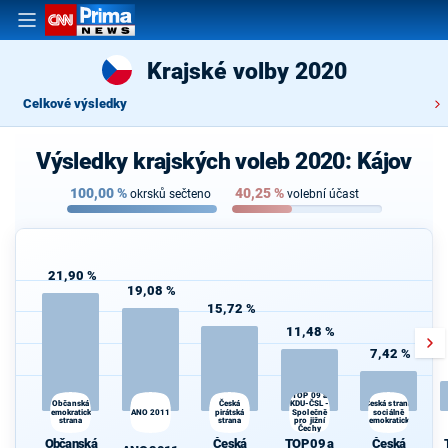
Krajské volby 2020
Celkové výsledky
Výsledky krajských voleb 2020: Kájov
100,00
%
40,25
%
okrsků sečteno
volební účast
21,90 %
19,08 %
15,72 %
11,48 %
7,42 %
TOP 09 a
KDU-ČSL -
Občanská
Česká
Česká strana
demokratická
ANO 2011
pirátská
Společně
sociálně
strana
strana
pro jižní
demokratická
Čechy
Občanská
Česká
TOP 09 a
Česká