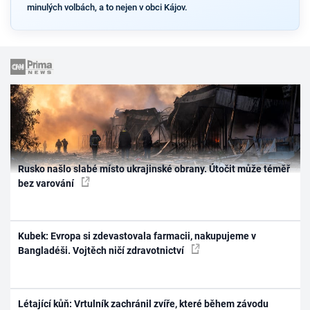
minulých volbách, a to nejen v obci Kájov.
Rusko našlo slabé místo ukrajinské obrany. Útočit může téměř
bez varování
Kubek: Evropa si zdevastovala farmacii, nakupujeme v
Bangladéši. Vojtěch ničí zdravotnictví
Létající kůň: Vrtulník zachránil zvíře, které během závodu