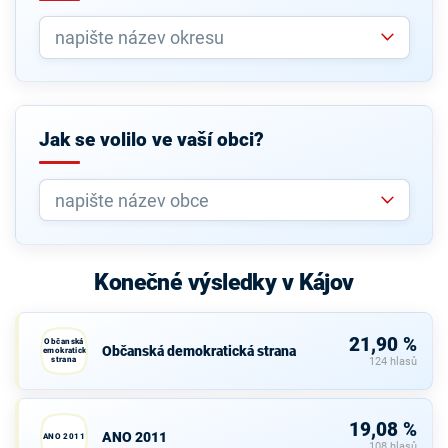
Jak se volilo ve vaší obci?
Konečné výsledky v Kájov
21,90 %
Občanská
Občanská demokratická strana
demokratická
strana
124 hlasů
19,08 %
ANO 2011
ANO 2011
108 hlasů