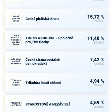
15,72 %
Česká
Česká pirátská strana
pirátská
strana
89 hlasů
TOP 09 a
11,48 %
TOP 09 a KDU-ČSL - Společně
KDU-ČSL -
Společně
pro jižní Čechy
pro jižní
65 hlasů
Čechy
7,42 %
Česká strana sociálně
Česká strana
sociálně
demokratická
demokratická
42 hlasů
4,94 %
Trikolóra
Trikolóra hnutí občanů
hnutí
občanů
28 hlasů
4,59 %
STAROSTOVÉ
STAROSTOVÉ A NEZÁVISLÍ
A NEZÁVISLÍ
26 hlasů