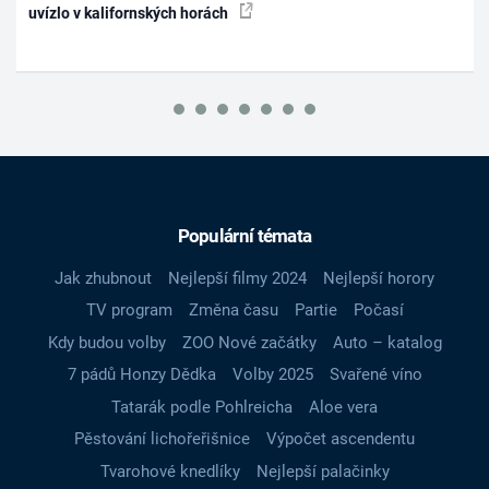
uvízlo v kalifornských horách
Populární témata
Jak zhubnout
Nejlepší filmy 2024
Nejlepší horory
TV program
Změna času
Partie
Počasí
Kdy budou volby
ZOO Nové začátky
Auto – katalog
7 pádů Honzy Dědka
Volby 2025
Svařené víno
Tatarák podle Pohlreicha
Aloe vera
Pěstování lichořeřišnice
Výpočet ascendentu
Tvarohové knedlíky
Nejlepší palačinky