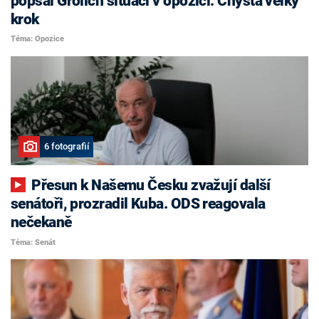
popsal Grolich situaci v opozici. Chystá velký
krok
Téma: Opozice
6 fotografií
Přesun k Našemu Česku zvažují další
senátoři, prozradil Kuba. ODS reagovala
nečekaně
Téma: Senát