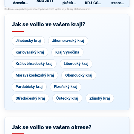
ANO 2011
demokrati
pirátská
KDU-ČSL
strana
cká strana
strana
- Společně
sociálně
pro jižní
demokrati
Čechy
cká
Jak se volilo ve vašem kraji?
Jihočeský kraj
Jihomoravský kraj
Karlovarský kraj
Kraj Vysočina
Královéhradecký kraj
Liberecký kraj
Moravskoslezský kraj
Olomoucký kraj
Pardubický kraj
Plzeňský kraj
Středočeský kraj
Ústecký kraj
Zlínský kraj
Jak se volilo ve vašem okrese?