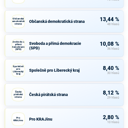
13,44 %
Občanská
Občanská demokratická strana
demokratická
strana
48 hlasů
Svoboda a
10,08 %
Svoboda a přímá demokracie
přímá
demokracie
(SPD)
36 hlasů
(SPD)
Společně
8,40 %
pro
Společně pro Liberecký kraj
Liberecký
30 hlasů
kraj
8,12 %
Česká
Česká pirátská strana
pirátská
strana
29 hlasů
2,80 %
Pro
Pro KRAJinu
KRAJinu
10 hlasů