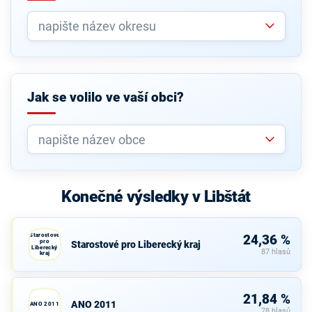
Jak se volilo ve vaší obci?
Konečné výsledky v Libštát
Starostové
24,36 %
pro
Starostové pro Liberecký kraj
Liberecký
87 hlasů
kraj
21,84 %
ANO 2011
ANO 2011
78 hlasů