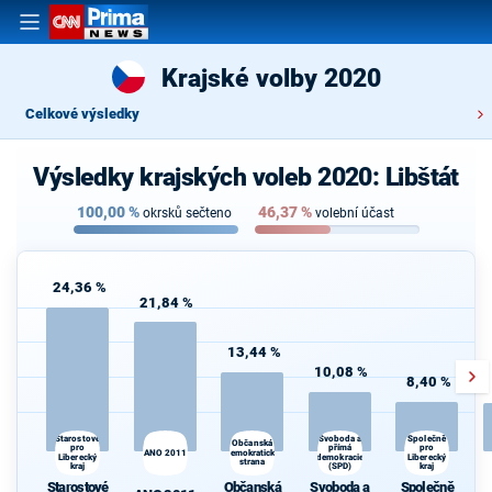
Krajské volby 2020
Celkové výsledky
Výsledky krajských voleb 2020: Libštát
100,00
%
46,37
%
okrsků sečteno
volební účast
24,36 %
21,84 %
13,44 %
10,08 %
8,40 %
Starostové
Svoboda a
Společně
Občanská
pro
pro
přímá
ANO 2011
demokratická
Liberecký
demokracie
Liberecký
strana
kraj
(SPD)
kraj
Starostové
Občanská
Svoboda a
Společně