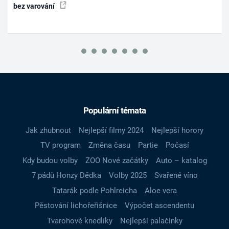
bez varování
Populární témata
Jak zhubnout
Nejlepší filmy 2024
Nejlepší horory
TV program
Změna času
Partie
Počasí
Kdy budou volby
ZOO Nové začátky
Auto – katalog
7 pádů Honzy Dědka
Volby 2025
Svařené víno
Tatarák podle Pohlreicha
Aloe vera
Pěstování lichořeřišnice
Výpočet ascendentu
Tvarohové knedlíky
Nejlepší palačinky