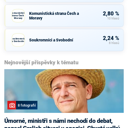
2,80 %
Komunistická strana Čech a
Komunistická
strana Čech a
Moravy
Moravy
10 hlasů
2,24 %
Soukromníci
Soukromníci a Svobodní
a Svobodní
8 hlasů
Nejnovější příspěvky k tématu
8 fotografií
Úmorné, ministři s námi nechodí do debat,