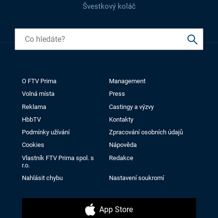
Švestkový koláč
O FTV Prima
Management
Volná místa
Press
Reklama
Castingy a výzvy
HbbTV
Kontakty
Podmínky užívání
Zpracování osobních údajů
Cookies
Nápověda
Vlastník FTV Prima spol. s
Redakce
r.o.
Nahlásit chybu
Nastavení soukromí
App Store