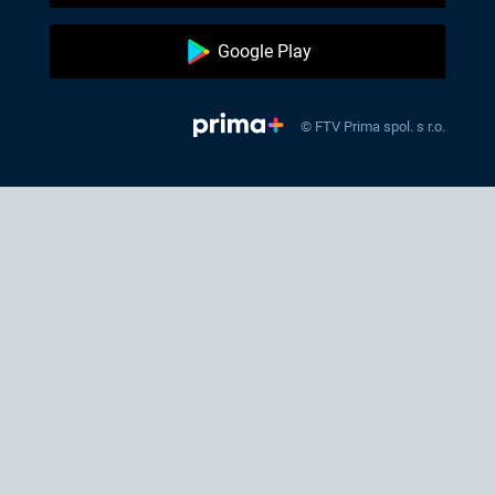
Google Play
© FTV Prima spol. s r.o.