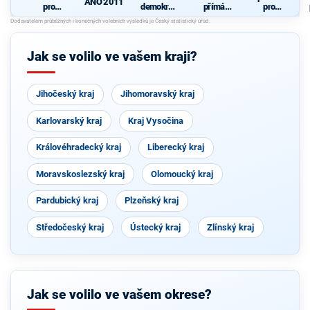
ANO 2011
pro
demokrati
přímá
pro
Liberecký
cká strana
demokraci
Liberecký
kraj
e (SPD)
kraj
Jak se volilo ve vašem kraji?
Jihočeský kraj
Jihomoravský kraj
Karlovarský kraj
Kraj Vysočina
Královéhradecký kraj
Liberecký kraj
Moravskoslezský kraj
Olomoucký kraj
Pardubický kraj
Plzeňský kraj
Středočeský kraj
Ústecký kraj
Zlínský kraj
Jak se volilo ve vašem okrese?