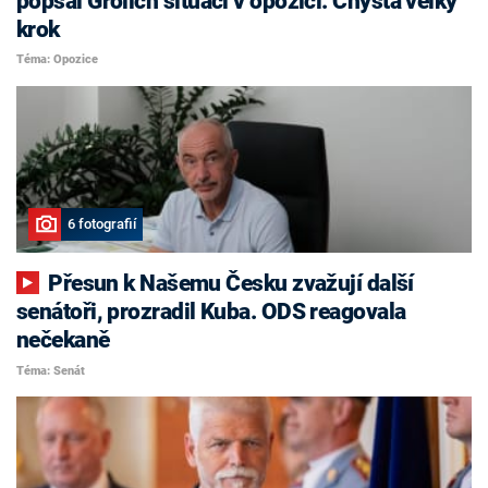
popsal Grolich situaci v opozici. Chystá velký
krok
Téma: Opozice
6 fotografií
Přesun k Našemu Česku zvažují další
senátoři, prozradil Kuba. ODS reagovala
nečekaně
Téma: Senát