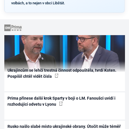
volbách, a to nejen v obci Libštát.
Ukrajincům se lehčí trestná činnost odpouštěla, tvrdí Koten.
Pospíšil chtěl vidět čísla
Prima přinese další krok Sparty v boji o LM. Fanoušci uvidí i
rozhodující odvetu v Lyonu
Rusko našlo slabé místo ukrajinské obrany. Útočit může téměř