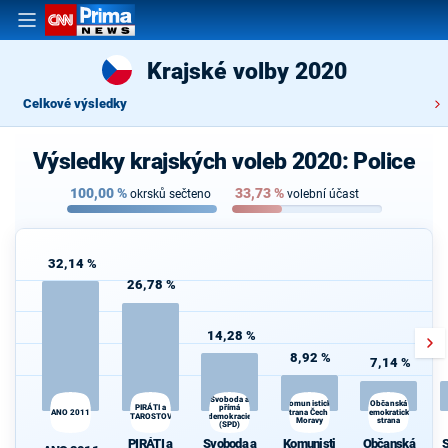
Krajské volby 2020
Celkové výsledky
Výsledky krajských voleb 2020: Police
100,00
%
33,73
%
okrsků sečteno
volební účast
32,14 %
26,78 %
14,28 %
8,92 %
7,14 %
Svoboda a
Komunistická
Občanská
přímá
PIRÁTI a
ANO 2011
strana Čech a
demokratická
STAROSTOVÉ
demokracie
Č
Moravy
strana
(SPD)
PIRÁTI a
Svoboda a
Komunisti
Občanská
S
P