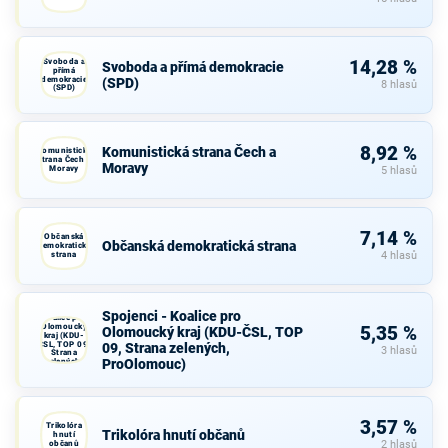
Svoboda a
14,28 %
Svoboda a přímá demokracie
přímá
demokracie
(SPD)
8 hlasů
(SPD)
8,92 %
Komunistická strana Čech a
Komunistická
strana Čech a
Moravy
Moravy
5 hlasů
7,14 %
Občanská
Občanská demokratická strana
demokratická
strana
4 hlasů
Spojenci -
Spojenci - Koalice pro
Koalice pro
Olomoucký
5,35 %
Olomoucký kraj (KDU-ČSL, TOP
kraj (KDU-
ČSL, TOP 09,
09, Strana zelených,
3 hlasů
Strana
ProOlomouc)
zelených,
ProOlomouc)
3,57 %
Trikolóra
Trikolóra hnutí občanů
hnutí
občanů
2 hlasů