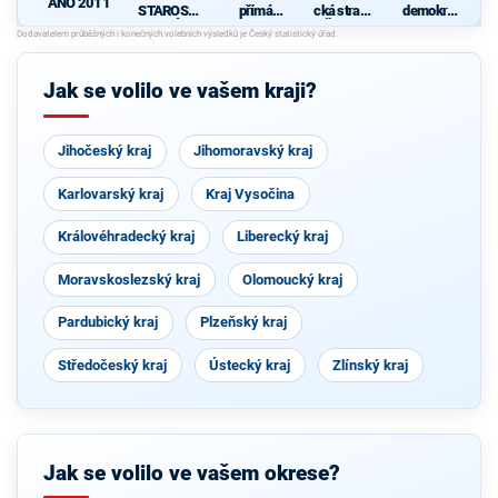
ANO 2011
STAROST
přímá
cká strana
demokrati
OVÉ
demokraci
Čech a
cká strana
e (SPD)
Moravy
Jak se volilo ve vašem kraji?
0
Jihočeský kraj
Jihomoravský kraj
Karlovarský kraj
Kraj Vysočina
Královéhradecký kraj
Liberecký kraj
Moravskoslezský kraj
Olomoucký kraj
Pardubický kraj
Plzeňský kraj
Středočeský kraj
Ústecký kraj
Zlínský kraj
Jak se volilo ve vašem okrese?