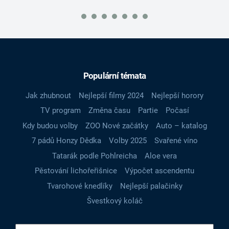
Populární témata
Jak zhubnout
Nejlepší filmy 2024
Nejlepší horory
TV program
Změna času
Partie
Počasí
Kdy budou volby
ZOO Nové začátky
Auto – katalog
7 pádů Honzy Dědka
Volby 2025
Svařené víno
Tatarák podle Pohlreicha
Aloe vera
Pěstování lichořeřišnice
Výpočet ascendentu
Tvarohové knedlíky
Nejlepší palačinky
Švestkový koláč