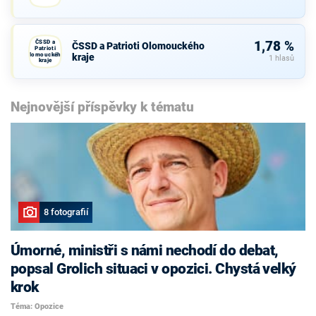
ČSSD a
1,78 %
ČSSD a Patrioti Olomouckého
Patrioti
Olomouckého
kraje
1 hlasů
kraje
Nejnovější příspěvky k tématu
8 fotografií
Úmorné, ministři s námi nechodí do debat,
popsal Grolich situaci v opozici. Chystá velký
krok
Téma: Opozice