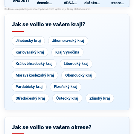
ANO 2011
demokrati
ADS A
cká strana
strana
cká strana
NESTRANÍ
Čech a
sociálně
d
s podporou
CI -
Moravy
demokrati
TOP 09 a
KOALICE
cká
nezávislýc
PRO
Jak se volilo ve vašem kraji?
h starostů
PLZEŇSK
Ý KRAJ
Jihočeský kraj
Jihomoravský kraj
Karlovarský kraj
Kraj Vysočina
Královéhradecký kraj
Liberecký kraj
Moravskoslezský kraj
Olomoucký kraj
Pardubický kraj
Plzeňský kraj
Středočeský kraj
Ústecký kraj
Zlínský kraj
Jak se volilo ve vašem okrese?