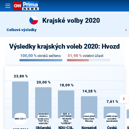
Krajské volby 2020
Celkové výsledky
Výsledky krajských voleb 2020: Hvozd
100,00
%
51,98
%
okrsků sečteno
volební účast
23,80 %
20,00 %
18,09 %
14,28 %
7,61 %
Občanská
KDU-ČSL,
demokratická
ADS A
strana s
Komunistická
NESTRANÍCI
Česká strana
ANO 2011
podporou
- KOALICE
strana Čech a
sociálně
TOP 09 a
PRO
Moravy
demokratická
nezávislých
PLZEŇSKÝ
starostů
KRAJ
Občanská
KDU-ČSL,
Komunisti
Česká
S