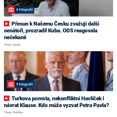
6 fotografií
Přesun k Našemu Česku zvažují další
senátoři, prozradil Kuba. ODS reagovala
nečekaně
Téma: Senát
9 fotografií
Turkova pomsta, nekonfliktní Havlíček i
návrat Klause. Kdo může vyzvat Petra Pavla?
Téma: Politika