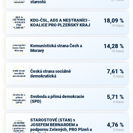
starostů
nezávislých
starostů
KDU-ČSL,
ADS A
18,09 %
KDU-ČSL, ADS A NESTRANÍCI -
NESTRANÍCI
- KOALICE
KOALICE PRO PLZEŇSKÝ KRAJ
PRO
19 hlasů
PLZEŇSKÝ
KRAJ
14,28 %
Komunistická strana Čech a
Komunistická
strana Čech a
Moravy
Moravy
15 hlasů
7,61 %
Česká strana sociálně
Česká strana
sociálně
demokratická
demokratická
8 hlasů
Svoboda a
5,71 %
Svoboda a přímá demokracie
přímá
demokracie
(SPD)
6 hlasů
(SPD)
STAROSTOVÉ
STAROSTOVÉ (STAN) s
(STAN) s
JOSEFEM
4,76 %
JOSEFEM BERNARDEM a
BERNARDEM
a podporou
podporou Zelených, PRO Plzeň a
5 hlasů
Zelených,