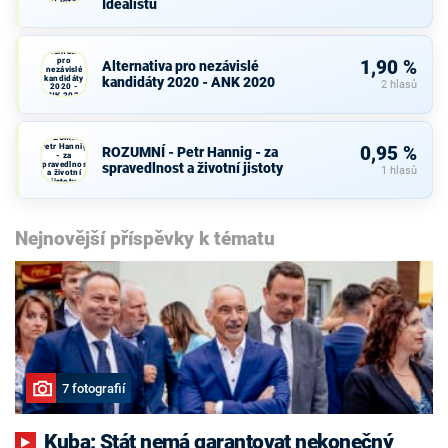
Idealistů
PRO Plzeň a
Idealistů
Alternativa
pro
1,90 %
Alternativa pro nezávislé
nezávislé
kandidáty
kandidáty 2020 - ANK 2020
2 hlasů
2020 -
ANK 2020
ROZUMNÍ -
Petr Hannig
0,95 %
ROZUMNÍ - Petr Hannig - za
- za
spravedlnost
spravedlnost a životní jistoty
1 hlasů
a životní
jistoty
Nejnovější příspěvky k tématu
7 fotografií
Kuba: Stát nemá garantovat nekonečný