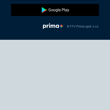
Google Play
© FTV Prima spol. s r.o.