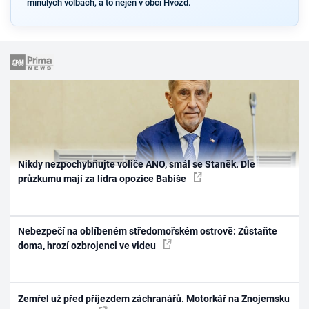
minulých volbách, a to nejen v obci Hvozd.
Nikdy nezpochybňujte voliče ANO, smál se Staněk. Dle
průzkumu mají za lídra opozice Babiše
Nebezpečí na oblíbeném středomořském ostrově: Zůstaňte
doma, hrozí ozbrojenci ve videu
Zemřel už před příjezdem záchranářů. Motorkář na Znojemsku