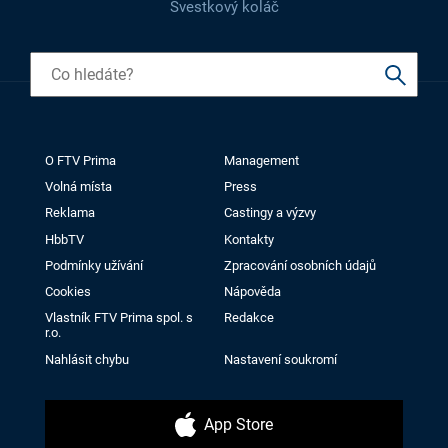
Švestkový koláč
O FTV Prima
Management
Volná místa
Press
Reklama
Castingy a výzvy
HbbTV
Kontakty
Podmínky užívání
Zpracování osobních údajů
Cookies
Nápověda
Vlastník FTV Prima spol. s
Redakce
r.o.
Nahlásit chybu
Nastavení soukromí
App Store