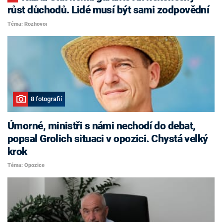
růst důchodů. Lidé musí být sami zodpovědní
Téma: Rozhovor
8 fotografií
Úmorné, ministři s námi nechodí do debat,
popsal Grolich situaci v opozici. Chystá velký
krok
Téma: Opozice