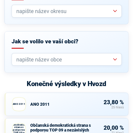
Jak se volilo ve vaší obci?
Konečné výsledky v Hvozd
23,80 %
ANO 2011
ANO 2011
25 hlasů
Občanská
Občanská demokratická strana s
demokratická
20,00 %
strana s
podporou TOP 09 a nezávislých
podporou
TOP 09 a
21 hlasů