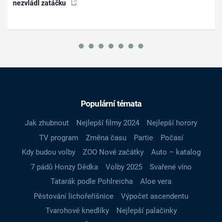
nezvládl zatáčku
Populární témata
Jak zhubnout
Nejlepší filmy 2024
Nejlepší horory
TV program
Změna času
Partie
Počasí
Kdy budou volby
ZOO Nové začátky
Auto – katalog
7 pádů Honzy Dědka
Volby 2025
Svařené víno
Tatarák podle Pohlreicha
Aloe vera
Pěstování lichořeřišnice
Výpočet ascendentu
Tvarohové knedlíky
Nejlepší palačinky