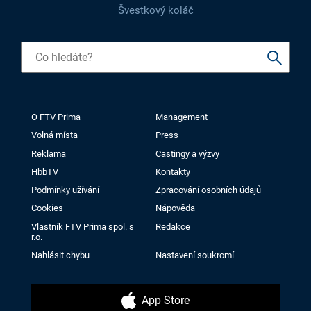
Švestkový koláč
O FTV Prima
Management
Volná místa
Press
Reklama
Castingy a výzvy
HbbTV
Kontakty
Podmínky užívání
Zpracování osobních údajů
Cookies
Nápověda
Vlastník FTV Prima spol. s
Redakce
r.o.
Nahlásit chybu
Nastavení soukromí
App Store