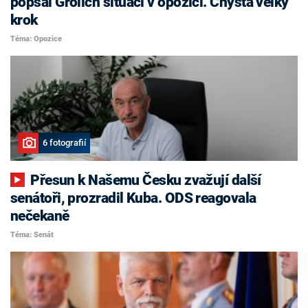
popsal Grolich situaci v opozici. Chystá velký
krok
Téma: Opozice
6 fotografií
Přesun k Našemu Česku zvažují další
senátoři, prozradil Kuba. ODS reagovala
nečekaně
Téma: Senát