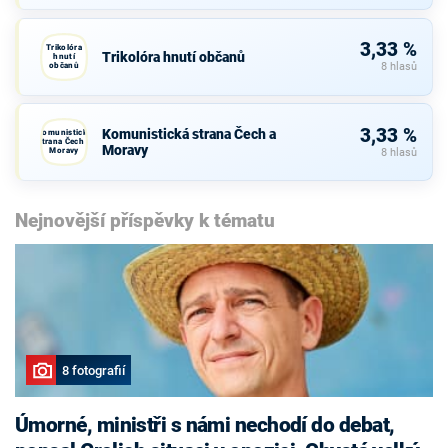
3,33 %
Trikolóra
Trikolóra hnutí občanů
hnutí
občanů
8 hlasů
3,33 %
Komunistická strana Čech a
Komunistická
strana Čech a
Moravy
Moravy
8 hlasů
Nejnovější příspěvky k tématu
8 fotografií
Úmorné, ministři s námi nechodí do debat,