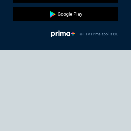
Google Play
© FTV Prima spol. s r.o.