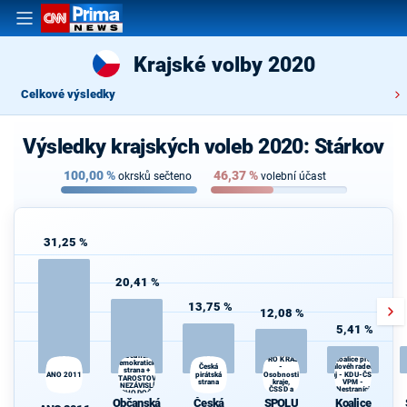
Krajské volby 2020
Celkové výsledky
Výsledky krajských voleb 2020: Stárkov
100,00
%
46,37
%
okrsků sečteno
volební účast
31,25 %
20,41 %
13,75 %
12,08 %
5,41 %
SPOLU
Občanská
PRO KRAJ
Koalice pro
demokratická
-
Česká
Královéhradecký
strana +
ANO 2011
pirátská
Osobnosti
kraj - KDU-ČSL -
Kr
STAROSTOVÉ
strana
kraje,
VPM -
A NEZÁVISLÍ a
ČSSD a
Nestraníci
VÝCHODOČEŠI
Zelení
Občanská
Česká
SPOLU
Koalice