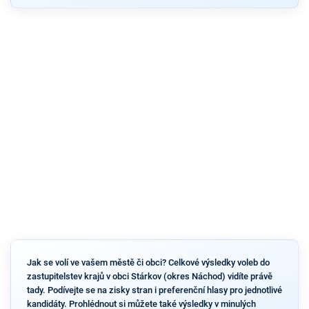
Jak se volí ve vašem městě či obci? Celkové výsledky voleb do
zastupitelstev krajů v obci Stárkov (okres Náchod) vidíte právě
tady. Podívejte se na zisky stran i preferenční hlasy pro jednotlivé
kandidáty. Prohlédnout si můžete také výsledky v minulých