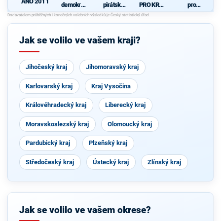
ANO 2011
demokrati
pirátská
PRO KRAJ
pro
cká strana
strana
-
Královéhra
K
+
Osobnosti
decký kraj
d
STAROST
kraje,
- KDU-
OVÉ A
ČSSD a
ČSL -
Jak se volilo ve vašem kraji?
NEZÁVISL
Zelení
VPM -
Í a
Nestraníci
VÝCHODO
ČEŠI
Jihočeský kraj
Jihomoravský kraj
Karlovarský kraj
Kraj Vysočina
Královéhradecký kraj
Liberecký kraj
Moravskoslezský kraj
Olomoucký kraj
Pardubický kraj
Plzeňský kraj
Středočeský kraj
Ústecký kraj
Zlínský kraj
Jak se volilo ve vašem okrese?