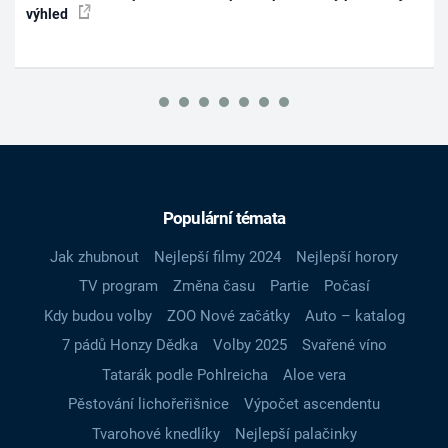
výhled
Populární témata
Jak zhubnout
Nejlepší filmy 2024
Nejlepší horory
TV program
Změna času
Partie
Počasí
Kdy budou volby
ZOO Nové začátky
Auto – katalog
7 pádů Honzy Dědka
Volby 2025
Svařené víno
Tatarák podle Pohlreicha
Aloe vera
Pěstování lichořeřišnice
Výpočet ascendentu
Tvarohové knedlíky
Nejlepší palačinky