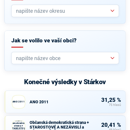
Jak se volilo ve vaší obci?
Konečné výsledky v Stárkov
31,25 %
ANO 2011
ANO 2011
75 hlasů
Občanská
Občanská demokratická strana +
demokratická
20,41 %
strana +
STAROSTOVÉ A NEZÁVISLÍ a
STAROSTOVÉ
49 hlasů