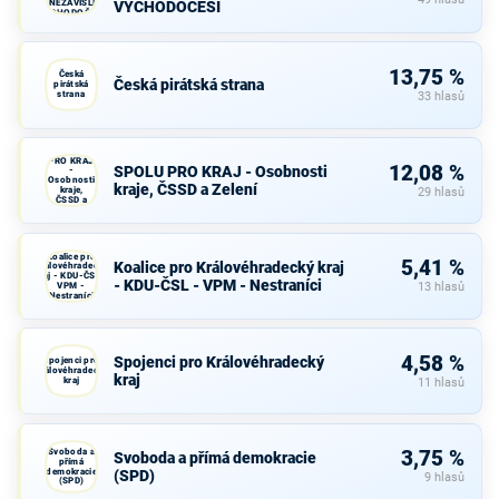
A NEZÁVISLÍ a
VÝCHODOČEŠI
VÝCHODOČEŠI
13,75 %
Česká
Česká pirátská strana
pirátská
strana
33 hlasů
SPOLU
PRO KRAJ
12,08 %
SPOLU PRO KRAJ - Osobnosti
-
Osobnosti
kraje, ČSSD a Zelení
kraje,
29 hlasů
ČSSD a
Zelení
Koalice pro
5,41 %
Koalice pro Královéhradecký kraj
Královéhradecký
kraj - KDU-ČSL -
- KDU-ČSL - VPM - Nestraníci
VPM -
13 hlasů
Nestraníci
4,58 %
Spojenci pro Královéhradecký
Spojenci pro
Královéhradecký
kraj
kraj
11 hlasů
Svoboda a
3,75 %
Svoboda a přímá demokracie
přímá
demokracie
(SPD)
9 hlasů
(SPD)