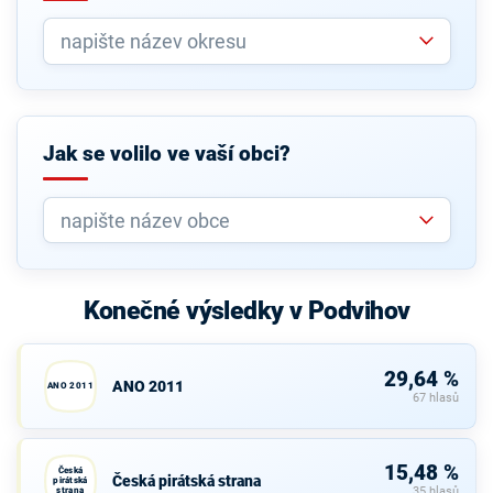
Jak se volilo ve vaší obci?
Konečné výsledky v Podvihov
29,64 %
ANO 2011
ANO 2011
67 hlasů
15,48 %
Česká
Česká pirátská strana
pirátská
strana
35 hlasů