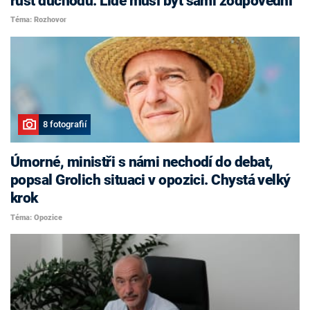
růst důchodů. Lidé musí být sami zodpovědní
Téma: Rozhovor
8 fotografií
Úmorné, ministři s námi nechodí do debat,
popsal Grolich situaci v opozici. Chystá velký
krok
Téma: Opozice