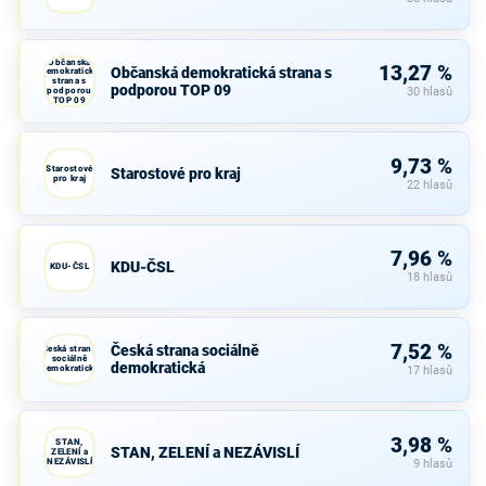
Občanská
13,27 %
Občanská demokratická strana s
demokratická
strana s
podporou TOP 09
podporou
30 hlasů
TOP 09
9,73 %
Starostové
Starostové pro kraj
pro kraj
22 hlasů
7,96 %
KDU-ČSL
KDU-ČSL
18 hlasů
7,52 %
Česká strana sociálně
Česká strana
sociálně
demokratická
demokratická
17 hlasů
3,98 %
STAN,
STAN, ZELENÍ a NEZÁVISLÍ
ZELENÍ a
NEZÁVISLÍ
9 hlasů