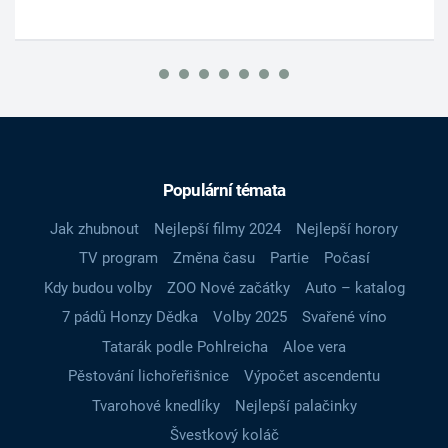
Populární témata
Jak zhubnout
Nejlepší filmy 2024
Nejlepší horory
TV program
Změna času
Partie
Počasí
Kdy budou volby
ZOO Nové začátky
Auto – katalog
7 pádů Honzy Dědka
Volby 2025
Svařené víno
Tatarák podle Pohlreicha
Aloe vera
Pěstování lichořeřišnice
Výpočet ascendentu
Tvarohové knedlíky
Nejlepší palačinky
Švestkový koláč