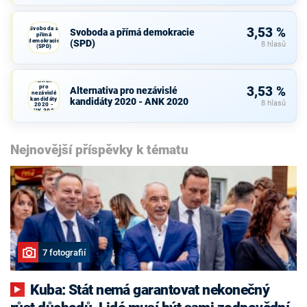
Svoboda a
3,53 %
Svoboda a přímá demokracie
přímá
demokracie
(SPD)
8 hlasů
(SPD)
Alternativa
pro
3,53 %
Alternativa pro nezávislé
nezávislé
kandidáty
kandidáty 2020 - ANK 2020
8 hlasů
2020 -
ANK 2020
Nejnovější příspěvky k tématu
7 fotografií
Kuba: Stát nemá garantovat nekonečný