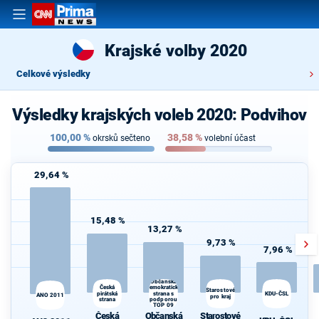
Krajské volby 2020
Celkové výsledky
Výsledky krajských voleb 2020: Podvihov
100,00
%
38,58
%
okrsků sečteno
volební účast
29,64 %
15,48 %
13,27 %
9,73 %
7,96 %
Občanská
Česká
demokratická
Starostové
pirátská
strana s
KDU-ČSL
ANO 2011
pro kraj
strana
podporou
d
TOP 09
Česká
Občanská
Starostové