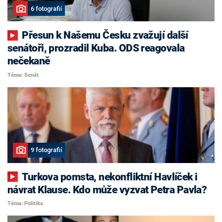
6 fotografií
Přesun k Našemu Česku zvažují další
senátoři, prozradil Kuba. ODS reagovala
nečekaně
Téma: Senát
9 fotografií
Turkova pomsta, nekonfliktní Havlíček i
návrat Klause. Kdo může vyzvat Petra Pavla?
Téma: Politika