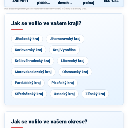
KDU-ČSL
ANO 2011
pirátská
demokrati
pro kraj
strana
cká strana
s podporou
d
TOP 09
Jak se volilo ve vašem kraji?
Jihočeský kraj
Jihomoravský kraj
Karlovarský kraj
Kraj Vysočina
Královéhradecký kraj
Liberecký kraj
Moravskoslezský kraj
Olomoucký kraj
Pardubický kraj
Plzeňský kraj
Středočeský kraj
Ústecký kraj
Zlínský kraj
Jak se volilo ve vašem okrese?