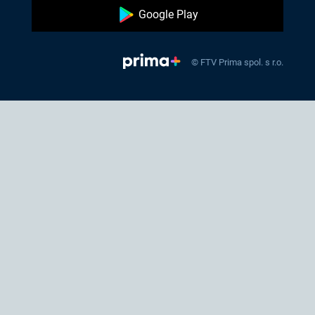
Google Play
© FTV Prima spol. s r.o.