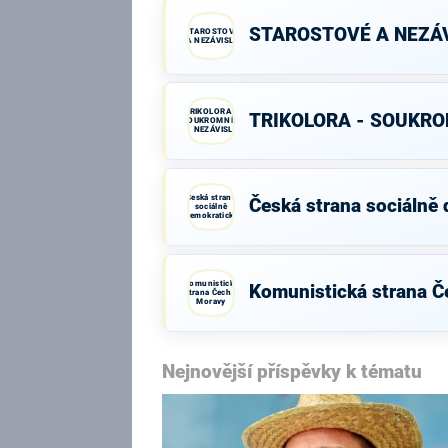
STAROSTOVÉ A NEZÁV
STAROSTOVÉ
A NEZÁVISLÍ
TRIKOLORA -
TRIKOLORA - SOUKROM
SOUKROMNÍCI
- NEZÁVISLÍ
Česká strana
Česká strana sociálně
sociálně
demokratická
Komunistická
Komunistická strana Č
strana Čech a
Moravy
Nejnovější příspěvky k tématu