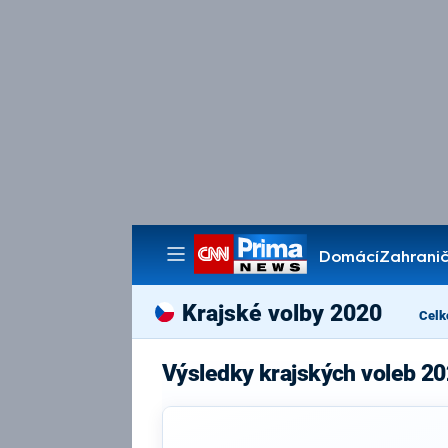
Domácí
Zahranič
Pořady
Krajské volby 2020
Celk
Výsledky krajských voleb 2