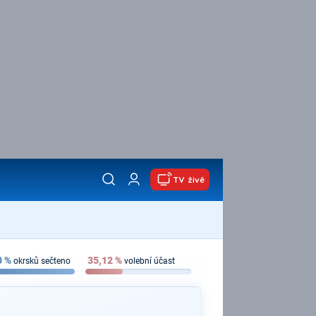
TV živě
0
%
35,12
%
okrsků sečteno
volební účast