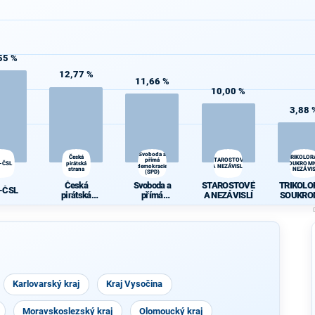
55 %
12,77 %
11,66 %
10,00 %
3,88 
Svoboda a
Česká
TRIKOLOR
přímá
STAROSTOVÉ
-ČSL
pirátská
SOUKROMN
demokracie
A NEZÁVISLÍ
strana
- NEZÁVIS
(SPD)
Česká
Svoboda a
STAROSTOVÉ
TRIKOLO
-ČSL
pirátská
přímá
A NEZÁVISLÍ
SOUKRO
strana
demokracie
CI -
(SPD)
NEZÁVI
Karlovarský kraj
Kraj Vysočina
Moravskoslezský kraj
Olomoucký kraj