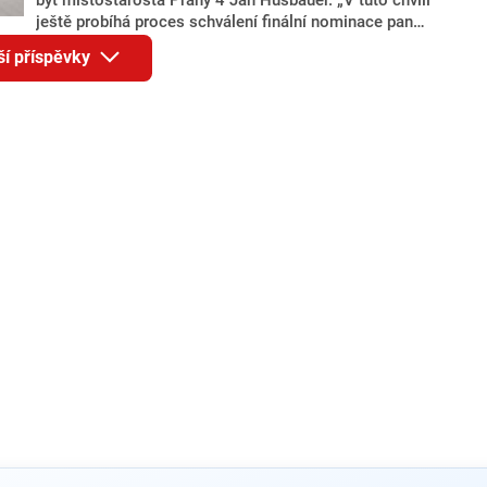
ještě probíhá proces schválení finální nominace pana
Jana Hušbauera Výborem hnutí ANO,“ uvedl pro
ší příspěvky
redakci místopředseda pražského ANO Martin
Benkovič. O Hušbauerovi se spekulovalo jako o
náhradníkovi v čele pražské kandidátky poté, co
rezignoval po sérii nejasností v majetkových
přiznáních a pořizování bytů Ondřej Prokop. Zároveň
ale stále není jasné, kdo bude za ANO kandidovat ve
dvou ze tří pražských obvodů do horní komory
parlamentu. ANO má v Praze dlouhodobě horší
výsledky než ve zbytku republiky.