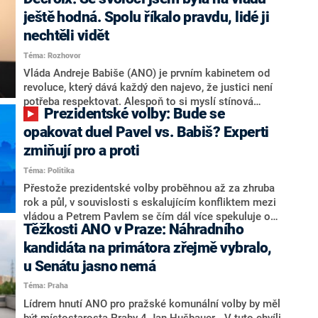
hlava státu Petr Pavel. Daleko za ním pak bookmakeři
zmiňují dva výrazné politiky ANO, tedy premiéra
ještě hodná. Spolu říkalo pravdu, lidé ji
Andreje Babiše a ministra průmyslu Karla Havlíčka.
nechtěli vidět
Oblíbeným tipem samotných sázkařů je poslanec za
Téma: Rozhovor
Motoristy Filip Turek. Politolog Jan Kubáček nicméně
o případné kandidatuře kohokoliv ze zmíněné trojice
Vláda Andreje Babiše (ANO) je prvním kabinetem od
značně pochybuje. Podle něj současná koalice dosud
revoluce, který dává každý den najevo, že justici není
nemá osobu, která by Pavlovi mohla konkurovat.
potřeba respektovat. Alespoň to si myslí stínová
Prezidentské volby: Bude se
ministryně spravedlnosti ODS Eva Decroix. V
rozhovoru pro CNN Prima NEWS si nebrala servítky
opakovat duel Pavel vs. Babiš? Experti
ohledně politického výkonu svého nástupce Jeronýma
zmiňují pro a proti
Tejce (za ANO) či vládní zmocněnkyně pro lidská
Téma: Politika
práva Taťány Malé (ANO). Označením „svoloč“ na
adresu vlády prý byla ještě hodná. Decroix se také
Přestože prezidentské volby proběhnou až za zhruba
vrátila k volební porážce koalice Spolu či promluvila o
rok a půl, v souvislosti s eskalujícím konfliktem mezi
hnutí Naše Česko Martina Kuby.
vládou a Petrem Pavlem se čím dál více spekuluje o
Těžkosti ANO v Praze: Náhradního
tom, koho by do bitvy o Hrad mohla vyslat současná
koalice. Někteří političtí komentátoři znovu vytahují
kandidáta na primátora zřejmě vybralo,
jméno premiéra Andreje Babiše (ANO). Jak moc je
u Senátu jasno nemá
pravděpodobné, že se v prezidentských volbách 2028
Téma: Praha
bude znovu opakovat souboj z roku 2023?
Lídrem hnutí ANO pro pražské komunální volby by měl
být místostarosta Prahy 4 Jan Hušbauer. „V tuto chvíli