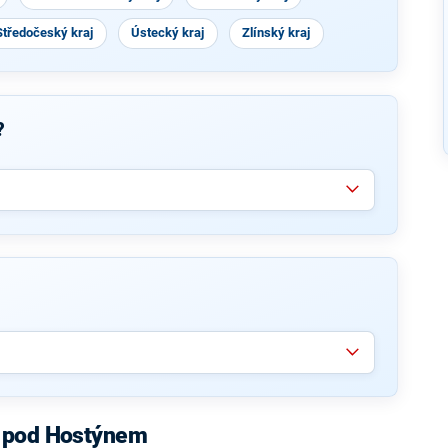
Středočeský kraj
Ústecký kraj
Zlínský kraj
?
v pod Hostýnem