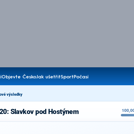
í
Objevte Česko
Jak ušetřit
Sport
Počasí
ové výsledky
020: Slavkov pod Hostýnem
100,0