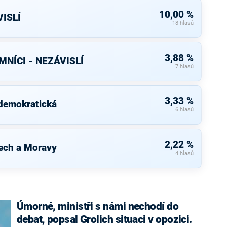
10,00 %
ISLÍ
18 hlasů
3,88 %
NÍCI - NEZÁVISLÍ
7 hlasů
3,33 %
 demokratická
6 hlasů
2,22 %
ech a Moravy
4 hlasů
Úmorné, ministři s námi nechodí do
debat, popsal Grolich situaci v opozici.