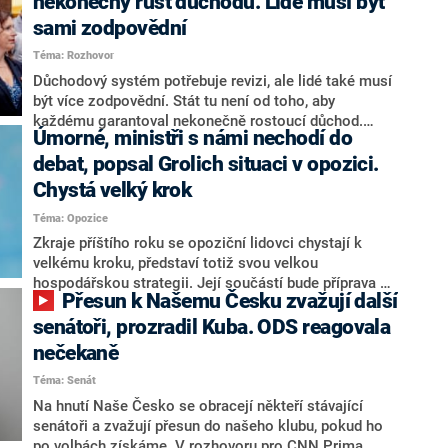
nekonečný růst důchodů. Lidé musí být
sami zodpovědní
Téma: Rozhovor
Důchodový systém potřebuje revizi, ale lidé také musí
být více zodpovědní. Stát tu není od toho, aby
každému garantoval nekonečně rostoucí důchod.
Úmorné, ministři s námi nechodí do
Chybí tu nový systém a my ho představíme,řekl
hejtman Jihočeského kraje a předseda hnutí Naše
debat, popsal Grolich situaci v opozici.
Česko Martin Kuba v rozhovoru pro CNN Prima NEWS.
Chystá velký krok
V čele státu pak podle něj nemůže být člověk, který by
Téma: Opozice
střetem zájmů omezoval čerpání financí a rozvoj,
dodal. Řešení u Andreje Babiše ale hodnotit nechtěl.
Zkraje příštího roku se opoziční lidovci chystají k
velkému kroku, představí totiž svou velkou
hospodářskou strategii. Její součástí bude příprava na
Přesun k Našemu Česku zvažují další
stárnutí populace, řekl ve středu na setkání s novináři
nový předseda lidovců Jan Grolich. Ten zároveň v
senátoři, prozradil Kuba. ODS reagovala
senátních volbách kandiduje ve Vyškově. Popsal i
nečekaně
aktivitu opozice, o níž vládní strany nebo političtí
Téma: Senát
komentátoři mluví jako o slabé a v defenzivě. „Je to
úmorná práce upozorňovat na chyby vlády. Ministři s
Na hnutí Naše Česko se obracejí někteří stávající
námi navíc nechodí do debat. Chceme ale ukazovat
senátoři a zvažují přesun do našeho klubu, pokud ho
svoje témata,“ odpověděl Grolich na dotaz CNN Prima
po volbách získáme. V rozhovoru pro CNN Prima