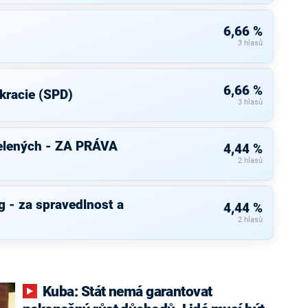
6,66 %
3 hlasů
6,66 %
kracie (SPD)
3 hlasů
elených - ZA PRÁVA
4,44 %
2 hlasů
 - za spravedlnost a
4,44 %
2 hlasů
Kuba: Stát nemá garantovat