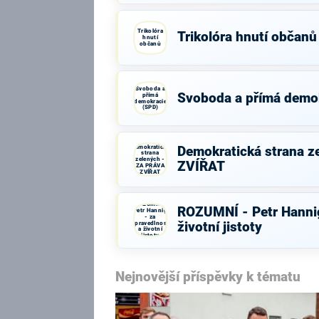
Trikolóra
Trikolóra hnutí občanů
hnutí
občanů
Svoboda a
Svoboda a přímá demo
přímá
demokracie
(SPD)
Demokratická
Demokratická strana z
strana
zelených -
ZVÍŘAT
ZA PRÁVA
ZVÍŘAT
ROZUMNÍ -
ROZUMNÍ - Petr Hannig
Petr Hannig
- za
spravedlnost
životní jistoty
a životní
jistoty
Nejnovější příspěvky k tématu