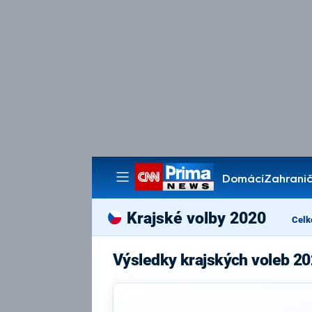
Domácí
Zahranič
Pořady
Krajské volby 2020
Celk
Výsledky krajských voleb 20