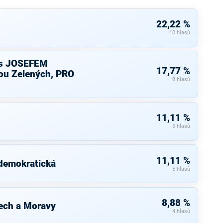
22,22 %
10 hlasů
s JOSEFEM
17,77 %
u Zelených, PRO
8 hlasů
11,11 %
5 hlasů
11,11 %
 demokratická
5 hlasů
8,88 %
ech a Moravy
4 hlasů