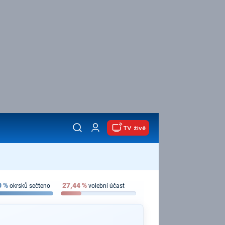
TV živě
0
%
27,44
%
okrsků sečteno
volební účast