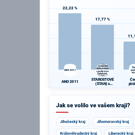
22,22 %
17,77 %
11,
STAROSTOVÉ
(STAN) s
JOSEFEM
Če
BERNARDEM
ANO 2011
pir
a podporou
st
Zelených,
PRO Plzeň a
STAROSTOVÉ
Če
Idealistů
ANO 2011
(STAN) s
pir
JOSEFEM
st
BERNARDEM
a podporou
Zelených,
Jak se volilo ve vašem kraji?
PRO Plzeň a
Idealistů
Jihočeský kraj
Jihomoravský kraj
Královéhradecký kraj
Liberecký kraj