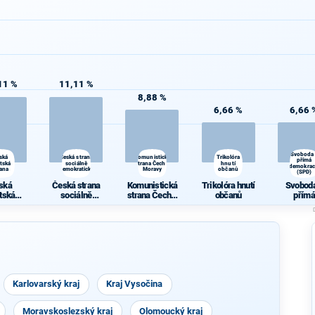
11 %
11,11 %
8,88 %
6,66 %
6,66 
Svoboda
ská
Česká strana
Komunistická
Trikolóra
přímá
átská
sociálně
strana Čech a
hnutí
demokrac
rana
demokratická
Moravy
občanů
(SPD)
ská
Česká strana
Komunistická
Trikolóra hnutí
Svoboda
átská
sociálně
strana Čech a
občanů
přímá
rana
demokratická
Moravy
demokra
(SPD)
Karlovarský kraj
Kraj Vysočina
Moravskoslezský kraj
Olomoucký kraj