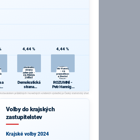
%
4,44 %
4,44 %
ROZUMNÍ -
Demokratická
 a
Petr Hannig
strana
- za
zelených -
ie
spravedlnost
ZA PRÁVA
a životní
ZVÍŘAT
jistoty
 a
Demokratická
ROZUMNÍ -
strana
Petr Hannig -
cie
zelených - ZA
za
PRÁVA
spravedlnost
ZVÍŘAT
a životní
jistoty
Volby do krajských
zastupitelstev
Krajské volby 2024