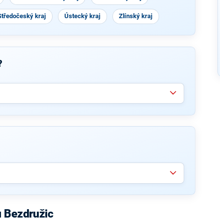
Středočeský kraj
Ústecký kraj
Zlínský kraj
?
u Bezdružic