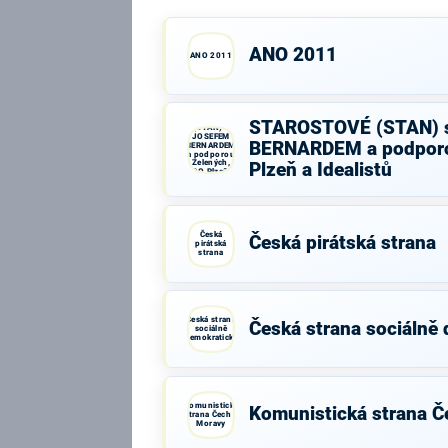
ANO 2011
ANO 2011
STAROSTOVÉ
STAROSTOVÉ (STAN) 
(STAN) s
JOSEFEM
BERNARDEM a podporo
BERNARDEM
a podporou
Zelených,
Plzeň a Idealistů
PRO Plzeň a
Idealistů
Česká
Česká pirátská strana
pirátská
strana
Česká strana
Česká strana sociálně
sociálně
demokratická
Komunistická
Komunistická strana Č
strana Čech a
Moravy