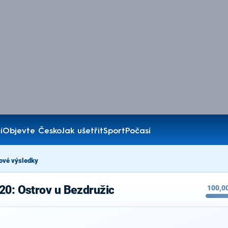
í
Objevte Česko
Jak ušetřit
Sport
Počasí
ové výsledky
20: Ostrov u Bezdružic
100,0