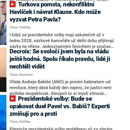
Turkova pomsta, nekonfliktní
NEWS.
NEWS to řekl zakladatel hnutí a jihočeský hejtman
Martin Kuba. Konkrétní nebyl, ale získat by takto mohl
Havlíček i návrat Klause. Kdo může
například senátora Zdeňka Hrabu, který je dnes
vyzvat Petra Pavla?
součástí klubu ODS a TOP 09. Hraba to na dotaz
Téma: Politika
redakce nevyloučil. Předseda klubu senátorů ODS
Zdeněk Nytra redakci řekl, že počítá s odchodem
I když se prezidentské volby mají uskutečnit až v
některých senátorů z klubu a že Naše Česko není
lednu 2028, sázkové kanceláře už delší dobu přijímají
nepřítel, ale soupeř.
sázky na vítěze. Jednoznačným favoritem je současná
Decroix: Se svoločí jsem byla na vládu
hlava státu Petr Pavel. Daleko za ním pak bookmakeři
zmiňují dva výrazné politiky ANO, tedy premiéra
ještě hodná. Spolu říkalo pravdu, lidé ji
Andreje Babiše a ministra průmyslu Karla Havlíčka.
nechtěli vidět
Oblíbeným tipem samotných sázkařů je poslanec za
Téma: Rozhovor
Motoristy Filip Turek. Politolog Jan Kubáček nicméně
o případné kandidatuře kohokoliv ze zmíněné trojice
Vláda Andreje Babiše (ANO) je prvním kabinetem od
značně pochybuje. Podle něj současná koalice dosud
revoluce, který dává každý den najevo, že justici není
nemá osobu, která by Pavlovi mohla konkurovat.
potřeba respektovat. Alespoň to si myslí stínová
Prezidentské volby: Bude se
ministryně spravedlnosti ODS Eva Decroix. V
rozhovoru pro CNN Prima NEWS si nebrala servítky
opakovat duel Pavel vs. Babiš? Experti
ohledně politického výkonu svého nástupce Jeronýma
zmiňují pro a proti
Tejce (za ANO) či vládní zmocněnkyně pro lidská
Téma: Politika
práva Taťány Malé (ANO). Označením „svoloč“ na
adresu vlády prý byla ještě hodná. Decroix se také
Přestože prezidentské volby proběhnou až za zhruba