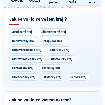
KDU-ČSL
ANO 2011
pirátská
OVÉ A
přímá
strana
NEZÁVISL
demokraci
Í
e (SPD)
d
Jak se volilo ve vašem kraji?
Jihočeský kraj
Jihomoravský kraj
Karlovarský kraj
Kraj Vysočina
Královéhradecký kraj
Liberecký kraj
Moravskoslezský kraj
Olomoucký kraj
Pardubický kraj
Plzeňský kraj
Středočeský kraj
Ústecký kraj
Zlínský kraj
Jak se volilo ve vašem okrese?