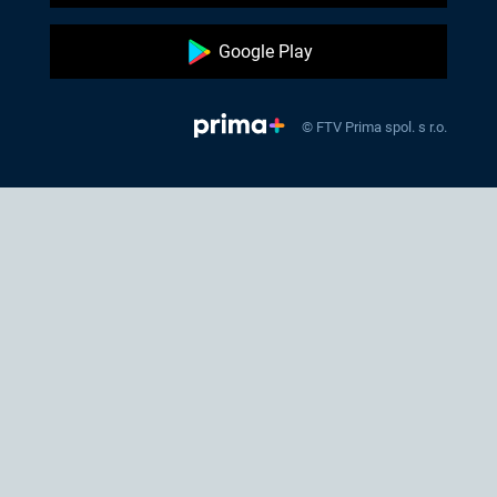
Google Play
© FTV Prima spol. s r.o.