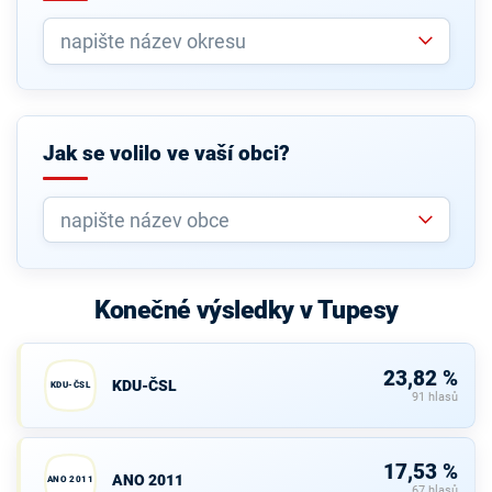
Jak se volilo ve vaší obci?
Konečné výsledky v Tupesy
23,82 %
KDU-ČSL
KDU-ČSL
91 hlasů
17,53 %
ANO 2011
ANO 2011
67 hlasů