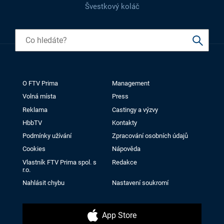
Švestkový koláč
O FTV Prima
Management
Volná místa
Press
Reklama
Castingy a výzvy
HbbTV
Kontakty
Podmínky užívání
Zpracování osobních údajů
Cookies
Nápověda
Vlastník FTV Prima spol. s
Redakce
r.o.
Nahlásit chybu
Nastavení soukromí
App Store