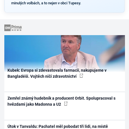
minulých volbách, a to nejen v obci Tupesy.
Kubek: Evropa si zdevastovala farmacii, nakupujeme v
Bangladéši. Vojtěch ničí zdravotnictví
Zemřel známý hudebník a producent Orbit. Spolupracoval s
hvězdami jako Madonna a U2
Útok v Tanvaldu: Pachatel měl pobodat tři lidi, na místě