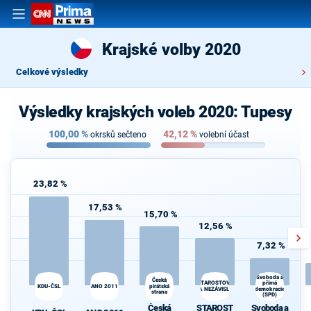
Krajské volby 2020
Celkové výsledky
Výsledky krajských voleb 2020: Tupesy
100,00
%
42,12
%
okrsků sečteno
volební účast
23,82 %
17,53 %
15,70 %
12,56 %
7,32 %
Svoboda a
Česká
přímá
STAROSTOVÉ
KDU-ČSL
ANO 2011
pirátská
A NEZÁVISLÍ
demokracie
strana
d
(SPD)
Česká
STAROST
Svoboda a