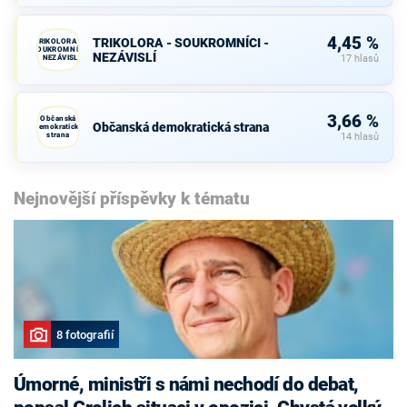
4,45 %
TRIKOLORA - SOUKROMNÍCI -
TRIKOLORA -
SOUKROMNÍCI
NEZÁVISLÍ
- NEZÁVISLÍ
17 hlasů
3,66 %
Občanská
Občanská demokratická strana
demokratická
strana
14 hlasů
Nejnovější příspěvky k tématu
8 fotografií
Úmorné, ministři s námi nechodí do debat,