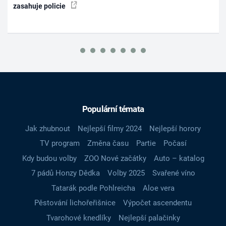
zasahuje policie
Populární témata
Jak zhubnout
Nejlepší filmy 2024
Nejlepší horory
TV program
Změna času
Partie
Počasí
Kdy budou volby
ZOO Nové začátky
Auto – katalog
7 pádů Honzy Dědka
Volby 2025
Svařené víno
Tatarák podle Pohlreicha
Aloe vera
Pěstování lichořeřišnice
Výpočet ascendentu
Tvarohové knedlíky
Nejlepší palačinky