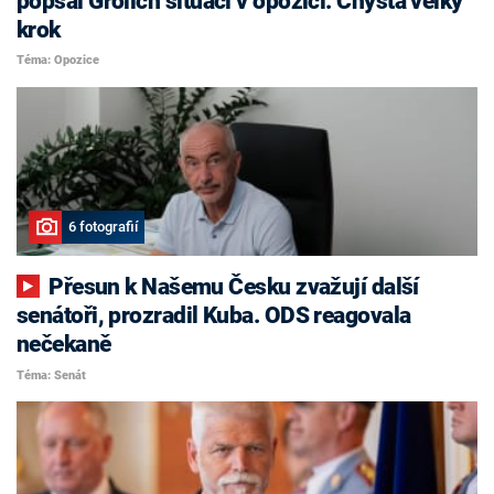
popsal Grolich situaci v opozici. Chystá velký
krok
Téma: Opozice
6 fotografií
Přesun k Našemu Česku zvažují další
senátoři, prozradil Kuba. ODS reagovala
nečekaně
Téma: Senát