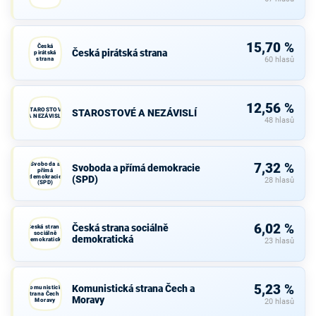
15,70 %
Česká
Česká pirátská strana
pirátská
strana
60 hlasů
12,56 %
STAROSTOVÉ
STAROSTOVÉ A NEZÁVISLÍ
A NEZÁVISLÍ
48 hlasů
Svoboda a
7,32 %
Svoboda a přímá demokracie
přímá
demokracie
(SPD)
28 hlasů
(SPD)
6,02 %
Česká strana sociálně
Česká strana
sociálně
demokratická
demokratická
23 hlasů
5,23 %
Komunistická strana Čech a
Komunistická
strana Čech a
Moravy
Moravy
20 hlasů