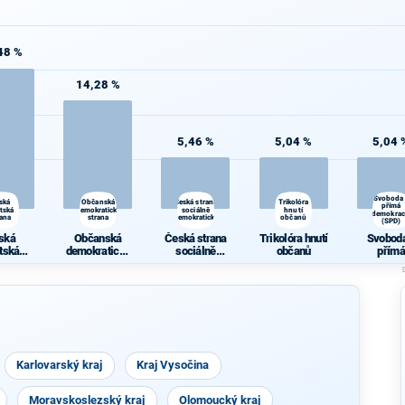
48 %
14,28 %
5,46 %
5,04 %
5,04 
Svoboda
ská
Občanská
Česká strana
Trikolóra
přímá
átská
demokratická
sociálně
hnutí
demokrac
rana
strana
demokratická
občanů
(SPD)
ská
Občanská
Česká strana
Trikolóra hnutí
Svoboda
átská
demokratická
sociálně
občanů
přímá
rana
strana
demokratická
demokra
(SPD)
Karlovarský kraj
Kraj Vysočina
Moravskoslezský kraj
Olomoucký kraj