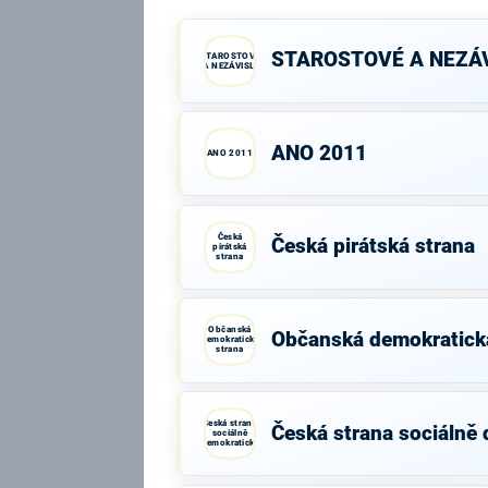
STAROSTOVÉ A NEZÁV
STAROSTOVÉ
A NEZÁVISLÍ
ANO 2011
ANO 2011
Česká
Česká pirátská strana
pirátská
strana
Občanská
Občanská demokratick
demokratická
strana
Česká strana
Česká strana sociálně
sociálně
demokratická