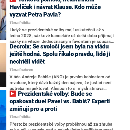
NEWS to řekl zakladatel hnutí a jihočeský hejtman
Martin Kuba. Konkrétní nebyl, ale získat by takto mohl
Havlíček i návrat Klause. Kdo může
například senátora Zdeňka Hrabu, který je dnes
vyzvat Petra Pavla?
součástí klubu ODS a TOP 09. Hraba to na dotaz
Téma: Politika
redakce nevyloučil. Předseda klubu senátorů ODS
Zdeněk Nytra redakci řekl, že počítá s odchodem
I když se prezidentské volby mají uskutečnit až v
některých senátorů z klubu a že Naše Česko není
lednu 2028, sázkové kanceláře už delší dobu přijímají
nepřítel, ale soupeř.
sázky na vítěze. Jednoznačným favoritem je současná
Decroix: Se svoločí jsem byla na vládu
hlava státu Petr Pavel. Daleko za ním pak bookmakeři
zmiňují dva výrazné politiky ANO, tedy premiéra
ještě hodná. Spolu říkalo pravdu, lidé ji
Andreje Babiše a ministra průmyslu Karla Havlíčka.
nechtěli vidět
Oblíbeným tipem samotných sázkařů je poslanec za
Téma: Rozhovor
Motoristy Filip Turek. Politolog Jan Kubáček nicméně
o případné kandidatuře kohokoliv ze zmíněné trojice
Vláda Andreje Babiše (ANO) je prvním kabinetem od
značně pochybuje. Podle něj současná koalice dosud
revoluce, který dává každý den najevo, že justici není
nemá osobu, která by Pavlovi mohla konkurovat.
potřeba respektovat. Alespoň to si myslí stínová
Prezidentské volby: Bude se
ministryně spravedlnosti ODS Eva Decroix. V
rozhovoru pro CNN Prima NEWS si nebrala servítky
opakovat duel Pavel vs. Babiš? Experti
ohledně politického výkonu svého nástupce Jeronýma
zmiňují pro a proti
Tejce (za ANO) či vládní zmocněnkyně pro lidská
Téma: Politika
práva Taťány Malé (ANO). Označením „svoloč“ na
adresu vlády prý byla ještě hodná. Decroix se také
Přestože prezidentské volby proběhnou až za zhruba
vrátila k volební porážce koalice Spolu či promluvila o
rok a půl, v souvislosti s eskalujícím konfliktem mezi