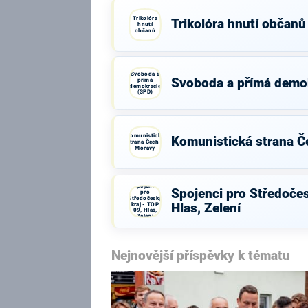
Trikolóra
Trikolóra hnutí občanů
hnutí
občanů
Svoboda a
Svoboda a přímá demo
přímá
demokracie
(SPD)
Komunistická
Komunistická strana Č
strana Čech a
Moravy
Spojenci
Spojenci pro Středočes
pro
Středočeský
kraj - TOP
Hlas, Zelení
09, Hlas,
Zelení
Nejnovější příspěvky k tématu