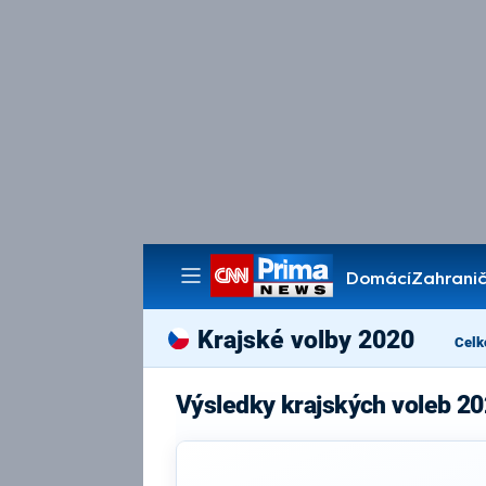
Domácí
Zahranič
Pořady
Krajské volby 2020
Celk
Výsledky krajských voleb 20