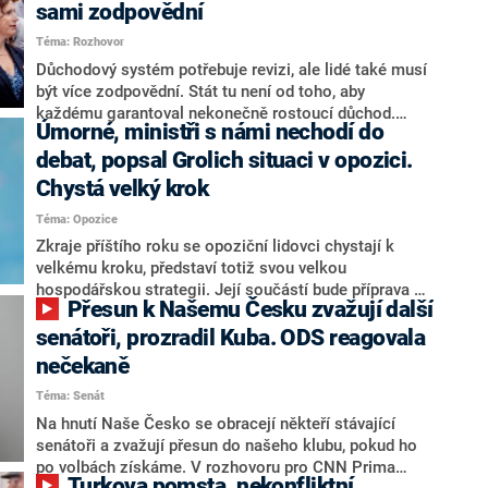
sami zodpovědní
Téma: Rozhovor
Důchodový systém potřebuje revizi, ale lidé také musí
být více zodpovědní. Stát tu není od toho, aby
každému garantoval nekonečně rostoucí důchod.
Úmorné, ministři s námi nechodí do
Chybí tu nový systém a my ho představíme,řekl
hejtman Jihočeského kraje a předseda hnutí Naše
debat, popsal Grolich situaci v opozici.
Česko Martin Kuba v rozhovoru pro CNN Prima NEWS.
Chystá velký krok
V čele státu pak podle něj nemůže být člověk, který by
Téma: Opozice
střetem zájmů omezoval čerpání financí a rozvoj,
dodal. Řešení u Andreje Babiše ale hodnotit nechtěl.
Zkraje příštího roku se opoziční lidovci chystají k
velkému kroku, představí totiž svou velkou
hospodářskou strategii. Její součástí bude příprava na
Přesun k Našemu Česku zvažují další
stárnutí populace, řekl ve středu na setkání s novináři
nový předseda lidovců Jan Grolich. Ten zároveň v
senátoři, prozradil Kuba. ODS reagovala
senátních volbách kandiduje ve Vyškově. Popsal i
nečekaně
aktivitu opozice, o níž vládní strany nebo političtí
Téma: Senát
komentátoři mluví jako o slabé a v defenzivě. „Je to
úmorná práce upozorňovat na chyby vlády. Ministři s
Na hnutí Naše Česko se obracejí někteří stávající
námi navíc nechodí do debat. Chceme ale ukazovat
senátoři a zvažují přesun do našeho klubu, pokud ho
svoje témata,“ odpověděl Grolich na dotaz CNN Prima
po volbách získáme. V rozhovoru pro CNN Prima
Turkova pomsta, nekonfliktní
NEWS.