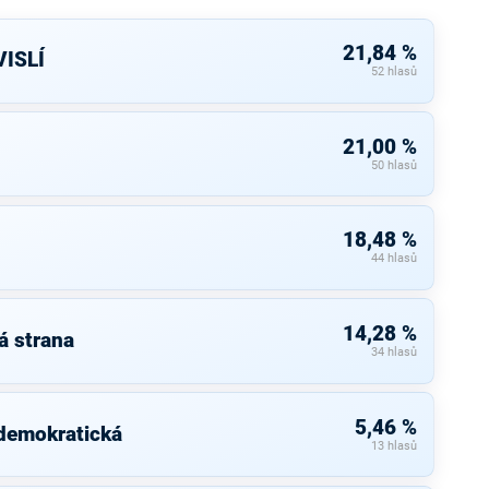
21,84 %
ISLÍ
52 hlasů
21,00 %
50 hlasů
18,48 %
44 hlasů
14,28 %
á strana
34 hlasů
5,46 %
 demokratická
13 hlasů