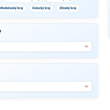
Středočeský kraj
Ústecký kraj
Zlínský kraj
?