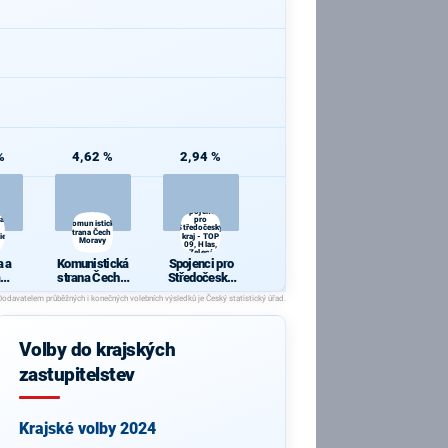
%
4,62 %
2,94 %
Spojenci
 a
pro
Komunistická
Středočeský
strana Čech a
ie
kraj - TOP
Moravy
09, Hlas,
Zelení
 a
Komunistická
Spojenci pro
strana Čech a
Středočeský
cie
Moravy
kraj - TOP 09,
Hlas, Zelení
Volby do krajských
zastupitelstev
Krajské volby 2024