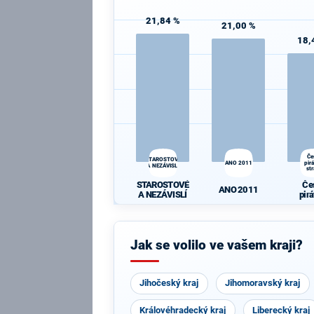
21,84 %
21,00 %
18,
Če
STAROSTOVÉ
ANO 2011
pir
A NEZÁVISLÍ
st
STAROSTOVÉ
Če
ANO 2011
A NEZÁVISLÍ
pir
st
Jak se volilo ve vašem kraji?
Jihočeský kraj
Jihomoravský kraj
Královéhradecký kraj
Liberecký kraj