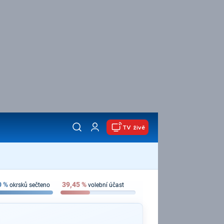
TV živě
0
%
39,45
%
okrsků sečteno
volební účast