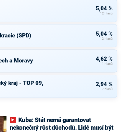
5,04 %
12 hlasů
5,04 %
kracie (SPD)
12 hlasů
4,62 %
ech a Moravy
11 hlasů
ký kraj - TOP 09,
2,94 %
7 hlasů
Kuba: Stát nemá garantovat
nekonečný růst důchodů. Lidé musí být