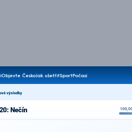
í
Objevte Česko
Jak ušetřit
Sport
Počasí
ové výsledky
20: Nečín
100,0