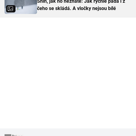
Sníh, jak ho neznáte: Jak rychle padá i z
čeho se skládá. A vločky nejsou bílé