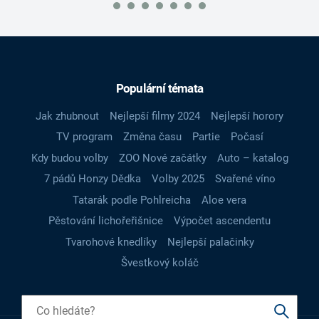
Populární témata
Jak zhubnout
Nejlepší filmy 2024
Nejlepší horory
TV program
Změna času
Partie
Počasí
Kdy budou volby
ZOO Nové začátky
Auto – katalog
7 pádů Honzy Dědka
Volby 2025
Svařené víno
Tatarák podle Pohlreicha
Aloe vera
Pěstování lichořeřišnice
Výpočet ascendentu
Tvarohové knedlíky
Nejlepší palačinky
Švestkový koláč