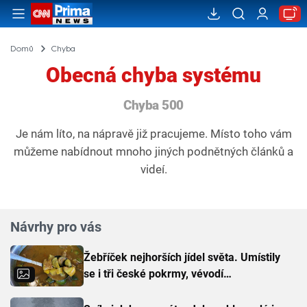
Domů
Chyba
Obecná chyba systému
Chyba 500
Je nám líto, na nápravě již pracujeme. Místo toho vám
můžeme nabídnout mnoho jiných podnětných článků a
videí.
Návrhy pro vás
Žebříček nejhorších jídel světa. Umístily
se i tři české pokrmy, vévodí
skandinávská kuchyně