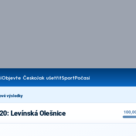
í
Objevte Česko
Jak ušetřit
Sport
Počasí
ové výsledky
20: Levínská Olešnice
100,0