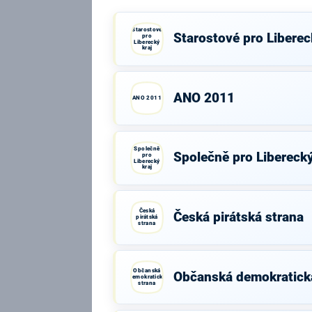
Starostové
Starostové pro Liberec
pro
Liberecký
kraj
ANO 2011
ANO 2011
Společně
Společně pro Liberecký
pro
Liberecký
kraj
Česká
Česká pirátská strana
pirátská
strana
Občanská
Občanská demokratick
demokratická
strana