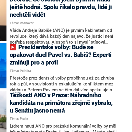
hlava státu Petr Pavel. Daleko za ním pak bookmakeři
zmiňují dva výrazné politiky ANO, tedy premiéra
ještě hodná. Spolu říkalo pravdu, lidé ji
Andreje Babiše a ministra průmyslu Karla Havlíčka.
nechtěli vidět
Oblíbeným tipem samotných sázkařů je poslanec za
Téma: Rozhovor
Motoristy Filip Turek. Politolog Jan Kubáček nicméně
o případné kandidatuře kohokoliv ze zmíněné trojice
Vláda Andreje Babiše (ANO) je prvním kabinetem od
značně pochybuje. Podle něj současná koalice dosud
revoluce, který dává každý den najevo, že justici není
nemá osobu, která by Pavlovi mohla konkurovat.
potřeba respektovat. Alespoň to si myslí stínová
Prezidentské volby: Bude se
ministryně spravedlnosti ODS Eva Decroix. V
rozhovoru pro CNN Prima NEWS si nebrala servítky
opakovat duel Pavel vs. Babiš? Experti
ohledně politického výkonu svého nástupce Jeronýma
zmiňují pro a proti
Tejce (za ANO) či vládní zmocněnkyně pro lidská
Téma: Politika
práva Taťány Malé (ANO). Označením „svoloč“ na
adresu vlády prý byla ještě hodná. Decroix se také
Přestože prezidentské volby proběhnou až za zhruba
vrátila k volební porážce koalice Spolu či promluvila o
rok a půl, v souvislosti s eskalujícím konfliktem mezi
hnutí Naše Česko Martina Kuby.
vládou a Petrem Pavlem se čím dál více spekuluje o
Těžkosti ANO v Praze: Náhradního
tom, koho by do bitvy o Hrad mohla vyslat současná
koalice. Někteří političtí komentátoři znovu vytahují
kandidáta na primátora zřejmě vybralo,
jméno premiéra Andreje Babiše (ANO). Jak moc je
u Senátu jasno nemá
pravděpodobné, že se v prezidentských volbách 2028
Téma: Praha
bude znovu opakovat souboj z roku 2023?
Lídrem hnutí ANO pro pražské komunální volby by měl
být místostarosta Prahy 4 Jan Hušbauer. „V tuto chvíli