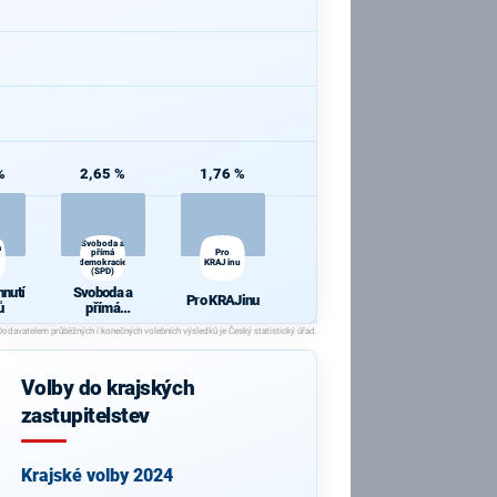
%
2,65 %
1,76 %
Svoboda a
a
přímá
Pro
demokracie
KRAJinu
(SPD)
hnutí
Svoboda a
Pro KRAJinu
ů
přímá
demokracie
(SPD)
Volby do krajských
zastupitelstev
Krajské volby 2024