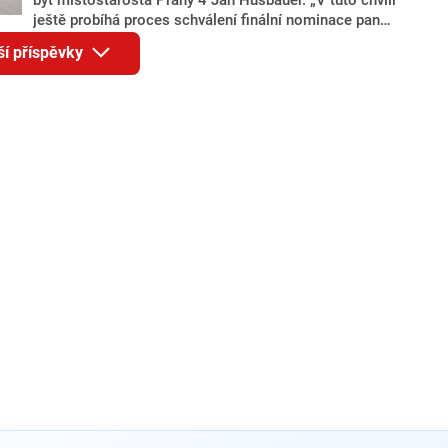
ještě probíhá proces schválení finální nominace pana
Jana Hušbauera Výborem hnutí ANO,“ uvedl pro
ší příspěvky
redakci místopředseda pražského ANO Martin
Benkovič. O Hušbauerovi se spekulovalo jako o
náhradníkovi v čele pražské kandidátky poté, co
rezignoval po sérii nejasností v majetkových
přiznáních a pořizování bytů Ondřej Prokop. Zároveň
ale stále není jasné, kdo bude za ANO kandidovat ve
dvou ze tří pražských obvodů do horní komory
parlamentu. ANO má v Praze dlouhodobě horší
výsledky než ve zbytku republiky.