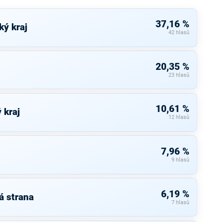
37,16 %
ký kraj
42 hlasů
20,35 %
23 hlasů
10,61 %
 kraj
12 hlasů
7,96 %
9 hlasů
6,19 %
á strana
7 hlasů