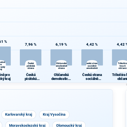
61 %
7,96 %
6,19 %
4,42 %
4,42 
lečně
Česká
Občanská
Česká strana
Trikolór
ro
pirátská
demokratická
sociálně
hnutí
recký
strana
strana
demokratická
občanů
raj
čně pro
Česká
Občanská
Česká strana
Trikolóra 
cký kraj
pirátská
demokratická
sociálně
občan
strana
strana
demokratická
Karlovarský kraj
Kraj Vysočina
Moravskoslezský kraj
Olomoucký kraj