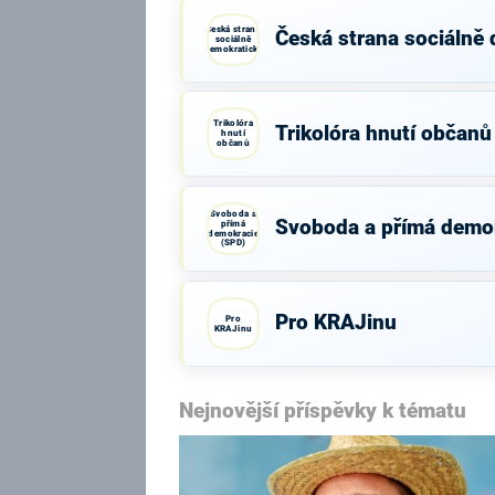
Česká strana
Česká strana sociálně
sociálně
demokratická
Trikolóra
Trikolóra hnutí občanů
hnutí
občanů
Svoboda a
Svoboda a přímá demo
přímá
demokracie
(SPD)
Pro KRAJinu
Pro
KRAJinu
Nejnovější příspěvky k tématu