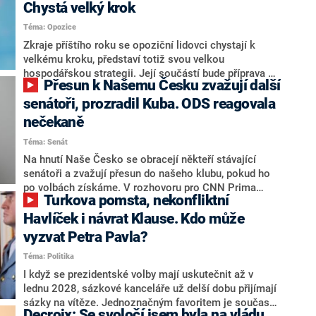
Chystá velký krok
Téma: Opozice
Zkraje příštího roku se opoziční lidovci chystají k
velkému kroku, představí totiž svou velkou
hospodářskou strategii. Její součástí bude příprava na
Přesun k Našemu Česku zvažují další
stárnutí populace, řekl ve středu na setkání s novináři
nový předseda lidovců Jan Grolich. Ten zároveň v
senátoři, prozradil Kuba. ODS reagovala
senátních volbách kandiduje ve Vyškově. Popsal i
nečekaně
aktivitu opozice, o níž vládní strany nebo političtí
Téma: Senát
komentátoři mluví jako o slabé a v defenzivě. „Je to
úmorná práce upozorňovat na chyby vlády. Ministři s
Na hnutí Naše Česko se obracejí někteří stávající
námi navíc nechodí do debat. Chceme ale ukazovat
senátoři a zvažují přesun do našeho klubu, pokud ho
svoje témata,“ odpověděl Grolich na dotaz CNN Prima
po volbách získáme. V rozhovoru pro CNN Prima
Turkova pomsta, nekonfliktní
NEWS.
NEWS to řekl zakladatel hnutí a jihočeský hejtman
Martin Kuba. Konkrétní nebyl, ale získat by takto mohl
Havlíček i návrat Klause. Kdo může
například senátora Zdeňka Hrabu, který je dnes
vyzvat Petra Pavla?
součástí klubu ODS a TOP 09. Hraba to na dotaz
Téma: Politika
redakce nevyloučil. Předseda klubu senátorů ODS
Zdeněk Nytra redakci řekl, že počítá s odchodem
I když se prezidentské volby mají uskutečnit až v
některých senátorů z klubu a že Naše Česko není
lednu 2028, sázkové kanceláře už delší dobu přijímají
nepřítel, ale soupeř.
sázky na vítěze. Jednoznačným favoritem je současná
Decroix: Se svoločí jsem byla na vládu