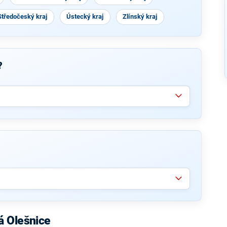
Středočeský kraj
Ústecký kraj
Zlínský kraj
?
á Olešnice