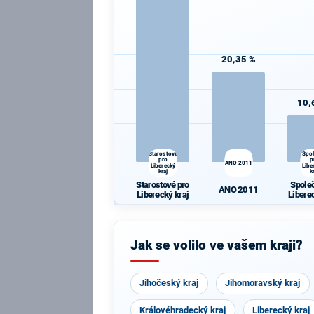
20,35 %
10,
Starostové
Spo
pro
p
ANO 2011
Liberecký
Libe
kraj
k
Starostové pro
Spole
ANO 2011
Liberecký kraj
Libere
Jak se volilo ve vašem kraji?
Jihočeský kraj
Jihomoravský kraj
Královéhradecký kraj
Liberecký kraj