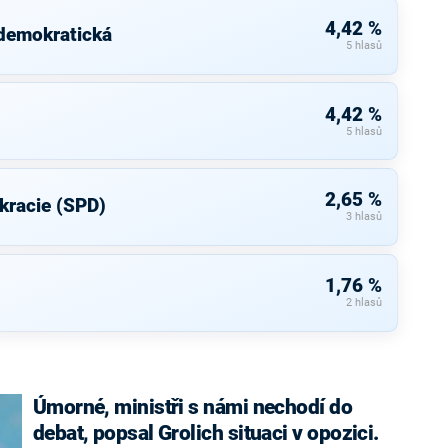
4,42 %
 demokratická
5 hlasů
4,42 %
5 hlasů
2,65 %
kracie (SPD)
3 hlasů
1,76 %
2 hlasů
Úmorné, ministři s námi nechodí do
debat, popsal Grolich situaci v opozici.