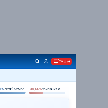
TV živě
0
%
38,44
%
okrsků sečteno
volební účast