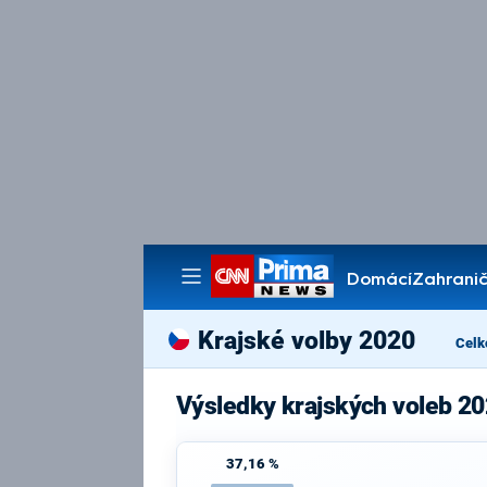
Domácí
Zahranič
Pořady
Krajské volby 2020
Celk
Výsledky krajských voleb 20
37,16 %