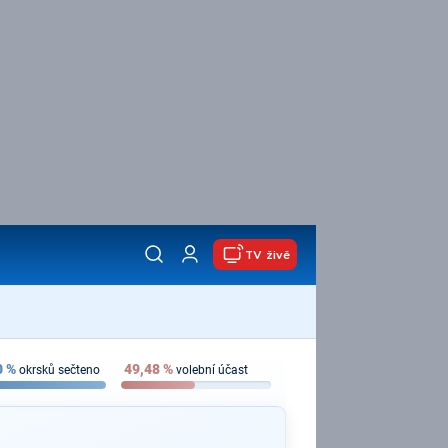
TV živě
0
%
49,48
%
okrsků sečteno
volební účast