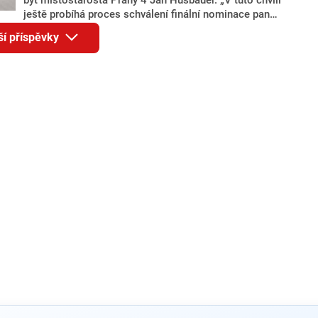
ještě probíhá proces schválení finální nominace pana
Jana Hušbauera Výborem hnutí ANO,“ uvedl pro
ší příspěvky
redakci místopředseda pražského ANO Martin
Benkovič. O Hušbauerovi se spekulovalo jako o
náhradníkovi v čele pražské kandidátky poté, co
rezignoval po sérii nejasností v majetkových
přiznáních a pořizování bytů Ondřej Prokop. Zároveň
ale stále není jasné, kdo bude za ANO kandidovat ve
dvou ze tří pražských obvodů do horní komory
parlamentu. ANO má v Praze dlouhodobě horší
výsledky než ve zbytku republiky.