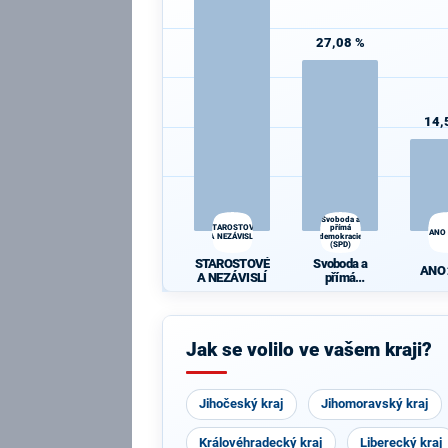
27,08 %
14,
Svoboda a
STAROSTOVÉ
přímá
ANO
A NEZÁVISLÍ
demokracie
(SPD)
STAROSTOVÉ
Svoboda a
ANO
A NEZÁVISLÍ
přímá
demokracie
(SPD)
Jak se volilo ve vašem kraji?
Jihočeský kraj
Jihomoravský kraj
Královéhradecký kraj
Liberecký kraj