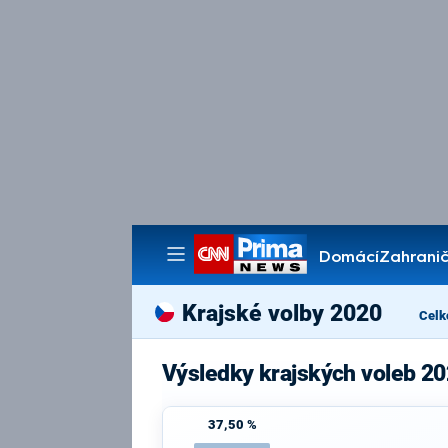
Domácí
Zahranič
Pořady
Krajské volby 2020
Celk
Výsledky krajských voleb 20
37,50 %