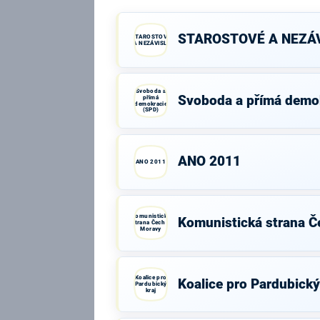
STAROSTOVÉ A NEZÁV
STAROSTOVÉ
A NEZÁVISLÍ
Svoboda a
Svoboda a přímá demo
přímá
demokracie
(SPD)
ANO 2011
ANO 2011
Komunistická
Komunistická strana Č
strana Čech a
Moravy
Koalice pro
Koalice pro Pardubický
Pardubický
kraj