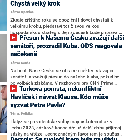
Chystá velký krok
Téma: Opozice
Zkraje příštího roku se opoziční lidovci chystají k
velkému kroku, představí totiž svou velkou
hospodářskou strategii. Její součástí bude příprava na
Přesun k Našemu Česku zvažují další
stárnutí populace, řekl ve středu na setkání s novináři
nový předseda lidovců Jan Grolich. Ten zároveň v
senátoři, prozradil Kuba. ODS reagovala
senátních volbách kandiduje ve Vyškově. Popsal i
nečekaně
aktivitu opozice, o níž vládní strany nebo političtí
Téma: Senát
komentátoři mluví jako o slabé a v defenzivě. „Je to
úmorná práce upozorňovat na chyby vlády. Ministři s
Na hnutí Naše Česko se obracejí někteří stávající
námi navíc nechodí do debat. Chceme ale ukazovat
senátoři a zvažují přesun do našeho klubu, pokud ho
svoje témata,“ odpověděl Grolich na dotaz CNN Prima
po volbách získáme. V rozhovoru pro CNN Prima
Turkova pomsta, nekonfliktní
NEWS.
NEWS to řekl zakladatel hnutí a jihočeský hejtman
Martin Kuba. Konkrétní nebyl, ale získat by takto mohl
Havlíček i návrat Klause. Kdo může
například senátora Zdeňka Hrabu, který je dnes
vyzvat Petra Pavla?
součástí klubu ODS a TOP 09. Hraba to na dotaz
Téma: Politika
redakce nevyloučil. Předseda klubu senátorů ODS
Zdeněk Nytra redakci řekl, že počítá s odchodem
I když se prezidentské volby mají uskutečnit až v
některých senátorů z klubu a že Naše Česko není
lednu 2028, sázkové kanceláře už delší dobu přijímají
nepřítel, ale soupeř.
sázky na vítěze. Jednoznačným favoritem je současná
Decroix: Se svoločí jsem byla na vládu