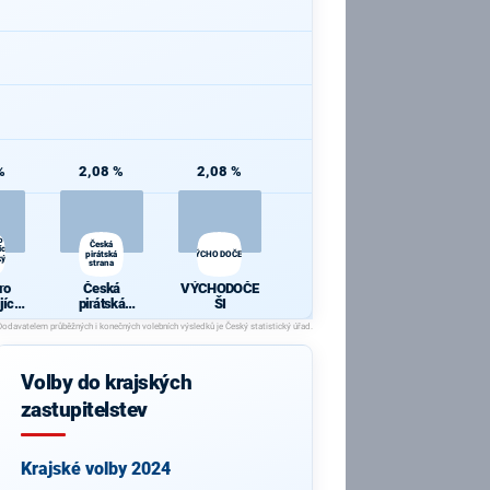
%
2,08 %
2,08 %
o
Česká
cí
pirátská
VÝCHODOČEŠI
ký
strana
ro
Česká
VÝCHODOČE
jící
pirátská
ŠI
cký
strana
Volby do krajských
zastupitelstev
Krajské volby 2024