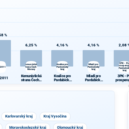
58 %
6,25 %
4,16 %
4,16 %
2,08 
3PK - Pr
Komunistická
Koalice pro
Mladí pro
prosperují
 2011
strana Čech a
Pardubický
Pardubický
Pardubic
Moravy
kraj
kraj
kraj
Komunistická
Koalice pro
Mladí pro
3PK - P
 2011
strana Čech a
Pardubický
Pardubický
prosperu
Moravy
kraj
kraj
Pardubi
kraj
Karlovarský kraj
Kraj Vysočina
Moravskoslezský kraj
Olomoucký kraj