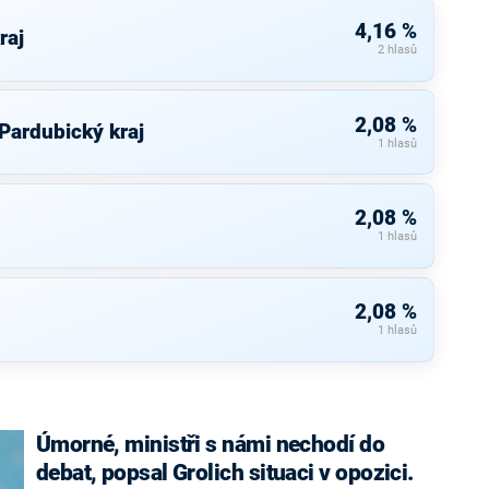
4,16 %
raj
2 hlasů
2,08 %
 Pardubický kraj
1 hlasů
2,08 %
1 hlasů
2,08 %
1 hlasů
Úmorné, ministři s námi nechodí do
debat, popsal Grolich situaci v opozici.