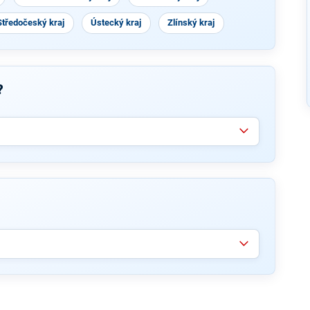
Středočeský kraj
Ústecký kraj
Zlínský kraj
?