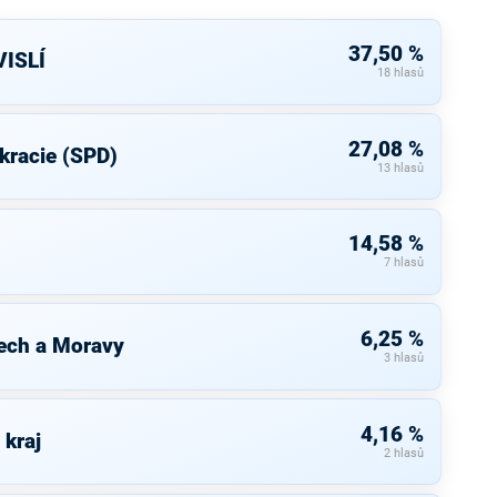
37,50 %
ISLÍ
18 hlasů
27,08 %
kracie (SPD)
13 hlasů
14,58 %
7 hlasů
6,25 %
ech a Moravy
3 hlasů
4,16 %
 kraj
2 hlasů