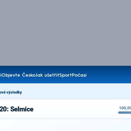
í
Objevte Česko
Jak ušetřit
Sport
Počasí
ové výsledky
20: Selmice
100,0