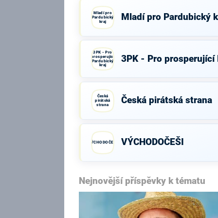
Mladí pro
Mladí pro Pardubický k
Pardubický
kraj
3PK - Pro
3PK - Pro prosperující
prosperující
Pardubický
kraj
Česká
Česká pirátská strana
pirátská
strana
VÝCHODOČEŠI
VÝCHODOČEŠI
Nejnovější příspěvky k tématu