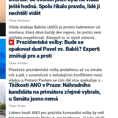
hlava státu Petr Pavel. Daleko za ním pak bookmakeři
zmiňují dva výrazné politiky ANO, tedy premiéra
ještě hodná. Spolu říkalo pravdu, lidé ji
Andreje Babiše a ministra průmyslu Karla Havlíčka.
nechtěli vidět
Oblíbeným tipem samotných sázkařů je poslanec za
Téma: Rozhovor
Motoristy Filip Turek. Politolog Jan Kubáček nicméně
o případné kandidatuře kohokoliv ze zmíněné trojice
Vláda Andreje Babiše (ANO) je prvním kabinetem od
značně pochybuje. Podle něj současná koalice dosud
revoluce, který dává každý den najevo, že justici není
nemá osobu, která by Pavlovi mohla konkurovat.
potřeba respektovat. Alespoň to si myslí stínová
Prezidentské volby: Bude se
ministryně spravedlnosti ODS Eva Decroix. V
rozhovoru pro CNN Prima NEWS si nebrala servítky
opakovat duel Pavel vs. Babiš? Experti
ohledně politického výkonu svého nástupce Jeronýma
zmiňují pro a proti
Tejce (za ANO) či vládní zmocněnkyně pro lidská
Téma: Politika
práva Taťány Malé (ANO). Označením „svoloč“ na
adresu vlády prý byla ještě hodná. Decroix se také
Přestože prezidentské volby proběhnou až za zhruba
vrátila k volební porážce koalice Spolu či promluvila o
rok a půl, v souvislosti s eskalujícím konfliktem mezi
hnutí Naše Česko Martina Kuby.
vládou a Petrem Pavlem se čím dál více spekuluje o
Těžkosti ANO v Praze: Náhradního
tom, koho by do bitvy o Hrad mohla vyslat současná
koalice. Někteří političtí komentátoři znovu vytahují
kandidáta na primátora zřejmě vybralo,
jméno premiéra Andreje Babiše (ANO). Jak moc je
u Senátu jasno nemá
pravděpodobné, že se v prezidentských volbách 2028
Téma: Praha
bude znovu opakovat souboj z roku 2023?
Lídrem hnutí ANO pro pražské komunální volby by měl
být místostarosta Prahy 4 Jan Hušbauer. „V tuto chvíli