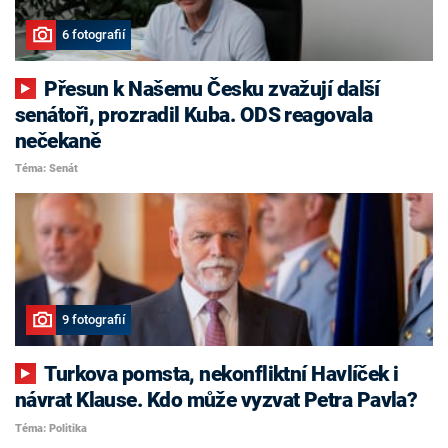
6 fotografií
Přesun k Našemu Česku zvažují další
senátoři, prozradil Kuba. ODS reagovala
nečekaně
Téma: Senát
9 fotografií
Turkova pomsta, nekonfliktní Havlíček i
návrat Klause. Kdo může vyzvat Petra Pavla?
Téma: Politika