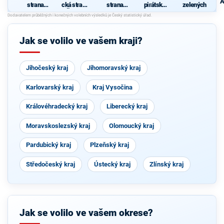
A
strana
cká strana
strana
pirátská
zelených
sociální
Čech a
sociálně
strana
spravedln
Moravy
demokrati
osti
cká
Jak se volilo ve vašem kraji?
Jihočeský kraj
Jihomoravský kraj
Karlovarský kraj
Kraj Vysočina
Královéhradecký kraj
Liberecký kraj
Moravskoslezský kraj
Olomoucký kraj
Pardubický kraj
Plzeňský kraj
Středočeský kraj
Ústecký kraj
Zlínský kraj
Jak se volilo ve vašem okrese?