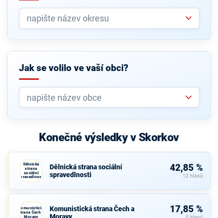
Jak se volilo ve vaší obci?
Konečné výsledky v Skorkov
Dělnická
42,85 %
Dělnická strana sociální
strana
sociální
spravedlnosti
12 hlasů
spravedlnosti
17,85 %
Komunistická strana Čech a
Komunistická
strana Čech a
Moravy
Moravy
5 hlasů