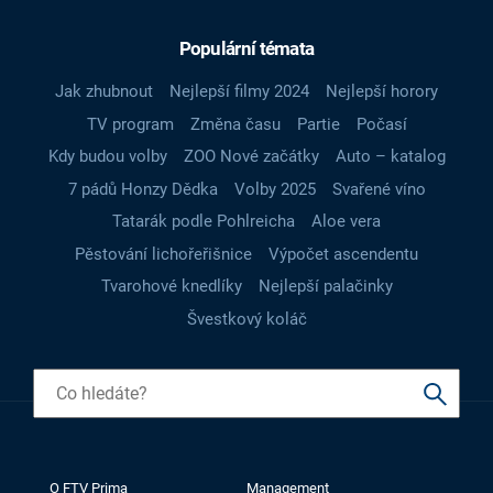
Populární témata
Jak zhubnout
Nejlepší filmy 2024
Nejlepší horory
TV program
Změna času
Partie
Počasí
Kdy budou volby
ZOO Nové začátky
Auto – katalog
7 pádů Honzy Dědka
Volby 2025
Svařené víno
Tatarák podle Pohlreicha
Aloe vera
Pěstování lichořeřišnice
Výpočet ascendentu
Tvarohové knedlíky
Nejlepší palačinky
Švestkový koláč
O FTV Prima
Management