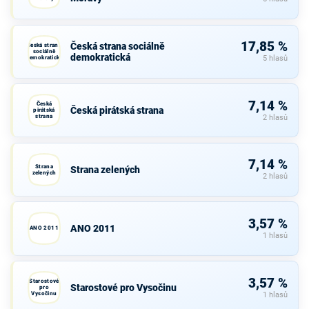
17,85 %
Česká strana sociálně
Česká strana
sociálně
demokratická
demokratická
5 hlasů
7,14 %
Česká
Česká pirátská strana
pirátská
strana
2 hlasů
7,14 %
Strana
Strana zelených
zelených
2 hlasů
3,57 %
ANO 2011
ANO 2011
1 hlasů
3,57 %
Starostové
Starostové pro Vysočinu
pro
Vysočinu
1 hlasů