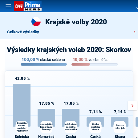
Krajské volby 2020
Celkové výsledky
Výsledky krajských voleb 2020: Skorkov
100,00
%
40,00
%
okrsků sečteno
volební účast
42,85 %
17,85 %
17,85 %
7,14 %
7,14 %
Dělnická
Komunistická
Česká
Česká strana
strana
Strana
strana Čech a
sociálně
pirátská
sociální
zelených
Moravy
demokratická
strana
spravedlnosti
Dělnická
Komunisti
Česká
Česká
Strana