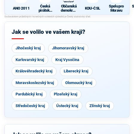
Starostové a
osobnosti
Česká
Občanská
Spolu pro
S
pro Moravu
ANO 2011
KDU-ČSL
pirátská
demokrati
Moravu
strana
cká strana
d
s podporou
Svobodný
ch a hnutí
Jak se volilo ve vašem kraji?
Starostové
a
osobnosti
pro
Jihočeský kraj
Jihomoravský kraj
Moravu
Karlovarský kraj
Kraj Vysočina
Královéhradecký kraj
Liberecký kraj
Moravskoslezský kraj
Olomoucký kraj
Pardubický kraj
Plzeňský kraj
Středočeský kraj
Ústecký kraj
Zlínský kraj