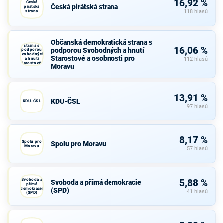
16,92 %
Česká
Česká pirátská strana
pirátská
strana
118 hlasů
Občanská
Občanská demokratická strana s
demokratická
strana s
16,06 %
podporou Svobodných a hnutí
podporou
Svobodných
Starostové a osobnosti pro
a hnutí
112 hlasů
Starostové a
Moravu
osobnosti
pro Moravu
13,91 %
KDU-ČSL
KDU-ČSL
97 hlasů
8,17 %
Spolu pro
Spolu pro Moravu
Moravu
57 hlasů
Svoboda a
5,88 %
Svoboda a přímá demokracie
přímá
demokracie
(SPD)
41 hlasů
(SPD)