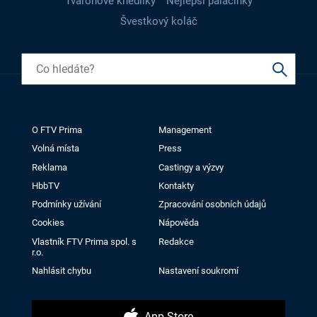
Tvarohové knedlíky
Nejlepší palačinky
Švestkový koláč
O FTV Prima
Management
Volná místa
Press
Reklama
Castingy a výzvy
HbbTV
Kontakty
Podmínky užívání
Zpracování osobních údajů
Cookies
Nápověda
Vlastník FTV Prima spol. s
Redakce
r.o.
Nahlásit chybu
Nastavení soukromí
App Store