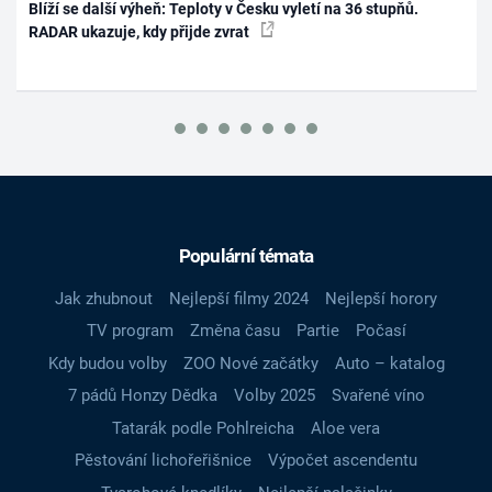
Blíží se další výheň: Teploty v Česku vyletí na 36 stupňů.
RADAR ukazuje, kdy přijde zvrat
Populární témata
Jak zhubnout
Nejlepší filmy 2024
Nejlepší horory
TV program
Změna času
Partie
Počasí
Kdy budou volby
ZOO Nové začátky
Auto – katalog
7 pádů Honzy Dědka
Volby 2025
Svařené víno
Tatarák podle Pohlreicha
Aloe vera
Pěstování lichořeřišnice
Výpočet ascendentu