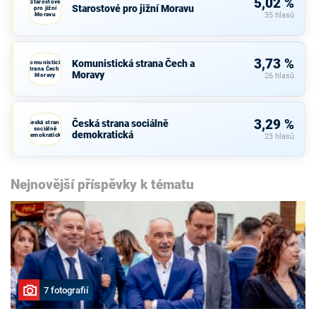
5,02 %
Starostové
Starostové pro jižní Moravu
pro jižní
Moravu
35 hlasů
3,73 %
Komunistická strana Čech a
Komunistická
strana Čech a
Moravy
Moravy
26 hlasů
3,29 %
Česká strana sociálně
Česká strana
sociálně
demokratická
demokratická
23 hlasů
Nejnovější příspěvky k tématu
7 fotografií