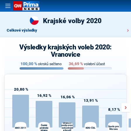
Krajské volby 2020
Celkové výsledky
Výsledky krajských voleb 2020:
Vranovice
100,00
%
36,69
%
okrsků sečteno
volební účast
20,80 %
16,92 %
16,06 %
13,91 %
8,17 %
Občanská
demokratická
strana s
Česká
podporou
Spolu pro
ANO 2011
pirátská
Svobodných
KDU-ČSL
Moravu
strana
a hnutí