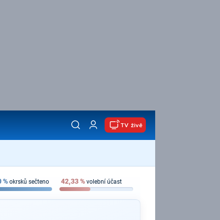
TV živě
0
%
42,33
%
okrsků sečteno
volební účast