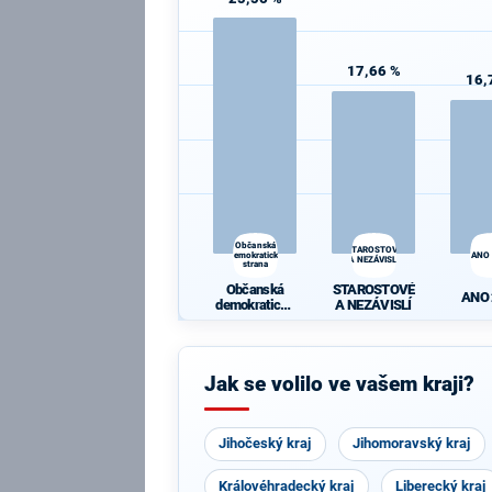
17,66 %
16,
Občanská
STAROSTOVÉ
demokratická
ANO
A NEZÁVISLÍ
strana
Občanská
STAROSTOVÉ
ANO
demokratická
A NEZÁVISLÍ
strana
Jak se volilo ve vašem kraji?
Jihočeský kraj
Jihomoravský kraj
Královéhradecký kraj
Liberecký kraj