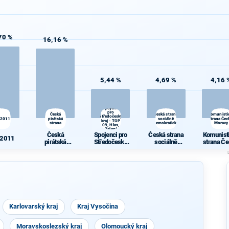
70 %
16,16 %
5,44 %
4,69 %
4,16 
Spojenci
pro
Česká
Česká strana
Komunisti
Středočeský
 2011
pirátská
sociálně
strana Čec
kraj - TOP
strana
demokratická
Moravy
09, Hlas,
Zelení
Česká
Spojenci pro
Česká strana
Komunist
 2011
pirátská
Středočeský
sociálně
strana Če
strana
kraj - TOP 09,
demokratická
Morav
Hlas, Zelení
Karlovarský kraj
Kraj Vysočina
Moravskoslezský kraj
Olomoucký kraj