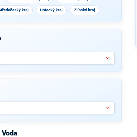
Středočeský kraj
Ústecký kraj
Zlínský kraj
?
a Voda