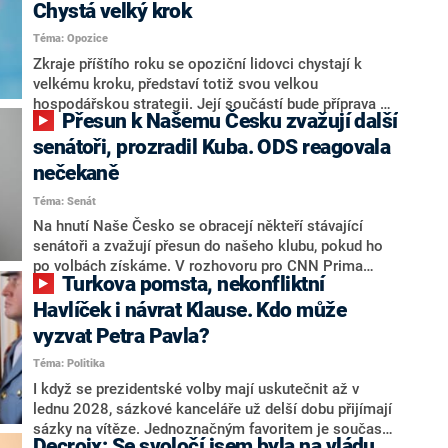
Chystá velký krok
Téma: Opozice
Zkraje příštího roku se opoziční lidovci chystají k
velkému kroku, představí totiž svou velkou
hospodářskou strategii. Její součástí bude příprava na
Přesun k Našemu Česku zvažují další
stárnutí populace, řekl ve středu na setkání s novináři
nový předseda lidovců Jan Grolich. Ten zároveň v
senátoři, prozradil Kuba. ODS reagovala
senátních volbách kandiduje ve Vyškově. Popsal i
nečekaně
aktivitu opozice, o níž vládní strany nebo političtí
Téma: Senát
komentátoři mluví jako o slabé a v defenzivě. „Je to
úmorná práce upozorňovat na chyby vlády. Ministři s
Na hnutí Naše Česko se obracejí někteří stávající
námi navíc nechodí do debat. Chceme ale ukazovat
senátoři a zvažují přesun do našeho klubu, pokud ho
svoje témata,“ odpověděl Grolich na dotaz CNN Prima
po volbách získáme. V rozhovoru pro CNN Prima
Turkova pomsta, nekonfliktní
NEWS.
NEWS to řekl zakladatel hnutí a jihočeský hejtman
Martin Kuba. Konkrétní nebyl, ale získat by takto mohl
Havlíček i návrat Klause. Kdo může
například senátora Zdeňka Hrabu, který je dnes
vyzvat Petra Pavla?
součástí klubu ODS a TOP 09. Hraba to na dotaz
Téma: Politika
redakce nevyloučil. Předseda klubu senátorů ODS
Zdeněk Nytra redakci řekl, že počítá s odchodem
I když se prezidentské volby mají uskutečnit až v
některých senátorů z klubu a že Naše Česko není
lednu 2028, sázkové kanceláře už delší dobu přijímají
nepřítel, ale soupeř.
sázky na vítěze. Jednoznačným favoritem je současná
Decroix: Se svoločí jsem byla na vládu