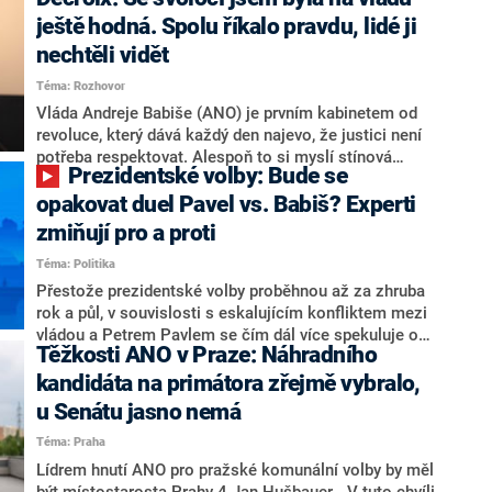
hlava státu Petr Pavel. Daleko za ním pak bookmakeři
zmiňují dva výrazné politiky ANO, tedy premiéra
ještě hodná. Spolu říkalo pravdu, lidé ji
Andreje Babiše a ministra průmyslu Karla Havlíčka.
nechtěli vidět
Oblíbeným tipem samotných sázkařů je poslanec za
Téma: Rozhovor
Motoristy Filip Turek. Politolog Jan Kubáček nicméně
o případné kandidatuře kohokoliv ze zmíněné trojice
Vláda Andreje Babiše (ANO) je prvním kabinetem od
značně pochybuje. Podle něj současná koalice dosud
revoluce, který dává každý den najevo, že justici není
nemá osobu, která by Pavlovi mohla konkurovat.
potřeba respektovat. Alespoň to si myslí stínová
Prezidentské volby: Bude se
ministryně spravedlnosti ODS Eva Decroix. V
rozhovoru pro CNN Prima NEWS si nebrala servítky
opakovat duel Pavel vs. Babiš? Experti
ohledně politického výkonu svého nástupce Jeronýma
zmiňují pro a proti
Tejce (za ANO) či vládní zmocněnkyně pro lidská
Téma: Politika
práva Taťány Malé (ANO). Označením „svoloč“ na
adresu vlády prý byla ještě hodná. Decroix se také
Přestože prezidentské volby proběhnou až za zhruba
vrátila k volební porážce koalice Spolu či promluvila o
rok a půl, v souvislosti s eskalujícím konfliktem mezi
hnutí Naše Česko Martina Kuby.
vládou a Petrem Pavlem se čím dál více spekuluje o
Těžkosti ANO v Praze: Náhradního
tom, koho by do bitvy o Hrad mohla vyslat současná
koalice. Někteří političtí komentátoři znovu vytahují
kandidáta na primátora zřejmě vybralo,
jméno premiéra Andreje Babiše (ANO). Jak moc je
u Senátu jasno nemá
pravděpodobné, že se v prezidentských volbách 2028
Téma: Praha
bude znovu opakovat souboj z roku 2023?
Lídrem hnutí ANO pro pražské komunální volby by měl
být místostarosta Prahy 4 Jan Hušbauer. „V tuto chvíli