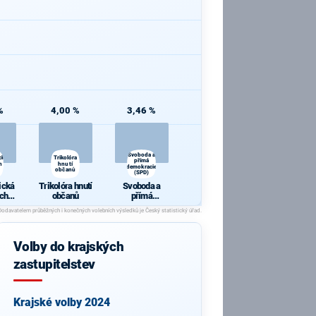
%
4,00 %
3,46 %
Svoboda a
cká
Trikolóra
přímá
h a
hnutí
demokracie
občanů
(SPD)
ická
Trikolóra hnutí
Svoboda a
ch a
občanů
přímá
y
demokracie
(SPD)
Volby do krajských
zastupitelstev
Krajské volby 2024