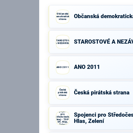
Občanská
Občanská demokratick
demokratická
strana
STAROSTOVÉ A NEZÁV
STAROSTOVÉ
A NEZÁVISLÍ
ANO 2011
ANO 2011
Česká
Česká pirátská strana
pirátská
strana
Spojenci
Spojenci pro Středočes
pro
Středočeský
kraj - TOP
Hlas, Zelení
09, Hlas,
Zelení