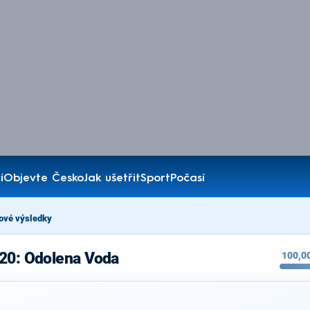
í
Objevte Česko
Jak ušetřit
Sport
Počasí
ové výsledky
020: Odolena Voda
100,0