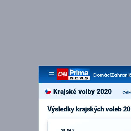
Domácí
Zahranič
Pořady
Krajské volby 2020
Celk
Výsledky krajských voleb 2
25,56 %