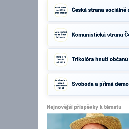
Česká strana
Česká strana sociálně
sociálně
demokratická
Komunistická
Komunistická strana Č
strana Čech a
Moravy
Trikolóra
Trikolóra hnutí občanů
hnutí
občanů
Svoboda a
Svoboda a přímá demo
přímá
demokracie
(SPD)
Nejnovější příspěvky k tématu