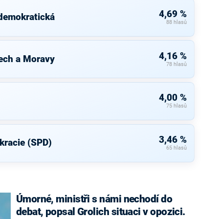
4,69 %
 demokratická
88 hlasů
4,16 %
ech a Moravy
78 hlasů
4,00 %
75 hlasů
3,46 %
kracie (SPD)
65 hlasů
Úmorné, ministři s námi nechodí do
debat, popsal Grolich situaci v opozici.