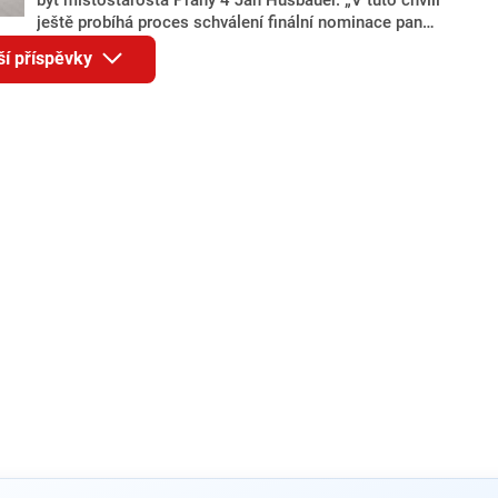
ještě probíhá proces schválení finální nominace pana
Jana Hušbauera Výborem hnutí ANO,“ uvedl pro
ší příspěvky
redakci místopředseda pražského ANO Martin
Benkovič. O Hušbauerovi se spekulovalo jako o
náhradníkovi v čele pražské kandidátky poté, co
rezignoval po sérii nejasností v majetkových
přiznáních a pořizování bytů Ondřej Prokop. Zároveň
ale stále není jasné, kdo bude za ANO kandidovat ve
dvou ze tří pražských obvodů do horní komory
parlamentu. ANO má v Praze dlouhodobě horší
výsledky než ve zbytku republiky.