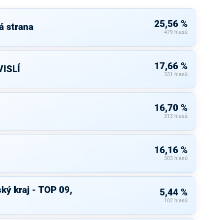
25,56 %
á strana
479 hlasů
17,66 %
ISLÍ
331 hlasů
16,70 %
313 hlasů
16,16 %
303 hlasů
ký kraj - TOP 09,
5,44 %
102 hlasů