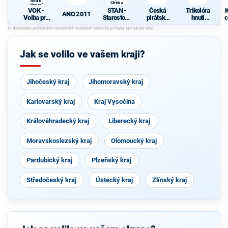
hnutí
Cheb a
Karlovaráci
TOP 09
VOK -
STAN -
Česká
Trikolóra
K
ANO 2011
Volba pro
Starostové
pirátská
hnutí
c
kraj s
a nezávislí
strana
občanů
podporou
společně s
hnutí
KOA, VPM
Karlovarác
Cheb a
Jak se volilo ve vašem kraji?
i
TOP 09
Jihočeský kraj
Jihomoravský kraj
Karlovarský kraj
Kraj Vysočina
Královéhradecký kraj
Liberecký kraj
Moravskoslezský kraj
Olomoucký kraj
Pardubický kraj
Plzeňský kraj
Středočeský kraj
Ústecký kraj
Zlínský kraj