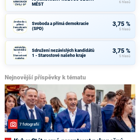
HARMONICKÝ
6 hlasů
MĚST
ROZVOJ OBCÍ
A MĚST
Svoboda a
3,75 %
Svoboda a přímá demokracie
přímá
demokracie
(SPD)
5 hlasů
(SPD)
Sdružení
nezávislých
3,75 %
Sdružení nezávislých kandidátů
kandidátů
1 -
1 - Starostové našeho kraje
Starostové
5 hlasů
našeho
kraje
Nejnovější příspěvky k tématu
7 fotografií