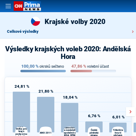
Krajské volby 2020
Celkové výsledky
Výsledky krajských voleb 2020: Andělská
Hora
100,00
%
47,86
%
okrsků sečteno
volební účast
24,81 %
21,80 %
18,04 %
6,76 %
6,01 %
STAN -
VOK -
Starostové
Volba pro
Česká
K
a nezávislí
Trikolóra
kraj s
ANO 2011
společně s
pirátská
hnutí
s
podporou
KOA, VPM
strana
občanů