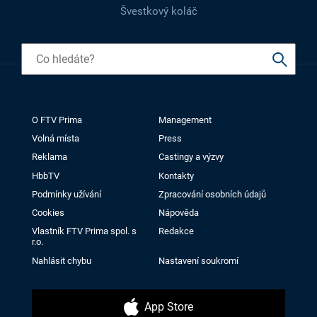
Švestkový koláč
O FTV Prima
Management
Volná místa
Press
Reklama
Castingy a výzvy
HbbTV
Kontakty
Podmínky užívání
Zpracování osobních údajů
Cookies
Nápověda
Vlastník FTV Prima spol. s
Redakce
r.o.
Nahlásit chybu
Nastavení soukromí
App Store