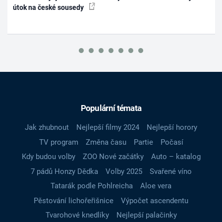
útok na české sousedy
Populární témata
Jak zhubnout
Nejlepší filmy 2024
Nejlepší horory
TV program
Změna času
Partie
Počasí
Kdy budou volby
ZOO Nové začátky
Auto – katalog
7 pádů Honzy Dědka
Volby 2025
Svařené víno
Tatarák podle Pohlreicha
Aloe vera
Pěstování lichořeřišnice
Výpočet ascendentu
Tvarohové knedlíky
Nejlepší palačinky