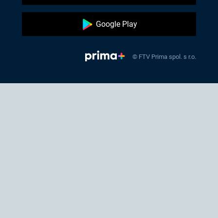
Google Play
© FTV Prima spol. s r.o.