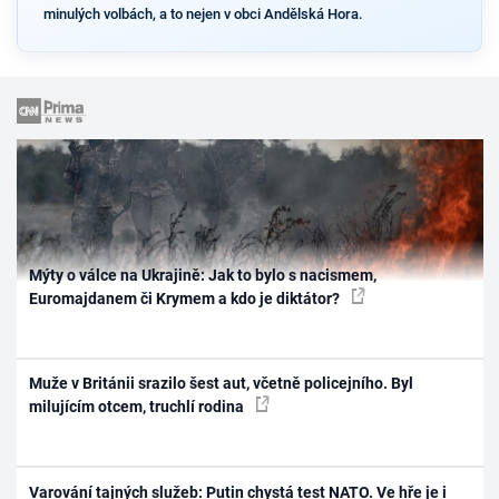
minulých volbách, a to nejen v obci Andělská Hora.
Mýty o válce na Ukrajině: Jak to bylo s nacismem,
Euromajdanem či Krymem a kdo je diktátor?
Muže v Británii srazilo šest aut, včetně policejního. Byl
milujícím otcem, truchlí rodina
Varování tajných služeb: Putin chystá test NATO. Ve hře je i