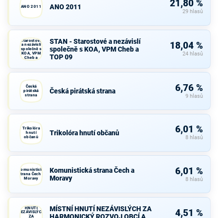
21,80 %
ANO 2011
ANO 2011
29 hlasů
STAN -
STAN - Starostové a nezávislí
Starostové
18,04 %
a nezávislí
společně s KOA, VPM Cheb a
společně s
KOA, VPM
24 hlasů
TOP 09
Cheb a
TOP 09
6,76 %
Česká
Česká pirátská strana
pirátská
strana
9 hlasů
6,01 %
Trikolóra
Trikolóra hnutí občanů
hnutí
občanů
8 hlasů
6,01 %
Komunistická strana Čech a
Komunistická
strana Čech a
Moravy
Moravy
8 hlasů
MÍSTNÍ
MÍSTNÍ HNUTÍ NEZÁVISLÝCH ZA
HNUTÍ
4,51 %
NEZÁVISLÝCH
HARMONICKÝ ROZVOJ OBCÍ A
ZA