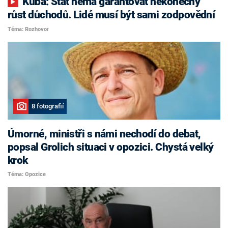
Kuba: Stát nemá garantovat nekonečný
růst důchodů. Lidé musí být sami zodpovědní
Téma: Rozhovor
8 fotografií
Úmorné, ministři s námi nechodí do debat,
popsal Grolich situaci v opozici. Chystá velký
krok
Téma: Opozice