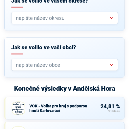
Jak se volilo ve vašem okrese?
Jak se volilo ve vaší obci?
Konečné výsledky v Andělská Hora
VOK -
Volba pro
24,81 %
VOK - Volba pro kraj s podporou
kraj s
podporou
hnutí Karlovaráci
33 hlasů
hnutí
Karlovaráci