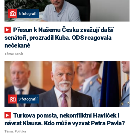
6 fotografií
Přesun k Našemu Česku zvažují další
senátoři, prozradil Kuba. ODS reagovala
nečekaně
Téma: Senát
9 fotografií
Turkova pomsta, nekonfliktní Havlíček i
návrat Klause. Kdo může vyzvat Petra Pavla?
Téma: Politika