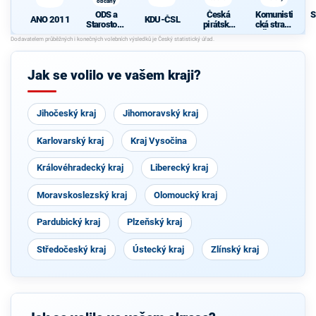
občany
ODS a
Česká
Komunisti
S
KDU-ČSL
ANO 2011
Starostové
pirátská
cká strana
pro občany
strana
Čech a
Moravy
Jak se volilo ve vašem kraji?
Jihočeský kraj
Jihomoravský kraj
Karlovarský kraj
Kraj Vysočina
Královéhradecký kraj
Liberecký kraj
Moravskoslezský kraj
Olomoucký kraj
Pardubický kraj
Plzeňský kraj
Středočeský kraj
Ústecký kraj
Zlínský kraj