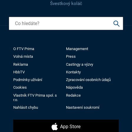
Švestkový koláč
O FTV Prima
Management
Volná místa
Press
Reklama
Castingy a výzvy
HbbTV
Kontakty
Podmínky užívání
Zpracování osobních údajů
Cookies
Nápověda
Vlastník FTV Prima spol. s
Redakce
r.o.
Nahlásit chybu
Nastavení soukromí
App Store