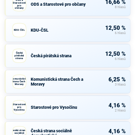
ODS a
16,66 %
Starostové
ODS a Starostové pro občany
pro
8 hlasů
občany
12,50 %
KDU-ČSL
KDU-ČSL
6 hlasů
12,50 %
Česká
Česká pirátská strana
pirátská
strana
6 hlasů
6,25 %
Komunistická strana Čech a
Komunistická
strana Čech a
Moravy
Moravy
3 hlasů
4,16 %
Starostové
Starostové pro Vysočinu
pro
Vysočinu
2 hlasů
4,16 %
Česká strana sociálně
Česká strana
sociálně