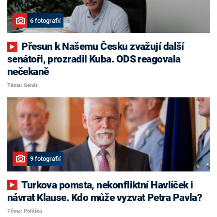
6 fotografií
Přesun k Našemu Česku zvažují další
senátoři, prozradil Kuba. ODS reagovala
nečekaně
Téma: Senát
9 fotografií
Turkova pomsta, nekonfliktní Havlíček i
návrat Klause. Kdo může vyzvat Petra Pavla?
Téma: Politika