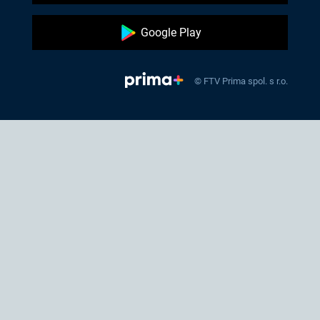
Google Play
© FTV Prima spol. s r.o.