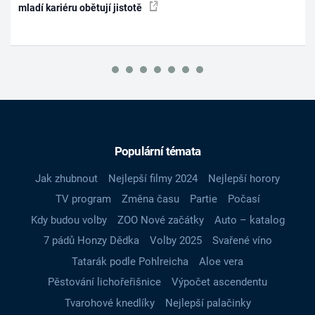
mladí kariéru obětují jistotě
Populární témata
Jak zhubnout
Nejlepší filmy 2024
Nejlepší horory
TV program
Změna času
Partie
Počasí
Kdy budou volby
ZOO Nové začátky
Auto – katalog
7 pádů Honzy Dědka
Volby 2025
Svařené víno
Tatarák podle Pohlreicha
Aloe vera
Pěstování lichořeřišnice
Výpočet ascendentu
Tvarohové knedlíky
Nejlepší palačinky