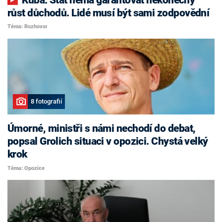
růst důchodů. Lidé musí být sami zodpovědní
Téma: Rozhovor
8 fotografií
Úmorné, ministři s námi nechodí do debat,
popsal Grolich situaci v opozici. Chystá velký
krok
Téma: Opozice