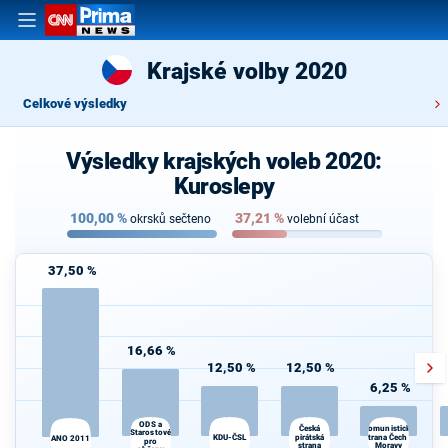
Krajské volby 2020
Celkové výsledky
Výsledky krajských voleb 2020:
Kuroslepy
100,00
%
37,21
%
okrsků sečteno
volební účast
37,50 %
16,66 %
12,50 %
12,50 %
6,25 %
ODS a
Česká
Komunistická
Starostové
KDU-ČSL
pirátská
strana Čech a
ANO 2011
pro
strana
Moravy