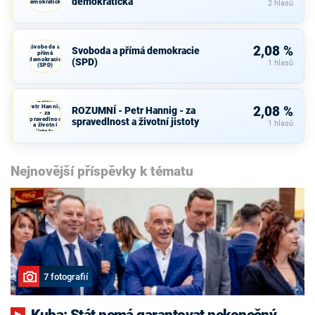
demokratická
demokratická
2 hlasů
Svoboda a
2,08 %
Svoboda a přímá demokracie
přímá
demokracie
(SPD)
1 hlasů
(SPD)
ROZUMNÍ -
Petr Hannig
2,08 %
ROZUMNÍ - Petr Hannig - za
- za
spravedlnost
spravedlnost a životní jistoty
1 hlasů
a životní
jistoty
Nejnovější příspěvky k tématu
7 fotografií
Kuba: Stát nemá garantovat nekonečný