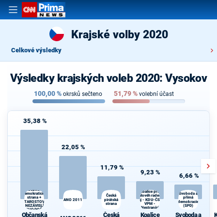
Krajské volby 2020
Celkové výsledky
Výsledky krajských voleb 2020: Vysokov
100,00
%
51,79
%
okrsků sečteno
volební účast
35,38 %
22,05 %
11,79 %
9,23 %
6,66 %
Občanská
Koalice pro
demokratická
Svoboda a
Královéhradecký
K
Česká
strana +
přímá
ANO 2011
pirátská
kraj - KDU-ČSL -
s
STAROSTOVÉ
demokracie
strana
VPM -
A NEZÁVISLÍ a
(SPD)
Nestraníci
VÝCHODOČEŠI
Občanská
Česká
Koalice
Svoboda a
K