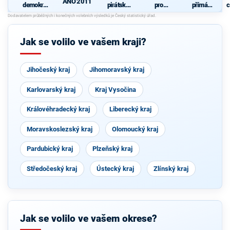
ANO 2011
demokrati
pirátská
pro
přímá
c
cká strana
strana
Královéhra
demokraci
+
decký kraj
e (SPD)
STAROST
- KDU-
OVÉ A
ČSL -
Jak se volilo ve vašem kraji?
NEZÁVISL
VPM -
Í a
Nestraníci
VÝCHODO
ČEŠI
Jihočeský kraj
Jihomoravský kraj
Karlovarský kraj
Kraj Vysočina
Královéhradecký kraj
Liberecký kraj
Moravskoslezský kraj
Olomoucký kraj
Pardubický kraj
Plzeňský kraj
Středočeský kraj
Ústecký kraj
Zlínský kraj
Jak se volilo ve vašem okrese?