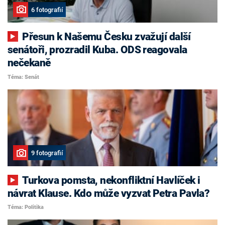
6 fotografií
Přesun k Našemu Česku zvažují další
senátoři, prozradil Kuba. ODS reagovala
nečekaně
Téma: Senát
9 fotografií
Turkova pomsta, nekonfliktní Havlíček i
návrat Klause. Kdo může vyzvat Petra Pavla?
Téma: Politika