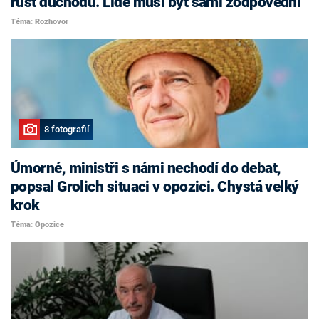
růst důchodů. Lidé musí být sami zodpovědní
Téma: Rozhovor
8 fotografií
Úmorné, ministři s námi nechodí do debat,
popsal Grolich situaci v opozici. Chystá velký
krok
Téma: Opozice