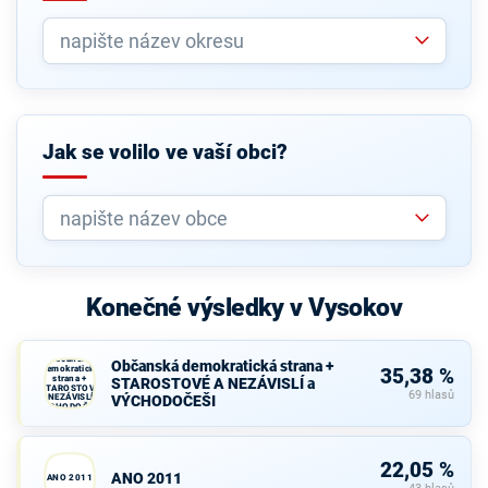
Jak se volilo ve vaší obci?
Konečné výsledky v Vysokov
Občanská
Občanská demokratická strana +
demokratická
35,38 %
strana +
STAROSTOVÉ A NEZÁVISLÍ a
STAROSTOVÉ
69 hlasů
A NEZÁVISLÍ a
VÝCHODOČEŠI
VÝCHODOČEŠI
22,05 %
ANO 2011
ANO 2011