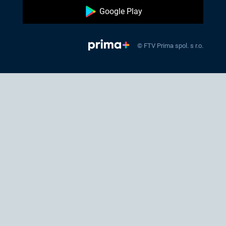
Google Play
© FTV Prima spol. s r.o.