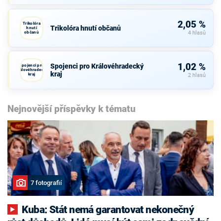
2,05 %
Trikolóra
Trikolóra hnutí občanů
hnutí
občanů
4 hlasů
1,02 %
Spojenci pro Královéhradecký
Spojenci pro
Královéhradecký
kraj
kraj
2 hlasů
Nejnovější příspěvky k tématu
7 fotografií
Kuba: Stát nemá garantovat nekonečný