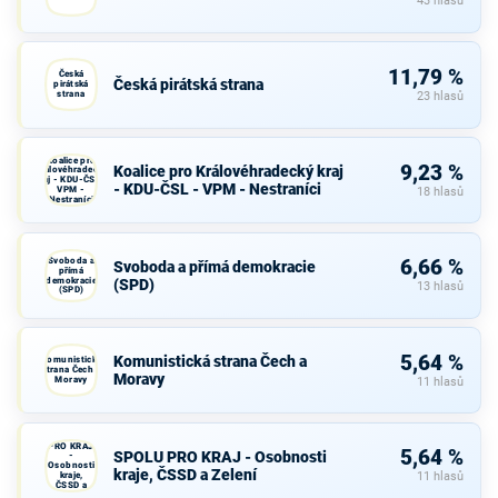
43 hlasů
11,79 %
Česká
Česká pirátská strana
pirátská
strana
23 hlasů
Koalice pro
9,23 %
Koalice pro Královéhradecký kraj
Královéhradecký
kraj - KDU-ČSL -
- KDU-ČSL - VPM - Nestraníci
VPM -
18 hlasů
Nestraníci
Svoboda a
6,66 %
Svoboda a přímá demokracie
přímá
demokracie
(SPD)
13 hlasů
(SPD)
5,64 %
Komunistická strana Čech a
Komunistická
strana Čech a
Moravy
Moravy
11 hlasů
SPOLU
PRO KRAJ
5,64 %
SPOLU PRO KRAJ - Osobnosti
-
Osobnosti
kraje, ČSSD a Zelení
kraje,
11 hlasů
ČSSD a
Zelení