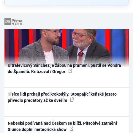
Ultralevicový Sánchez je žábou na prameni, pustil se Vondra
do Španělů. Kritizoval i Gregor
Tisíce lidí prchají před krokodýly. Stoupající keňské jezero
přivedlo predátory až ke dveřím
Nebeská podívaná nad Českem se blíží. Působivé zatmění
Slunce doplní meteorická show