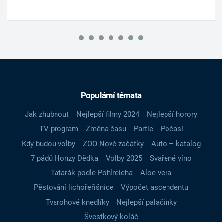
Populární témata
Jak zhubnout
Nejlepší filmy 2024
Nejlepší horory
TV program
Změna času
Partie
Počasí
Kdy budou volby
ZOO Nové začátky
Auto – katalog
7 pádů Honzy Dědka
Volby 2025
Svařené víno
Tatarák podle Pohlreicha
Aloe vera
Pěstování lichořeřišnice
Výpočet ascendentu
Tvarohové knedlíky
Nejlepší palačinky
Švestkový koláč