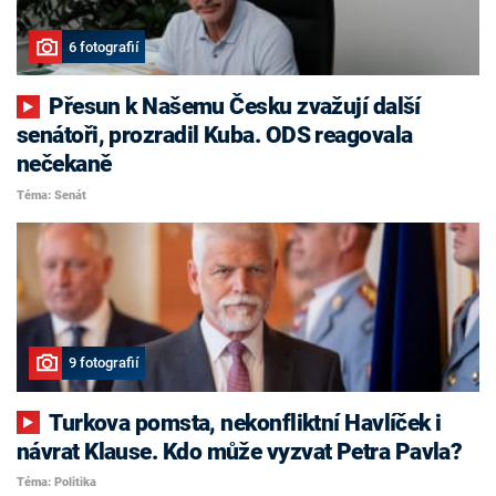
6 fotografií
Přesun k Našemu Česku zvažují další
senátoři, prozradil Kuba. ODS reagovala
nečekaně
Téma: Senát
9 fotografií
Turkova pomsta, nekonfliktní Havlíček i
návrat Klause. Kdo může vyzvat Petra Pavla?
Téma: Politika