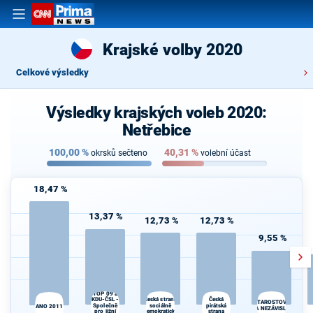
Krajské volby 2020
Celkové výsledky
Výsledky krajských voleb 2020:
Netřebice
100,00
%
40,31
%
okrsků sečteno
volební účast
18,47 %
13,37 %
12,73 %
12,73 %
9,55 %
TOP 09 a
KDU-ČSL -
Česká
Česká strana
STAROSTOVÉ
Společně
sociálně
pirátská
d
ANO 2011
A NEZÁVISLÍ
pro jižní
demokratická
strana