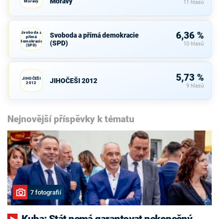
Moravy
Moravy
11 hlasů
Svoboda a
6,36 %
Svoboda a přímá demokracie
přímá
demokracie
(SPD)
10 hlasů
(SPD)
5,73 %
JIHOČEŠI
JIHOČEŠI 2012
2012
9 hlasů
Nejnovější příspěvky k tématu
7 fotografií
Kuba: Stát nemá garantovat nekonečný