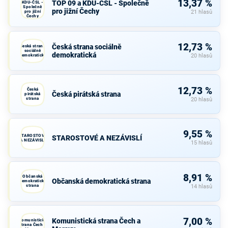
13,37 %
TOP 09 a KDU-ČSL - Společně
KDU-ČSL -
Společně
pro jižní Čechy
pro jižní
21 hlasů
Čechy
12,73 %
Česká strana sociálně
Česká strana
sociálně
demokratická
demokratická
20 hlasů
12,73 %
Česká
Česká pirátská strana
pirátská
strana
20 hlasů
9,55 %
STAROSTOVÉ
STAROSTOVÉ A NEZÁVISLÍ
A NEZÁVISLÍ
15 hlasů
8,91 %
Občanská
Občanská demokratická strana
demokratická
strana
14 hlasů
7,00 %
Komunistická strana Čech a
Komunistická
strana Čech a