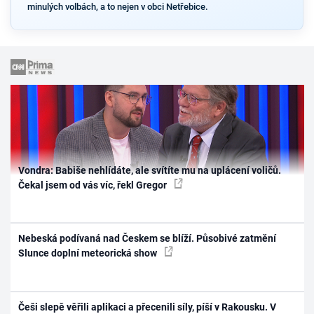
minulých volbách, a to nejen v obci Netřebice.
Vondra: Babiše nehlídáte, ale svítíte mu na uplácení voličů.
Čekal jsem od vás víc, řekl Gregor
Nebeská podívaná nad Českem se blíží. Působivé zatmění
Slunce doplní meteorická show
Češi slepě věřili aplikaci a přecenili síly, píší v Rakousku. V