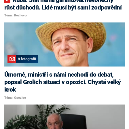
růst důchodů. Lidé musí být sami zodpovědní
Téma: Rozhovor
8 fotografií
Úmorné, ministři s námi nechodí do debat,
popsal Grolich situaci v opozici. Chystá velký
krok
Téma: Opozice