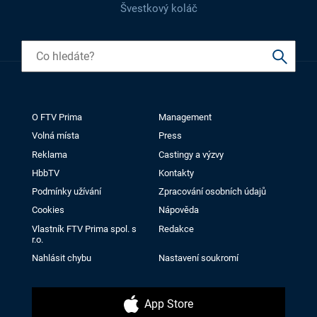
Švestkový koláč
O FTV Prima
Management
Volná místa
Press
Reklama
Castingy a výzvy
HbbTV
Kontakty
Podmínky užívání
Zpracování osobních údajů
Cookies
Nápověda
Vlastník FTV Prima spol. s
Redakce
r.o.
Nahlásit chybu
Nastavení soukromí
App Store