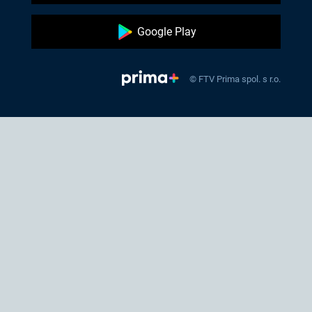
Google Play
© FTV Prima spol. s r.o.