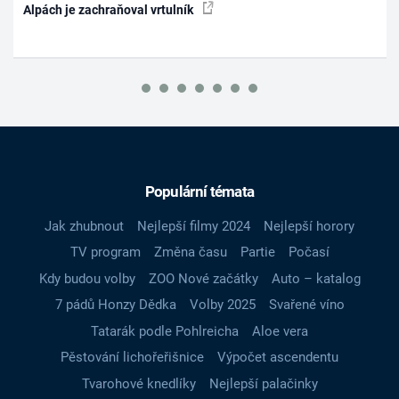
Alpách je zachraňoval vrtulník
Populární témata
Jak zhubnout
Nejlepší filmy 2024
Nejlepší horory
TV program
Změna času
Partie
Počasí
Kdy budou volby
ZOO Nové začátky
Auto – katalog
7 pádů Honzy Dědka
Volby 2025
Svařené víno
Tatarák podle Pohlreicha
Aloe vera
Pěstování lichořeřišnice
Výpočet ascendentu
Tvarohové knedlíky
Nejlepší palačinky