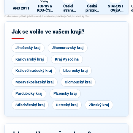
Čechy
TOP 09 a
Česká
Česká
STAROST
ANO 2011
KDU-ČSL
strana
pirátská
OVÉ A
d
- Společně
sociálně
strana
NEZÁVISL
c
pro jižní
demokrati
Í
Čechy
cká
Jak se volilo ve vašem kraji?
Jihočeský kraj
Jihomoravský kraj
Karlovarský kraj
Kraj Vysočina
Královéhradecký kraj
Liberecký kraj
Moravskoslezský kraj
Olomoucký kraj
Pardubický kraj
Plzeňský kraj
Středočeský kraj
Ústecký kraj
Zlínský kraj