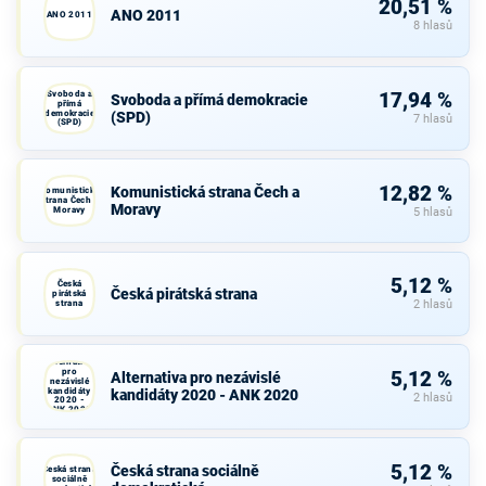
20,51 %
ANO 2011
ANO 2011
8 hlasů
Svoboda a
17,94 %
Svoboda a přímá demokracie
přímá
demokracie
(SPD)
7 hlasů
(SPD)
12,82 %
Komunistická strana Čech a
Komunistická
strana Čech a
Moravy
Moravy
5 hlasů
5,12 %
Česká
Česká pirátská strana
pirátská
strana
2 hlasů
Alternativa
pro
5,12 %
Alternativa pro nezávislé
nezávislé
kandidáty
kandidáty 2020 - ANK 2020
2 hlasů
2020 -
ANK 2020
5,12 %
Česká strana sociálně
Česká strana
sociálně