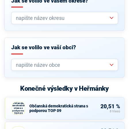
Jak se volilo ve vašem okrese?
Jak se volilo ve vaší obci?
Konečné výsledky v Heřmánky
Občanská
20,51 %
Občanská demokratická strana s
demokratická
strana s
podporou TOP 09
podporou
8 hlasů
TOP 09