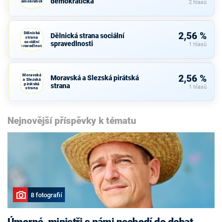
demokratická
demokratická
2 hlasů
Dělnická
2,56 %
Dělnická strana sociální
strana
sociální
spravedlnosti
1 hlasů
spravedlnosti
Moravská
2,56 %
Moravská a Slezská pirátská
a Slezská
pirátská
strana
1 hlasů
strana
Nejnovější příspěvky k tématu
8 fotografií
Úmorné, ministři s námi nechodí do debat,