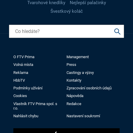
Tvarohové knedlíky
Nejlepší palačinky
Švestkový koláč
O FTV Prima
Management
Volná místa
Press
Reklama
Castingy a výzvy
HbbTV
Kontakty
Podmínky užívání
Zpracování osobních údajů
Cookies
Nápověda
Vlastník FTV Prima spol. s
Redakce
r.o.
Nahlásit chybu
Nastavení soukromí