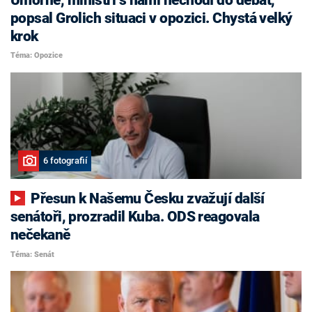
popsal Grolich situaci v opozici. Chystá velký
krok
Téma: Opozice
6 fotografií
Přesun k Našemu Česku zvažují další
senátoři, prozradil Kuba. ODS reagovala
nečekaně
Téma: Senát