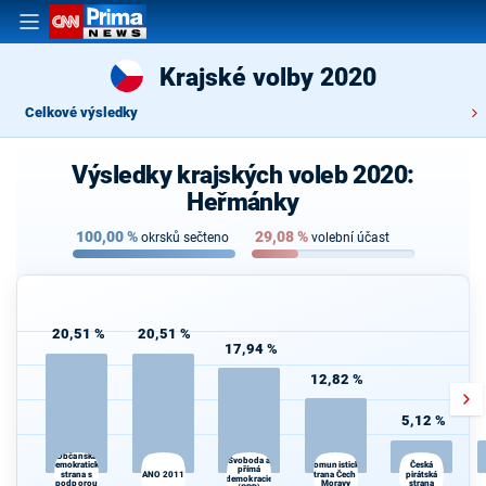
Krajské volby 2020
Celkové výsledky
Výsledky krajských voleb 2020:
Heřmánky
100,00
%
29,08
%
okrsků sečteno
volební účast
20,51 %
20,51 %
17,94 %
12,82 %
5,12 %
Občanská
Svoboda a
Komunistická
demokratická
Česká
přímá
strana s
ANO 2011
strana Čech a
pirátská
demokracie
podporou
Moravy
strana