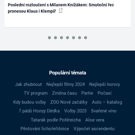
Poslední rozloučení s Milanem Knížákem: Smuteční řec
pronesou Klaus i Klempíř
Populární témata
Jak zhubnout
Nejlepší filmy 2024
Nejlepší horory
TV program
Změna času
Partie
Počasí
Kdy budou volby
ZOO Nové začátky
Auto – katalog
7 pádů Honzy Dědka
Volby 2025
Svařené víno
Tatarák podle Pohlreicha
Aloe vera
Pěstování lichořeřišnice
Výpočet ascendentu