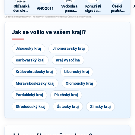
(SPD)
TOP 09
Občanská
Svoboda a
Komunisti
Česká
A
ANO 2011
demokrati
přímá
cká strana
pirátská
cká strana
demokraci
Čech a
strana
s podporou
e (SPD)
Moravy
TOP 09
A
Jak se volilo ve vašem kraji?
Jihočeský kraj
Jihomoravský kraj
Karlovarský kraj
Kraj Vysočina
Královéhradecký kraj
Liberecký kraj
Moravskoslezský kraj
Olomoucký kraj
Pardubický kraj
Plzeňský kraj
Středočeský kraj
Ústecký kraj
Zlínský kraj