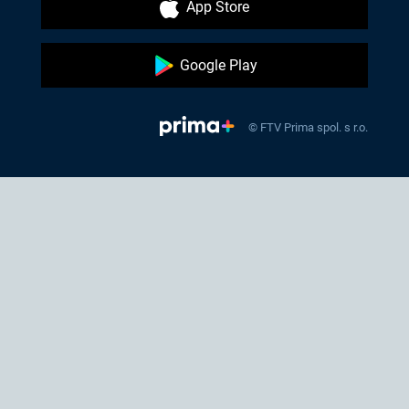
App Store
Google Play
© FTV Prima spol. s r.o.