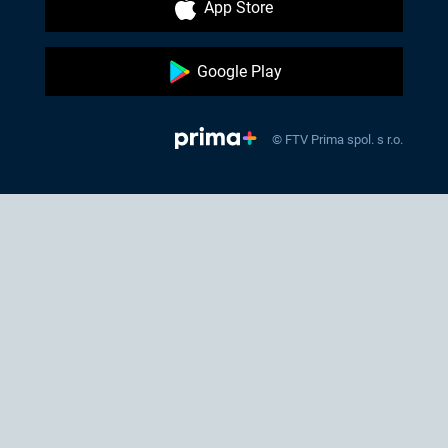
App Store
Google Play
© FTV Prima spol. s r.o.