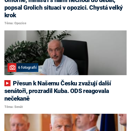
popsal Grolich situaci v opozici. Chystá velký
krok
Téma: Opozice
6 fotografií
Přesun k Našemu Česku zvažují další
senátoři, prozradil Kuba. ODS reagovala
nečekaně
Téma: Senát