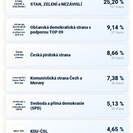
25,20 %
STAN,
STAN, ZELENÍ a NEZÁVISLÍ
ZELENÍ a
NEZÁVISLÍ
157 hlasů
Občanská
9,14 %
Občanská demokratická strana s
demokratická
strana s
podporou TOP 09
podporou
57 hlasů
TOP 09
8,66 %
Česká
Česká pirátská strana
pirátská
strana
54 hlasů
7,38 %
Komunistická strana Čech a
Komunistická
strana Čech a
Moravy
Moravy
46 hlasů
Svoboda a
5,13 %
Svoboda a přímá demokracie
přímá
demokracie
(SPD)
32 hlasů
(SPD)
4,65 %
KDU-ČSL
KDU-ČSL