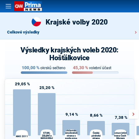
Krajské volby 2020
Celkové výsledky
Výsledky krajských voleb 2020:
Hošťálkovice
100,00
%
45,30
%
okrsků sečteno
volební účast
29,05 %
25,20 %
9,14 %
8,66 %
7,38 %
Občanská
STAN,
Česká
demokratická
Komunistická
ZELENÍ a
strana s
pirátská
strana Čech a
ANO 2011
NEZÁVISLÍ
podporou
strana
Moravy