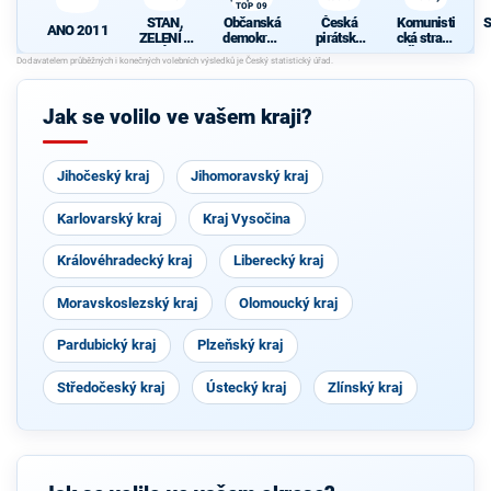
TOP 09
STAN,
Občanská
Česká
Komunisti
S
ANO 2011
ZELENÍ a
demokrati
pirátská
cká strana
NEZÁVISL
cká strana
strana
Čech a
d
Í
s podporou
Moravy
TOP 09
Jak se volilo ve vašem kraji?
Jihočeský kraj
Jihomoravský kraj
Karlovarský kraj
Kraj Vysočina
Královéhradecký kraj
Liberecký kraj
Moravskoslezský kraj
Olomoucký kraj
Pardubický kraj
Plzeňský kraj
Středočeský kraj
Ústecký kraj
Zlínský kraj