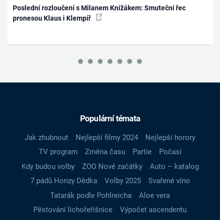
Poslední rozloučení s Milanem Knížákem: Smuteční řec
pronesou Klaus i Klempíř
Populární témata
Jak zhubnout
Nejlepší filmy 2024
Nejlepší horory
TV program
Změna času
Partie
Počasí
Kdy budou volby
ZOO Nové začátky
Auto – katalog
7 pádů Honzy Dědka
Volby 2025
Svařené víno
Tatarák podle Pohlreicha
Aloe vera
Pěstování lichořeřišnice
Výpočet ascendentu