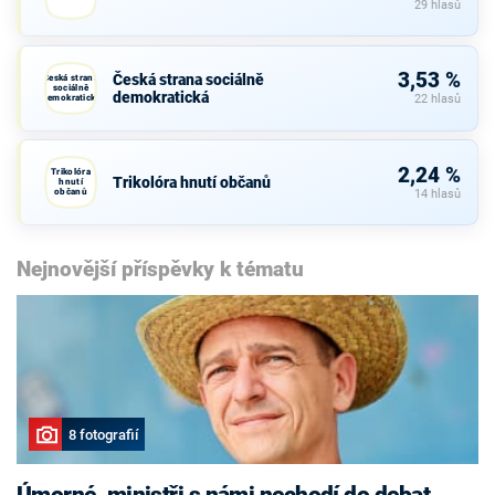
29 hlasů
3,53 %
Česká strana sociálně
Česká strana
sociálně
demokratická
demokratická
22 hlasů
2,24 %
Trikolóra
Trikolóra hnutí občanů
hnutí
občanů
14 hlasů
Nejnovější příspěvky k tématu
8 fotografií
Úmorné, ministři s námi nechodí do debat,