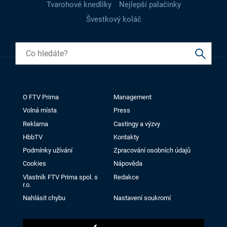
Tvarohové knedlíky
Nejlepší palačinky
Švestkový koláč
O FTV Prima
Management
Volná místa
Press
Reklama
Castingy a výzvy
HbbTV
Kontakty
Podmínky užívání
Zpracování osobních údajů
Cookies
Nápověda
Vlastník FTV Prima spol. s
Redakce
r.o.
Nahlásit chybu
Nastavení soukromí