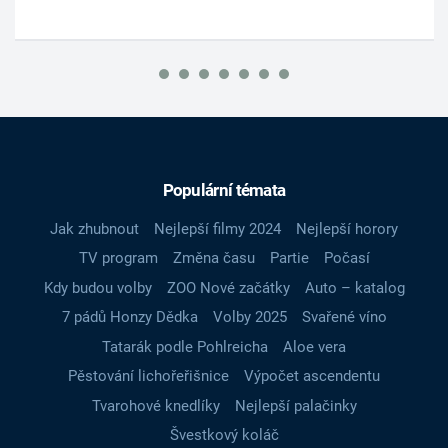
Populární témata
Jak zhubnout
Nejlepší filmy 2024
Nejlepší horory
TV program
Změna času
Partie
Počasí
Kdy budou volby
ZOO Nové začátky
Auto – katalog
7 pádů Honzy Dědka
Volby 2025
Svařené víno
Tatarák podle Pohlreicha
Aloe vera
Pěstování lichořeřišnice
Výpočet ascendentu
Tvarohové knedlíky
Nejlepší palačinky
Švestkový koláč