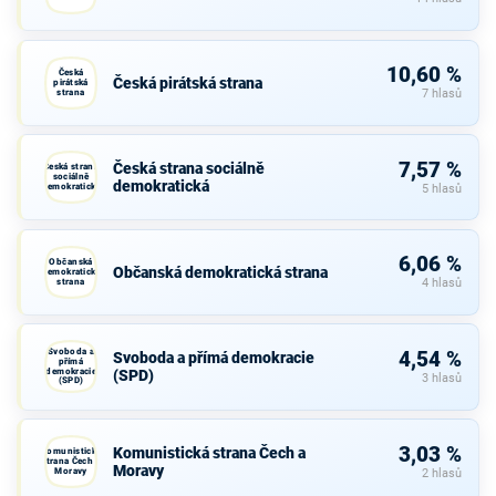
10,60 %
Česká
Česká pirátská strana
pirátská
strana
7 hlasů
7,57 %
Česká strana sociálně
Česká strana
sociálně
demokratická
demokratická
5 hlasů
6,06 %
Občanská
Občanská demokratická strana
demokratická
strana
4 hlasů
Svoboda a
4,54 %
Svoboda a přímá demokracie
přímá
demokracie
(SPD)
3 hlasů
(SPD)
3,03 %
Komunistická strana Čech a
Komunistická
strana Čech a
Moravy
Moravy
2 hlasů