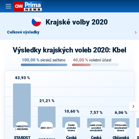
Krajské volby 2020
Celkové výsledky
Výsledky krajských voleb 2020: Kbel
100,00
%
40,00
%
okrsků sečteno
volební účast
43,93 %
21,21 %
10,60 %
7,57 %
6,06 %
Česká strana
Česká
Občanská
STAROSTOVÉ
ANO 2011
pirátská
sociálně
demokratická
A NEZÁVISLÍ
strana
demokratická
strana
STAROST
Česká
Česká
Občanská
S