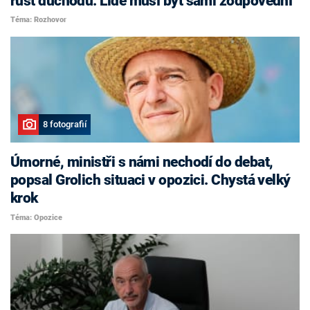
růst důchodů. Lidé musí být sami zodpovědní
Téma: Rozhovor
8 fotografií
Úmorné, ministři s námi nechodí do debat,
popsal Grolich situaci v opozici. Chystá velký
krok
Téma: Opozice