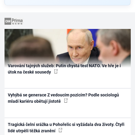
Varování tajných služeb: Putin chystá test NATO. Ve hře je i
útok na české sousedy
Vyhýbá se generace Z vedoucím pozicím? Podle sociologů
mladí kariéru obětují jistotě
Tragická čelní srážka u Pohořelic si vyžádala dva životy. Čtyři
lidé utrpěli těžká zranění