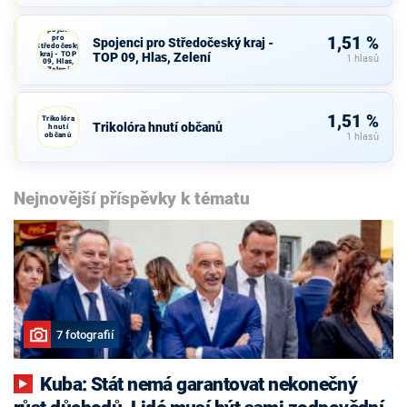
Spojenci
pro
1,51 %
Spojenci pro Středočeský kraj -
Středočeský
kraj - TOP
TOP 09, Hlas, Zelení
1 hlasů
09, Hlas,
Zelení
1,51 %
Trikolóra
Trikolóra hnutí občanů
hnutí
občanů
1 hlasů
Nejnovější příspěvky k tématu
7 fotografií
Kuba: Stát nemá garantovat nekonečný