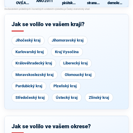
ANO 2011
OVÉ A
pirátská
strana
demokrati
NEZÁVISL
strana
sociálně
cká strana
d
Í
demokrati
cká
Jak se volilo ve vašem kraji?
Jihočeský kraj
Jihomoravský kraj
Karlovarský kraj
Kraj Vysočina
Královéhradecký kraj
Liberecký kraj
Moravskoslezský kraj
Olomoucký kraj
Pardubický kraj
Plzeňský kraj
Středočeský kraj
Ústecký kraj
Zlínský kraj
Jak se volilo ve vašem okrese?