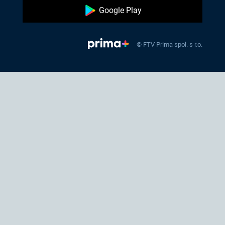
Google Play
© FTV Prima spol. s r.o.