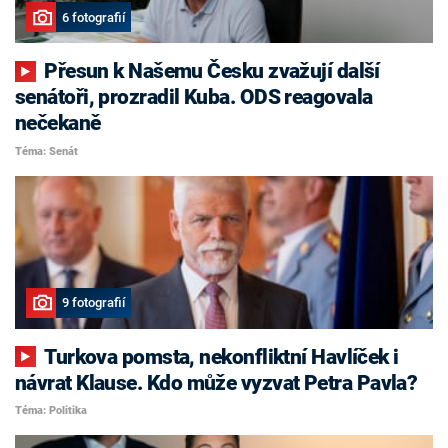
6 fotografií
Přesun k Našemu Česku zvažují další
senátoři, prozradil Kuba. ODS reagovala
nečekaně
Téma: Senát
9 fotografií
Turkova pomsta, nekonfliktní Havlíček i
návrat Klause. Kdo může vyzvat Petra Pavla?
Téma: Politika