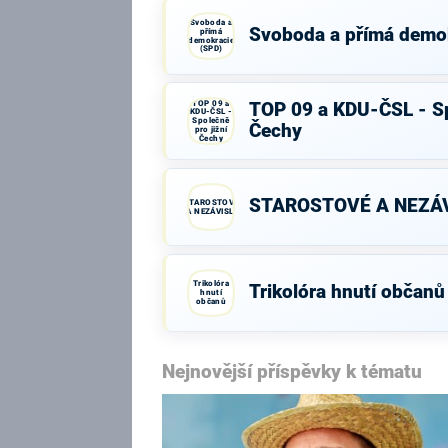
Svoboda a
Svoboda a přímá demo
přímá
demokracie
(SPD)
TOP 09 a
TOP 09 a KDU-ČSL - Sp
KDU-ČSL -
Společně
Čechy
pro jižní
Čechy
STAROSTOVÉ A NEZÁV
STAROSTOVÉ
A NEZÁVISLÍ
Trikolóra
Trikolóra hnutí občanů
hnutí
občanů
Nejnovější příspěvky k tématu