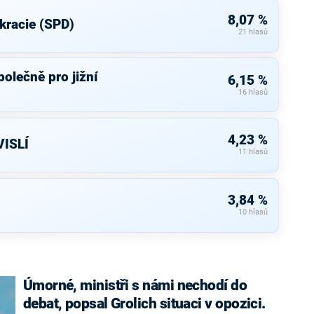
8,07 %
kracie (SPD)
21 hlasů
olečně pro jižní
6,15 %
16 hlasů
4,23 %
ISLÍ
11 hlasů
3,84 %
10 hlasů
Úmorné, ministři s námi nechodí do
debat, popsal Grolich situaci v opozici.