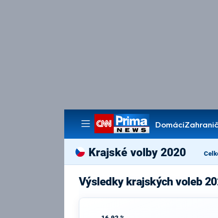
Domácí
Zahranič
Pořady
Krajské volby 2020
Celk
Výsledky krajských voleb 20
16,92 %