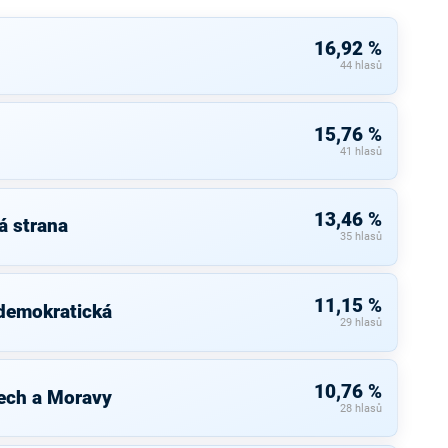
16,92 %
44 hlasů
15,76 %
41 hlasů
13,46 %
á strana
35 hlasů
11,15 %
 demokratická
29 hlasů
10,76 %
ech a Moravy
28 hlasů