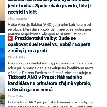
hlava státu Petr Pavel. Daleko za ním pak bookmakeři
zmiňují dva výrazné politiky ANO, tedy premiéra
ještě hodná. Spolu říkalo pravdu, lidé ji
Andreje Babiše a ministra průmyslu Karla Havlíčka.
nechtěli vidět
Oblíbeným tipem samotných sázkařů je poslanec za
Téma: Rozhovor
Motoristy Filip Turek. Politolog Jan Kubáček nicméně
o případné kandidatuře kohokoliv ze zmíněné trojice
Vláda Andreje Babiše (ANO) je prvním kabinetem od
značně pochybuje. Podle něj současná koalice dosud
revoluce, který dává každý den najevo, že justici není
nemá osobu, která by Pavlovi mohla konkurovat.
potřeba respektovat. Alespoň to si myslí stínová
Prezidentské volby: Bude se
ministryně spravedlnosti ODS Eva Decroix. V
rozhovoru pro CNN Prima NEWS si nebrala servítky
opakovat duel Pavel vs. Babiš? Experti
ohledně politického výkonu svého nástupce Jeronýma
zmiňují pro a proti
Tejce (za ANO) či vládní zmocněnkyně pro lidská
Téma: Politika
práva Taťány Malé (ANO). Označením „svoloč“ na
adresu vlády prý byla ještě hodná. Decroix se také
Přestože prezidentské volby proběhnou až za zhruba
vrátila k volební porážce koalice Spolu či promluvila o
rok a půl, v souvislosti s eskalujícím konfliktem mezi
hnutí Naše Česko Martina Kuby.
vládou a Petrem Pavlem se čím dál více spekuluje o
Těžkosti ANO v Praze: Náhradního
tom, koho by do bitvy o Hrad mohla vyslat současná
koalice. Někteří političtí komentátoři znovu vytahují
kandidáta na primátora zřejmě vybralo,
jméno premiéra Andreje Babiše (ANO). Jak moc je
u Senátu jasno nemá
pravděpodobné, že se v prezidentských volbách 2028
Téma: Praha
bude znovu opakovat souboj z roku 2023?
Lídrem hnutí ANO pro pražské komunální volby by měl
být místostarosta Prahy 4 Jan Hušbauer. „V tuto chvíli