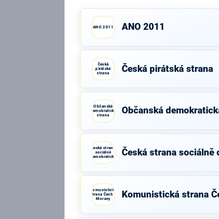
ANO 2011
ANO 2011
Česká
Česká pirátská strana
pirátská
strana
Občanská
Občanská demokratick
demokratická
strana
Česká strana
Česká strana sociálně
sociálně
demokratická
Komunistická
Komunistická strana Č
strana Čech a
Moravy