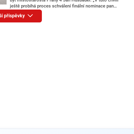
ještě probíhá proces schválení finální nominace pana
Jana Hušbauera Výborem hnutí ANO,“ uvedl pro
ší příspěvky
redakci místopředseda pražského ANO Martin
Benkovič. O Hušbauerovi se spekulovalo jako o
náhradníkovi v čele pražské kandidátky poté, co
rezignoval po sérii nejasností v majetkových
přiznáních a pořizování bytů Ondřej Prokop. Zároveň
ale stále není jasné, kdo bude za ANO kandidovat ve
dvou ze tří pražských obvodů do horní komory
parlamentu. ANO má v Praze dlouhodobě horší
výsledky než ve zbytku republiky.