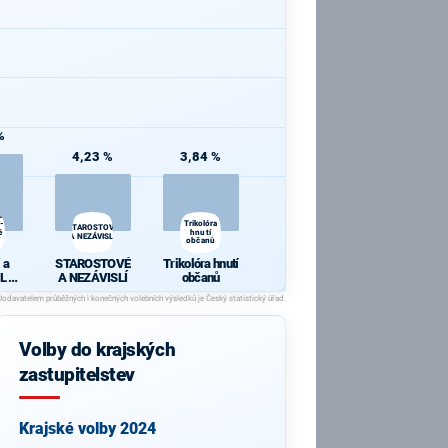
%
4,23 %
3,84 %
a
 -
Trikolóra
STAROSTOVÉ
ě
hnutí
A NEZÁVISLÍ
občanů
 a
STAROSTOVÉ
Trikolóra hnutí
L -
A NEZÁVISLÍ
občanů
 pro
chy
Volby do krajských
zastupitelstev
Krajské volby 2024