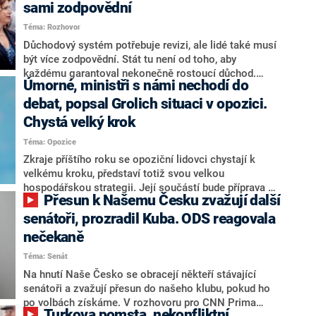
sami zodpovědní
Téma: Rozhovor
Důchodový systém potřebuje revizi, ale lidé také musí
být více zodpovědní. Stát tu není od toho, aby
každému garantoval nekonečně rostoucí důchod.
Úmorné, ministři s námi nechodí do
Chybí tu nový systém a my ho představíme,řekl
hejtman Jihočeského kraje a předseda hnutí Naše
debat, popsal Grolich situaci v opozici.
Česko Martin Kuba v rozhovoru pro CNN Prima NEWS.
Chystá velký krok
V čele státu pak podle něj nemůže být člověk, který by
Téma: Opozice
střetem zájmů omezoval čerpání financí a rozvoj,
dodal. Řešení u Andreje Babiše ale hodnotit nechtěl.
Zkraje příštího roku se opoziční lidovci chystají k
velkému kroku, představí totiž svou velkou
hospodářskou strategii. Její součástí bude příprava na
Přesun k Našemu Česku zvažují další
stárnutí populace, řekl ve středu na setkání s novináři
nový předseda lidovců Jan Grolich. Ten zároveň v
senátoři, prozradil Kuba. ODS reagovala
senátních volbách kandiduje ve Vyškově. Popsal i
nečekaně
aktivitu opozice, o níž vládní strany nebo političtí
Téma: Senát
komentátoři mluví jako o slabé a v defenzivě. „Je to
úmorná práce upozorňovat na chyby vlády. Ministři s
Na hnutí Naše Česko se obracejí někteří stávající
námi navíc nechodí do debat. Chceme ale ukazovat
senátoři a zvažují přesun do našeho klubu, pokud ho
svoje témata,“ odpověděl Grolich na dotaz CNN Prima
po volbách získáme. V rozhovoru pro CNN Prima
Turkova pomsta, nekonfliktní
NEWS.