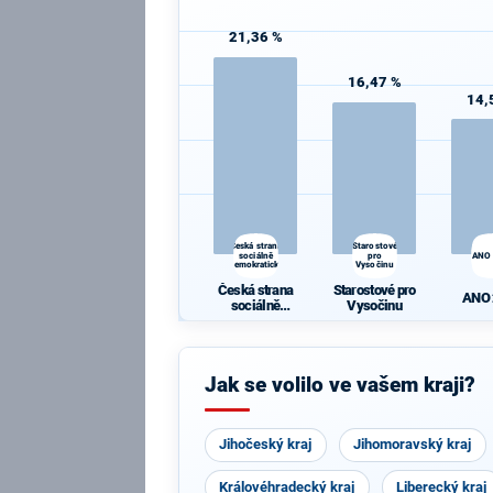
21,36 %
16,47 %
14,
Česká strana
Starostové
sociálně
pro
ANO
demokratická
Vysočinu
Česká strana
Starostové pro
ANO
sociálně
Vysočinu
demokratická
Jak se volilo ve vašem kraji?
Jihočeský kraj
Jihomoravský kraj
Královéhradecký kraj
Liberecký kraj