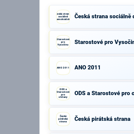
Česká strana
Česká strana sociálně
sociálně
demokratická
Starostové
Starostové pro Vysoči
pro
Vysočinu
ANO 2011
ANO 2011
ODS a
ODS a Starostové pro 
Starostové
pro
občany
Česká
Česká pirátská strana
pirátská
strana