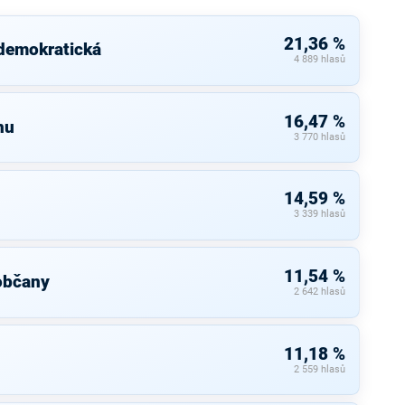
21,36 %
 demokratická
4 889 hlasů
16,47 %
nu
3 770 hlasů
14,59 %
3 339 hlasů
11,54 %
občany
2 642 hlasů
11,18 %
2 559 hlasů