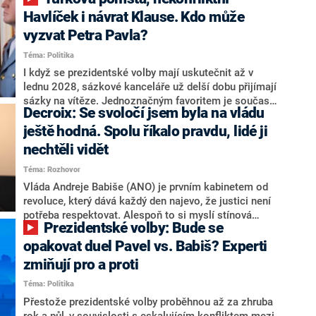
NEWS to řekl zakladatel hnutí a jihočeský hejtman
Martin Kuba. Konkrétní nebyl, ale získat by takto mohl
Havlíček i návrat Klause. Kdo může
například senátora Zdeňka Hrabu, který je dnes
vyzvat Petra Pavla?
součástí klubu ODS a TOP 09. Hraba to na dotaz
Téma: Politika
redakce nevyloučil. Předseda klubu senátorů ODS
Zdeněk Nytra redakci řekl, že počítá s odchodem
I když se prezidentské volby mají uskutečnit až v
některých senátorů z klubu a že Naše Česko není
lednu 2028, sázkové kanceláře už delší dobu přijímají
nepřítel, ale soupeř.
sázky na vítěze. Jednoznačným favoritem je současná
Decroix: Se svoločí jsem byla na vládu
hlava státu Petr Pavel. Daleko za ním pak bookmakeři
zmiňují dva výrazné politiky ANO, tedy premiéra
ještě hodná. Spolu říkalo pravdu, lidé ji
Andreje Babiše a ministra průmyslu Karla Havlíčka.
nechtěli vidět
Oblíbeným tipem samotných sázkařů je poslanec za
Téma: Rozhovor
Motoristy Filip Turek. Politolog Jan Kubáček nicméně
o případné kandidatuře kohokoliv ze zmíněné trojice
Vláda Andreje Babiše (ANO) je prvním kabinetem od
značně pochybuje. Podle něj současná koalice dosud
revoluce, který dává každý den najevo, že justici není
nemá osobu, která by Pavlovi mohla konkurovat.
potřeba respektovat. Alespoň to si myslí stínová
Prezidentské volby: Bude se
ministryně spravedlnosti ODS Eva Decroix. V
rozhovoru pro CNN Prima NEWS si nebrala servítky
opakovat duel Pavel vs. Babiš? Experti
ohledně politického výkonu svého nástupce Jeronýma
zmiňují pro a proti
Tejce (za ANO) či vládní zmocněnkyně pro lidská
Téma: Politika
práva Taťány Malé (ANO). Označením „svoloč“ na
adresu vlády prý byla ještě hodná. Decroix se také
Přestože prezidentské volby proběhnou až za zhruba
vrátila k volební porážce koalice Spolu či promluvila o
rok a půl, v souvislosti s eskalujícím konfliktem mezi