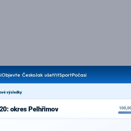
í
Objevte Česko
Jak ušetřit
Sport
Počasí
ové výsledky
20: okres Pelhřimov
100,0