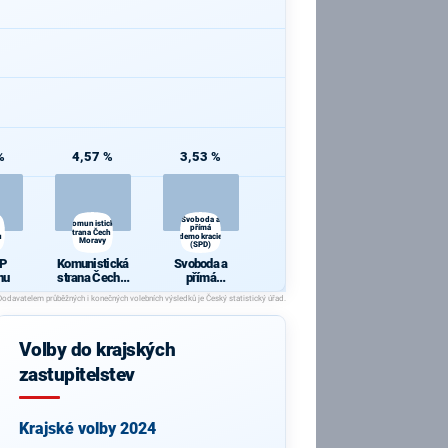
%
4,57 %
3,53 %
Svoboda a
Komunistická
P
přímá
strana Čech a
u
demokracie
Moravy
(SPD)
P
Komunistická
Svoboda a
nu
strana Čech a
přímá
Moravy
demokracie
(SPD)
Volby do krajských
zastupitelstev
Krajské volby 2024