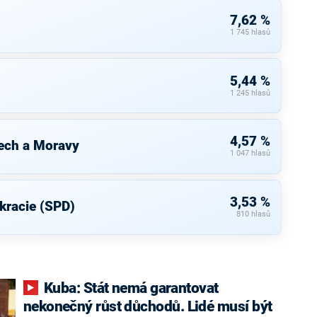
7,62 %
1 745 hlasů
5,44 %
1 245 hlasů
4,57 %
ech a Moravy
1 047 hlasů
3,53 %
kracie (SPD)
810 hlasů
Kuba: Stát nemá garantovat
nekonečný růst důchodů. Lidé musí být