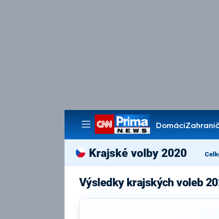
Domácí
Zahranič
Pořady
Krajské volby 2020
Celk
Výsledky krajských voleb 20