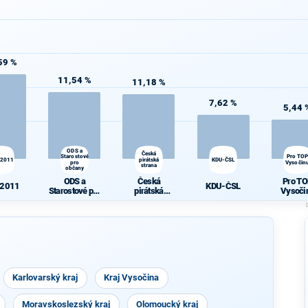
59 %
11,54 %
11,18 %
7,62 %
5,44 
ODS a
Česká
Starostové
Pro TO
 2011
pirátská
KDU-ČSL
pro
Vysočin
strana
občany
ODS a
Česká
Pro TO
 2011
KDU-ČSL
Starostové pro
pirátská
Vysoči
občany
strana
Karlovarský kraj
Kraj Vysočina
Moravskoslezský kraj
Olomoucký kraj