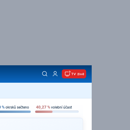
TV živě
0
%
40,27
%
okrsků sečteno
volební účast