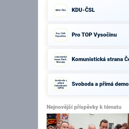
KDU-ČSL
KDU-ČSL
Pro TOP Vysočinu
Pro TOP
Vysočinu
Komunistická
Komunistická strana Č
strana Čech a
Moravy
Svoboda a
Svoboda a přímá demo
přímá
demokracie
(SPD)
Nejnovější příspěvky k tématu