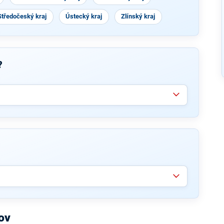
Středočeský kraj
Ústecký kraj
Zlínský kraj
?
ov