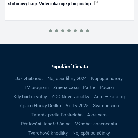
stotunový bagr. Video ukazuje jeho postup
Populární témata
Jak zhubnout
Nejlepší filmy 2024
Nejlepší horory
TV program
Změna času
Partie
Počasí
Kdy budou volby
ZOO Nové začátky
Auto – katalog
7 pádů Honzy Dědka
Volby 2025
Svařené víno
Tatarák podle Pohlreicha
Aloe vera
Pěstování lichořeřišnice
Výpočet ascendentu
Tvarohové knedlíky
Nejlepší palačinky