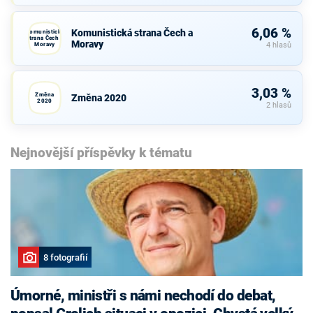
6,06 %
Komunistická strana Čech a
Komunistická
strana Čech a
Moravy
Moravy
4 hlasů
3,03 %
Změna
Změna 2020
2020
2 hlasů
Nejnovější příspěvky k tématu
8 fotografií
Úmorné, ministři s námi nechodí do debat,