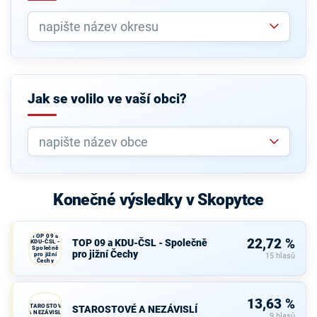
Jak se volilo ve vaší obci?
Konečné výsledky v Skopytce
TOP 09 a
22,72 %
TOP 09 a KDU-ČSL - Společně
KDU-ČSL -
Společně
pro jižní Čechy
pro jižní
15 hlasů
Čechy
13,63 %
STAROSTOVÉ
STAROSTOVÉ A NEZÁVISLÍ
A NEZÁVISLÍ
9 hlasů