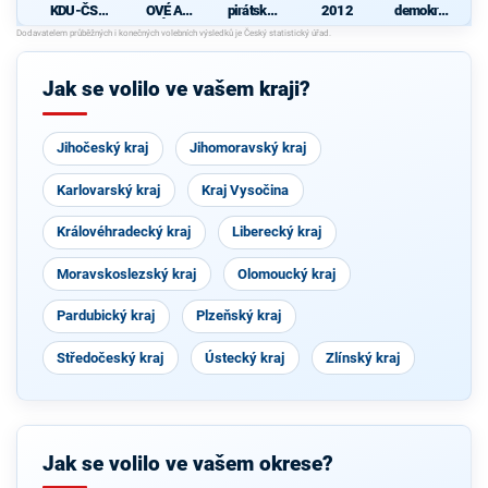
KDU-ČSL
OVÉ A
pirátská
2012
demokrati
- Společně
NEZÁVISL
strana
cká strana
pro jižní
Í
Čechy
Jak se volilo ve vašem kraji?
Jihočeský kraj
Jihomoravský kraj
Karlovarský kraj
Kraj Vysočina
Královéhradecký kraj
Liberecký kraj
Moravskoslezský kraj
Olomoucký kraj
Pardubický kraj
Plzeňský kraj
Středočeský kraj
Ústecký kraj
Zlínský kraj
Jak se volilo ve vašem okrese?