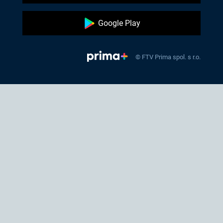
Google Play
© FTV Prima spol. s r.o.