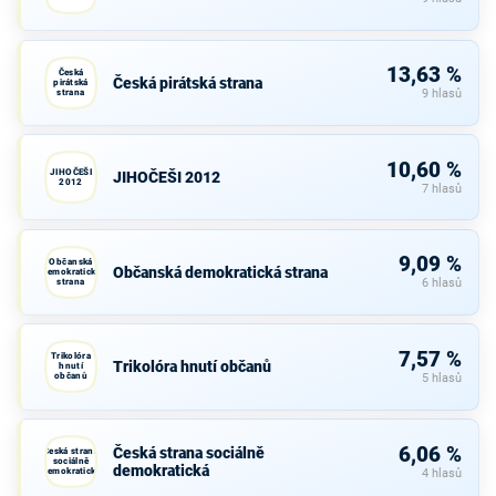
13,63 %
Česká
Česká pirátská strana
pirátská
strana
9 hlasů
10,60 %
JIHOČEŠI
JIHOČEŠI 2012
2012
7 hlasů
9,09 %
Občanská
Občanská demokratická strana
demokratická
strana
6 hlasů
7,57 %
Trikolóra
Trikolóra hnutí občanů
hnutí
občanů
5 hlasů
6,06 %
Česká strana sociálně
Česká strana
sociálně
demokratická
demokratická
4 hlasů