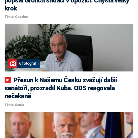
popsal Grolich situaci v opozici. Chystá velký
krok
Téma: Opozice
6 fotografií
Přesun k Našemu Česku zvažují další
senátoři, prozradil Kuba. ODS reagovala
nečekaně
Téma: Senát