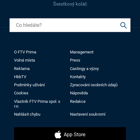
Švestkový koláč
O FTV Prima
Management
Volná místa
Press
Reklama
Castingy a výzvy
HbbTV
Kontakty
Podmínky užívání
Zpracování osobních údajů
Cookies
Nápověda
Vlastník FTV Prima spol. s
Redakce
r.o.
Nahlásit chybu
Nastavení soukromí
App Store