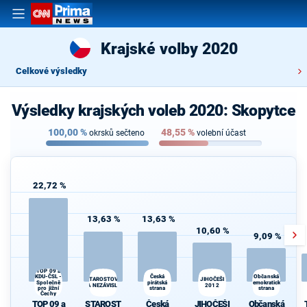
Krajské volby 2020
Celkové výsledky
Výsledky krajských voleb 2020: Skopytce
100,00
%
48,55
%
okrsků sečteno
volební účast
22,72 %
13,63 %
13,63 %
10,60 %
9,09 %
TOP 09 a
KDU-ČSL -
Česká
Občanská
STAROSTOVÉ
JIHOČEŠI
Společně
pirátská
demokratická
A NEZÁVISLÍ
2012
pro jižní
strana
strana
Čechy
TOP 09 a
STAROST
Česká
JIHOČEŠI
Občanská