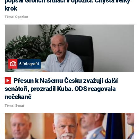
popsal Grolich situaci v opozici. Chystá velký
krok
Téma: Opozice
6 fotografií
Přesun k Našemu Česku zvažují další
senátoři, prozradil Kuba. ODS reagovala
nečekaně
Téma: Senát