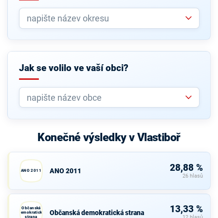
Jak se volilo ve vaší obci?
Konečné výsledky v Vlastiboř
28,88 %
ANO 2011
ANO 2011
26 hlasů
13,33 %
Občanská
Občanská demokratická strana
demokratická
strana
12 hlasů