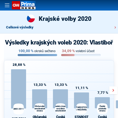
Krajské volby 2020
Celkové výsledky
Výsledky krajských voleb 2020: Vlastiboř
100,00
%
34,09
%
okrsků sečteno
volební účast
28,88 %
13,33 %
13,33 %
11,11 %
7,77 %
Občanská
Česká strana
Česká
STAROSTOVÉ
demokratická
sociálně
pirátská
ANO 2011
A NEZÁVISLÍ
strana
demokratická
strana
Občanská
Česká
STAROST
Česká