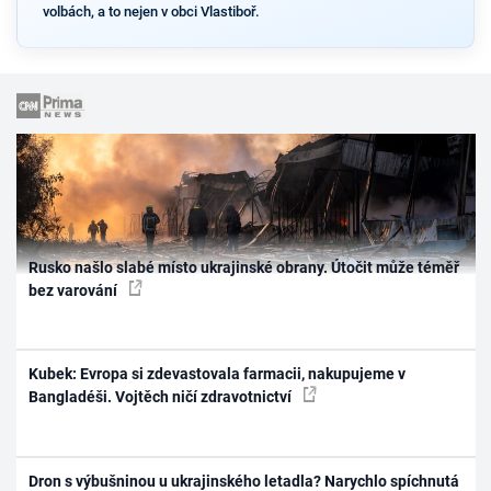
volbách, a to nejen v obci Vlastiboř.
Rusko našlo slabé místo ukrajinské obrany. Útočit může téměř
bez varování
Kubek: Evropa si zdevastovala farmacii, nakupujeme v
Bangladéši. Vojtěch ničí zdravotnictví
Dron s výbušninou u ukrajinského letadla? Narychlo spíchnutá