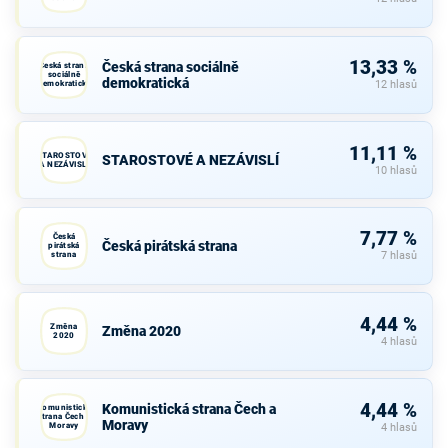
13,33 %
Česká strana sociálně
Česká strana
sociálně
demokratická
demokratická
12 hlasů
11,11 %
STAROSTOVÉ
STAROSTOVÉ A NEZÁVISLÍ
A NEZÁVISLÍ
10 hlasů
7,77 %
Česká
Česká pirátská strana
pirátská
strana
7 hlasů
4,44 %
Změna
Změna 2020
2020
4 hlasů
4,44 %
Komunistická strana Čech a
Komunistická
strana Čech a
Moravy
Moravy
4 hlasů