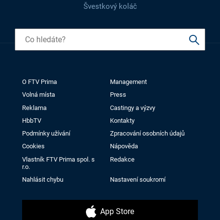
Švestkový koláč
O FTV Prima
Management
Volná místa
Press
Reklama
Castingy a výzvy
HbbTV
Kontakty
Podmínky užívání
Zpracování osobních údajů
Cookies
Nápověda
Vlastník FTV Prima spol. s
Redakce
r.o.
Nahlásit chybu
Nastavení soukromí
App Store