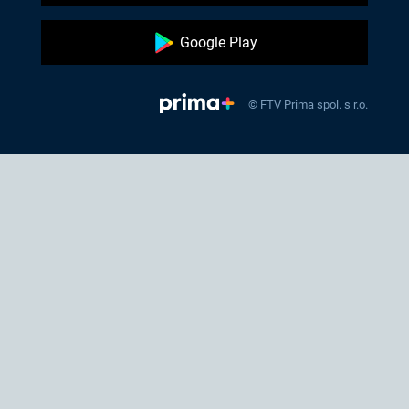
Google Play
© FTV Prima spol. s r.o.