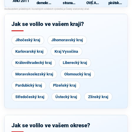
ANO 2011
demokrati
strana
OVÉ A
pirátská
cká strana
sociálně
NEZÁVISL
strana
demokrati
Í
cká
Jak se volilo ve vašem kraji?
Jihočeský kraj
Jihomoravský kraj
Karlovarský kraj
Kraj Vysočina
Královéhradecký kraj
Liberecký kraj
Moravskoslezský kraj
Olomoucký kraj
Pardubický kraj
Plzeňský kraj
Středočeský kraj
Ústecký kraj
Zlínský kraj
Jak se volilo ve vašem okrese?