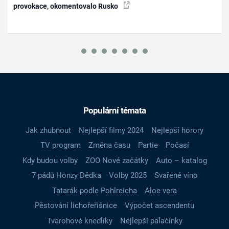
provokace, okomentovalo Rusko
Populární témata
Jak zhubnout
Nejlepší filmy 2024
Nejlepší horory
TV program
Změna času
Partie
Počasí
Kdy budou volby
ZOO Nové začátky
Auto – katalog
7 pádů Honzy Dědka
Volby 2025
Svařené víno
Tatarák podle Pohlreicha
Aloe vera
Pěstování lichořeřišnice
Výpočet ascendentu
Tvarohové knedlíky
Nejlepší palačinky