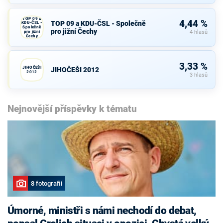
TOP 09 a
4,44 %
TOP 09 a KDU-ČSL - Společně
KDU-ČSL -
Společně
pro jižní Čechy
pro jižní
4 hlasů
Čechy
3,33 %
JIHOČEŠI
JIHOČEŠI 2012
2012
3 hlasů
Nejnovější příspěvky k tématu
8 fotografií
Úmorné, ministři s námi nechodí do debat,