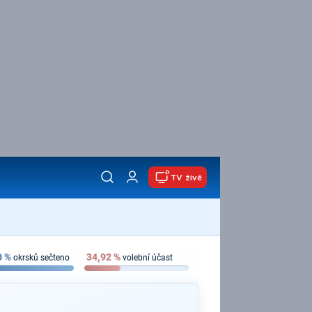
TV živě
0
%
34,92
%
okrsků sečteno
volební účast