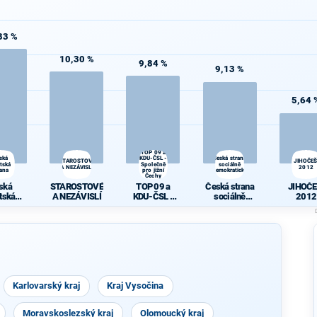
83 %
10,30 %
9,84 %
9,13 %
5,64 
TOP 09 a
ská
KDU-ČSL -
Česká strana
STAROSTOVÉ
JIHOČEŠ
átská
Společně
sociálně
A NEZÁVISLÍ
2012
rana
pro jižní
demokratická
Čechy
ská
STAROSTOVÉ
TOP 09 a
Česká strana
JIHOČE
átská
A NEZÁVISLÍ
KDU-ČSL -
sociálně
2012
rana
Společně pro
demokratická
jižní Čechy
Karlovarský kraj
Kraj Vysočina
Moravskoslezský kraj
Olomoucký kraj