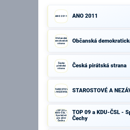
ANO 2011
ANO 2011
Občanská
Občanská demokratick
demokratická
strana
Česká
Česká pirátská strana
pirátská
strana
STAROSTOVÉ A NEZÁV
STAROSTOVÉ
A NEZÁVISLÍ
TOP 09 a
TOP 09 a KDU-ČSL - Sp
KDU-ČSL -
Společně
Čechy
pro jižní
Čechy