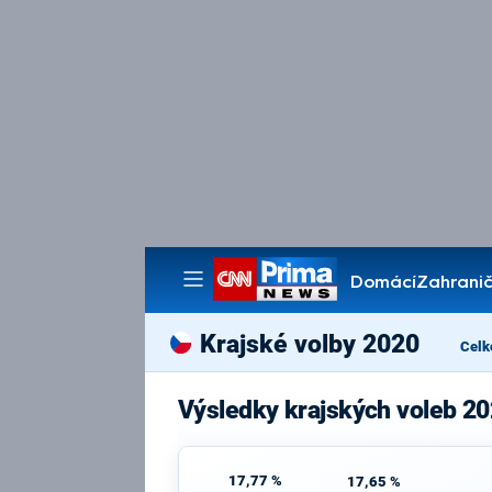
Domácí
Zahranič
Pořady
Krajské volby 2020
Celk
Výsledky krajských voleb 20
17,77 %
17,65 %