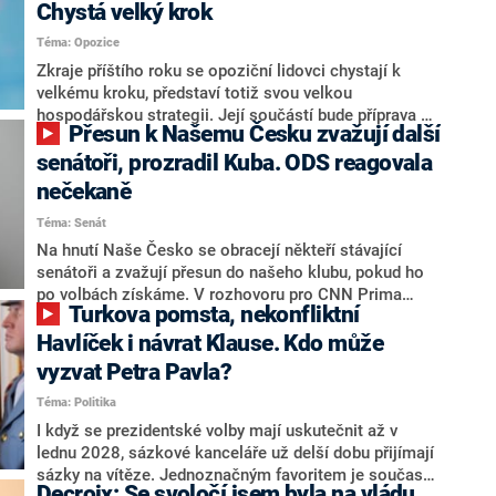
Chystá velký krok
Téma: Opozice
Zkraje příštího roku se opoziční lidovci chystají k
velkému kroku, představí totiž svou velkou
hospodářskou strategii. Její součástí bude příprava na
Přesun k Našemu Česku zvažují další
stárnutí populace, řekl ve středu na setkání s novináři
nový předseda lidovců Jan Grolich. Ten zároveň v
senátoři, prozradil Kuba. ODS reagovala
senátních volbách kandiduje ve Vyškově. Popsal i
nečekaně
aktivitu opozice, o níž vládní strany nebo političtí
Téma: Senát
komentátoři mluví jako o slabé a v defenzivě. „Je to
úmorná práce upozorňovat na chyby vlády. Ministři s
Na hnutí Naše Česko se obracejí někteří stávající
námi navíc nechodí do debat. Chceme ale ukazovat
senátoři a zvažují přesun do našeho klubu, pokud ho
svoje témata,“ odpověděl Grolich na dotaz CNN Prima
po volbách získáme. V rozhovoru pro CNN Prima
Turkova pomsta, nekonfliktní
NEWS.
NEWS to řekl zakladatel hnutí a jihočeský hejtman
Martin Kuba. Konkrétní nebyl, ale získat by takto mohl
Havlíček i návrat Klause. Kdo může
například senátora Zdeňka Hrabu, který je dnes
vyzvat Petra Pavla?
součástí klubu ODS a TOP 09. Hraba to na dotaz
Téma: Politika
redakce nevyloučil. Předseda klubu senátorů ODS
Zdeněk Nytra redakci řekl, že počítá s odchodem
I když se prezidentské volby mají uskutečnit až v
některých senátorů z klubu a že Naše Česko není
lednu 2028, sázkové kanceláře už delší dobu přijímají
nepřítel, ale soupeř.
sázky na vítěze. Jednoznačným favoritem je současná
Decroix: Se svoločí jsem byla na vládu