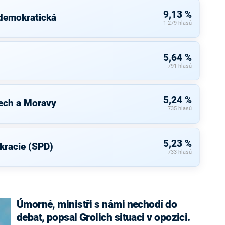
9,13 %
 demokratická
1 279 hlasů
5,64 %
791 hlasů
5,24 %
ech a Moravy
735 hlasů
5,23 %
kracie (SPD)
733 hlasů
Úmorné, ministři s námi nechodí do
debat, popsal Grolich situaci v opozici.