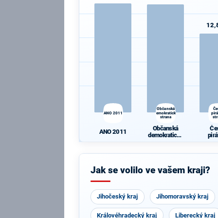
12,
Občanská
Če
ANO 2011
demokratická
pir
strana
st
Občanská
Če
ANO 2011
demokratická
pir
strana
st
Jak se volilo ve vašem kraji?
Jihočeský kraj
Jihomoravský kraj
Královéhradecký kraj
Liberecký kraj