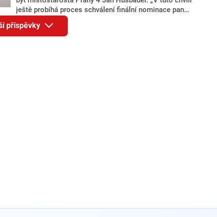
ještě probíhá proces schválení finální nominace pana
Jana Hušbauera Výborem hnutí ANO,“ uvedl pro
ší příspěvky
redakci místopředseda pražského ANO Martin
Benkovič. O Hušbauerovi se spekulovalo jako o
náhradníkovi v čele pražské kandidátky poté, co
rezignoval po sérii nejasností v majetkových
přiznáních a pořizování bytů Ondřej Prokop. Zároveň
ale stále není jasné, kdo bude za ANO kandidovat ve
dvou ze tří pražských obvodů do horní komory
parlamentu. ANO má v Praze dlouhodobě horší
výsledky než ve zbytku republiky.