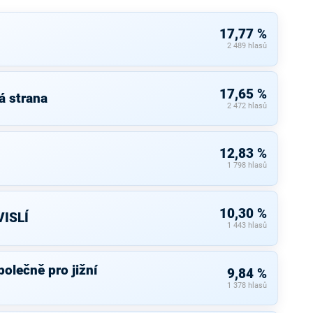
17,77 %
2 489 hlasů
17,65 %
á strana
2 472 hlasů
12,83 %
1 798 hlasů
10,30 %
ISLÍ
1 443 hlasů
olečně pro jižní
9,84 %
1 378 hlasů