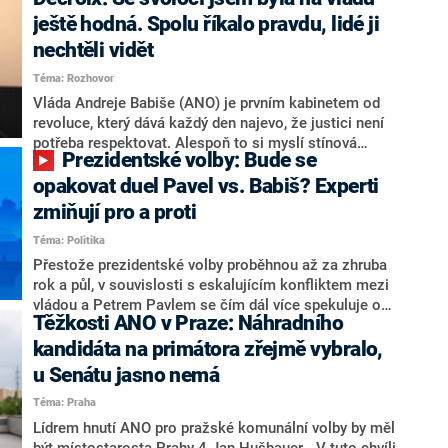
hlava státu Petr Pavel. Daleko za ním pak bookmakeři
zmiňují dva výrazné politiky ANO, tedy premiéra
ještě hodná. Spolu říkalo pravdu, lidé ji
Andreje Babiše a ministra průmyslu Karla Havlíčka.
nechtěli vidět
Oblíbeným tipem samotných sázkařů je poslanec za
Téma: Rozhovor
Motoristy Filip Turek. Politolog Jan Kubáček nicméně
o případné kandidatuře kohokoliv ze zmíněné trojice
Vláda Andreje Babiše (ANO) je prvním kabinetem od
značně pochybuje. Podle něj současná koalice dosud
revoluce, který dává každý den najevo, že justici není
nemá osobu, která by Pavlovi mohla konkurovat.
potřeba respektovat. Alespoň to si myslí stínová
Prezidentské volby: Bude se
ministryně spravedlnosti ODS Eva Decroix. V
rozhovoru pro CNN Prima NEWS si nebrala servítky
opakovat duel Pavel vs. Babiš? Experti
ohledně politického výkonu svého nástupce Jeronýma
zmiňují pro a proti
Tejce (za ANO) či vládní zmocněnkyně pro lidská
Téma: Politika
práva Taťány Malé (ANO). Označením „svoloč“ na
adresu vlády prý byla ještě hodná. Decroix se také
Přestože prezidentské volby proběhnou až za zhruba
vrátila k volební porážce koalice Spolu či promluvila o
rok a půl, v souvislosti s eskalujícím konfliktem mezi
hnutí Naše Česko Martina Kuby.
vládou a Petrem Pavlem se čím dál více spekuluje o
Těžkosti ANO v Praze: Náhradního
tom, koho by do bitvy o Hrad mohla vyslat současná
koalice. Někteří političtí komentátoři znovu vytahují
kandidáta na primátora zřejmě vybralo,
jméno premiéra Andreje Babiše (ANO). Jak moc je
u Senátu jasno nemá
pravděpodobné, že se v prezidentských volbách 2028
Téma: Praha
bude znovu opakovat souboj z roku 2023?
Lídrem hnutí ANO pro pražské komunální volby by měl
být místostarosta Prahy 4 Jan Hušbauer. „V tuto chvíli