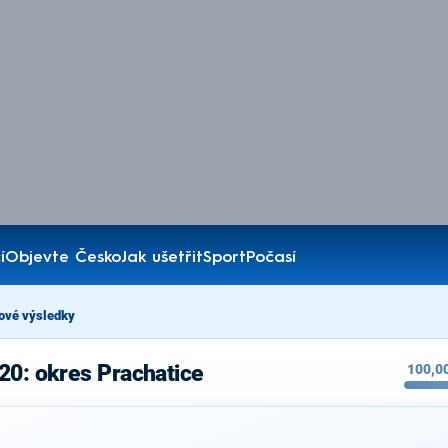
í
Objevte Česko
Jak ušetřit
Sport
Počasí
ové výsledky
20: okres Prachatice
100,0