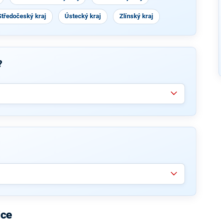
Středočeský kraj
Ústecký kraj
Zlínský kraj
?
ice