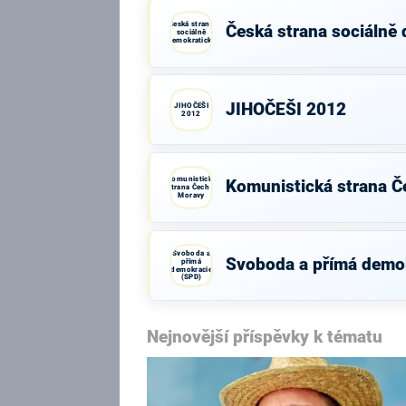
Česká strana
Česká strana sociálně
sociálně
demokratická
JIHOČEŠI 2012
JIHOČEŠI
2012
Komunistická
Komunistická strana Č
strana Čech a
Moravy
Svoboda a
Svoboda a přímá demo
přímá
demokracie
(SPD)
Nejnovější příspěvky k tématu