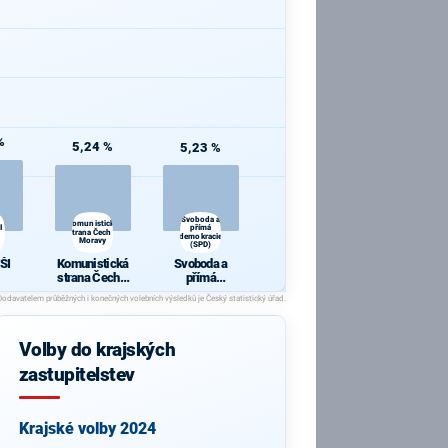
%
5,24 %
5,23 %
Svoboda a
Komunistická
I
přímá
strana Čech a
demokracie
Moravy
(SPD)
ŠI
Komunistická
Svoboda a
strana Čech a
přímá
Moravy
demokracie
(SPD)
Volby do krajských
zastupitelstev
Krajské volby 2024