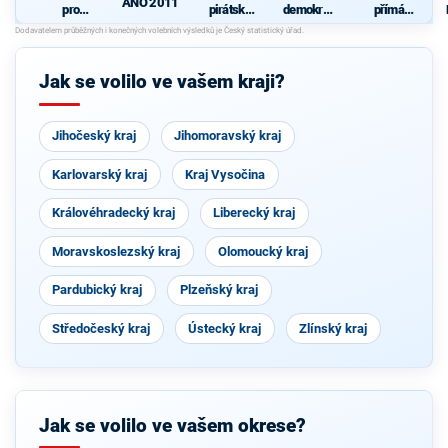
ANO 2011
pro
pirátská
demokrati
přímá
Liberecký
strana
cká strana
demokraci
kraj
e (SPD)
Jak se volilo ve vašem kraji?
Jihočeský kraj
Jihomoravský kraj
Karlovarský kraj
Kraj Vysočina
Královéhradecký kraj
Liberecký kraj
Moravskoslezský kraj
Olomoucký kraj
Pardubický kraj
Plzeňský kraj
Středočeský kraj
Ústecký kraj
Zlínský kraj
Jak se volilo ve vašem okrese?