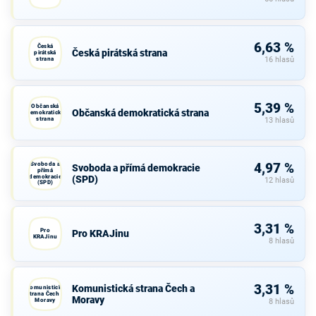
6,63 %
Česká
Česká pirátská strana
pirátská
strana
16 hlasů
5,39 %
Občanská
Občanská demokratická strana
demokratická
strana
13 hlasů
Svoboda a
4,97 %
Svoboda a přímá demokracie
přímá
demokracie
(SPD)
12 hlasů
(SPD)
3,31 %
Pro
Pro KRAJinu
KRAJinu
8 hlasů
3,31 %
Komunistická strana Čech a
Komunistická
strana Čech a
Moravy
Moravy
8 hlasů