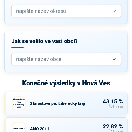
Jak se volilo ve vaší obci?
Konečné výsledky v Nová Ves
Starostové
43,15 %
pro
Starostové pro Liberecký kraj
Liberecký
104 hlasů
kraj
22,82 %
ANO 2011
ANO 2011
55 hlasů