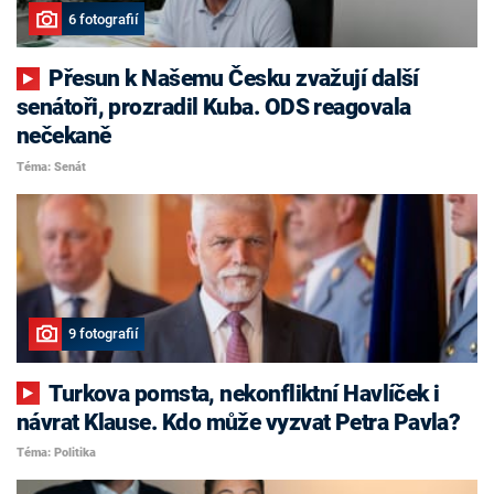
6 fotografií
Přesun k Našemu Česku zvažují další
senátoři, prozradil Kuba. ODS reagovala
nečekaně
Téma: Senát
9 fotografií
Turkova pomsta, nekonfliktní Havlíček i
návrat Klause. Kdo může vyzvat Petra Pavla?
Téma: Politika