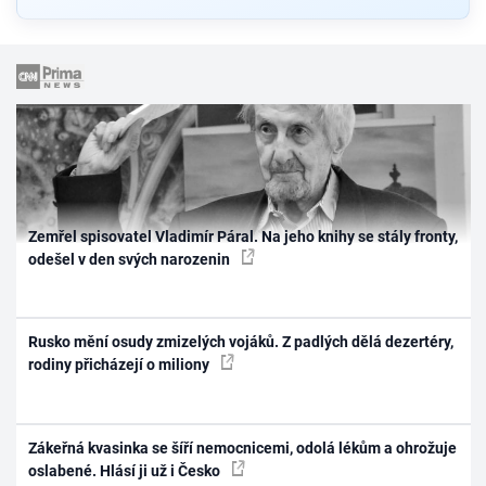
Zemřel spisovatel Vladimír Páral. Na jeho knihy se stály fronty,
odešel v den svých narozenin
Rusko mění osudy zmizelých vojáků. Z padlých dělá dezertéry,
rodiny přicházejí o miliony
Zákeřná kvasinka se šíří nemocnicemi, odolá lékům a ohrožuje
oslabené. Hlásí ji už i Česko