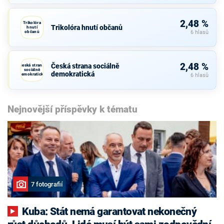
2,48 %
Trikolóra
Trikolóra hnutí občanů
hnutí
občanů
6 hlasů
2,48 %
Česká strana sociálně
Česká strana
sociálně
demokratická
demokratická
6 hlasů
Nejnovější příspěvky k tématu
7 fotografií
Kuba: Stát nemá garantovat nekonečný