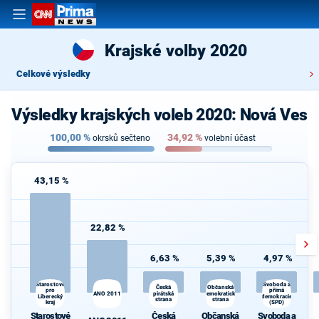
Krajské volby 2020
Celkové výsledky
Výsledky krajských voleb 2020: Nová Ves
100,00
%
34,92
%
okrsků sečteno
volební účast
43,15 %
22,82 %
6,63 %
5,39 %
4,97 %
Starostové
Svoboda a
Občanská
Česká
pro
přímá
ANO 2011
pirátská
demokratická
Liberecký
demokracie
strana
strana
kraj
(SPD)
Starostové
Česká
Občanská
Svoboda a