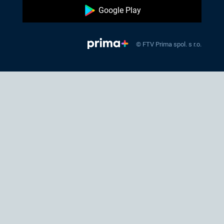
Google Play
© FTV Prima spol. s r.o.