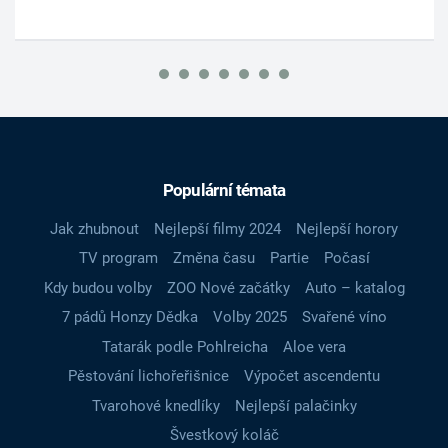
Populární témata
Jak zhubnout
Nejlepší filmy 2024
Nejlepší horory
TV program
Změna času
Partie
Počasí
Kdy budou volby
ZOO Nové začátky
Auto – katalog
7 pádů Honzy Dědka
Volby 2025
Svařené víno
Tatarák podle Pohlreicha
Aloe vera
Pěstování lichořeřišnice
Výpočet ascendentu
Tvarohové knedlíky
Nejlepší palačinky
Švestkový koláč