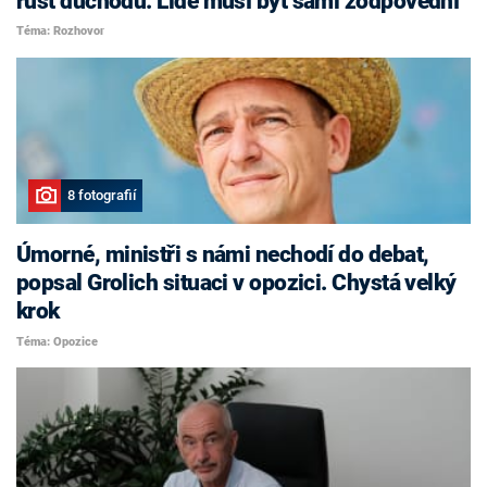
růst důchodů. Lidé musí být sami zodpovědní
Téma: Rozhovor
8 fotografií
Úmorné, ministři s námi nechodí do debat,
popsal Grolich situaci v opozici. Chystá velký
krok
Téma: Opozice