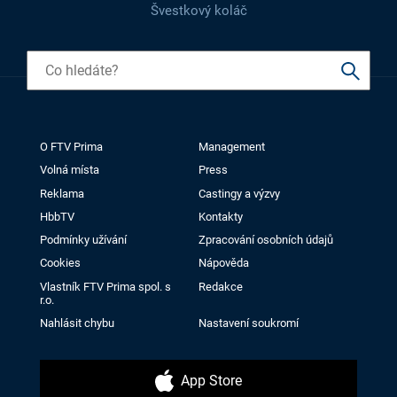
Švestkový koláč
O FTV Prima
Management
Volná místa
Press
Reklama
Castingy a výzvy
HbbTV
Kontakty
Podmínky užívání
Zpracování osobních údajů
Cookies
Nápověda
Vlastník FTV Prima spol. s
Redakce
r.o.
Nahlásit chybu
Nastavení soukromí
App Store