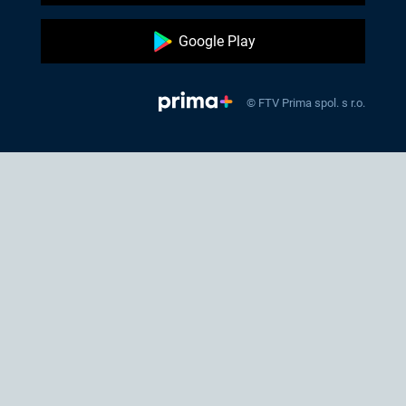
Google Play
© FTV Prima spol. s r.o.