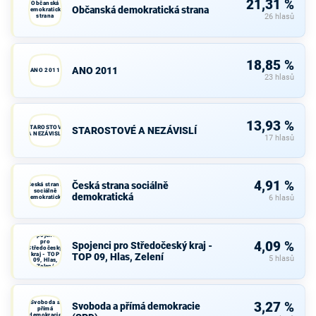
21,31 %
Občanská
Občanská demokratická strana
demokratická
strana
26 hlasů
18,85 %
ANO 2011
ANO 2011
23 hlasů
13,93 %
STAROSTOVÉ
STAROSTOVÉ A NEZÁVISLÍ
A NEZÁVISLÍ
17 hlasů
4,91 %
Česká strana sociálně
Česká strana
sociálně
demokratická
demokratická
6 hlasů
Spojenci
pro
4,09 %
Spojenci pro Středočeský kraj -
Středočeský
kraj - TOP
TOP 09, Hlas, Zelení
5 hlasů
09, Hlas,
Zelení
Svoboda a
3,27 %
Svoboda a přímá demokracie
přímá
demokracie