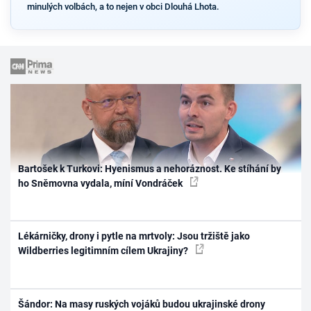
minulých volbách, a to nejen v obci Dlouhá Lhota.
Bartošek k Turkovi: Hyenismus a nehoráznost. Ke stíhání by
ho Sněmovna vydala, míní Vondráček
Lékárničky, drony i pytle na mrtvoly: Jsou tržiště jako
Wildberries legitimním cílem Ukrajiny?
Šándor: Na masy ruských vojáků budou ukrajinské drony