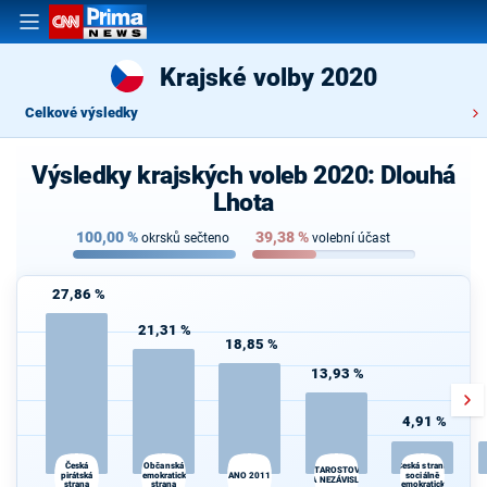
Krajské volby 2020
Celkové výsledky
Výsledky krajských voleb 2020: Dlouhá
Lhota
100,00
%
39,38
%
okrsků sečteno
volební účast
27,86 %
21,31 %
18,85 %
13,93 %
4,91 %
Občanská
Česká
Česká strana
STAROSTOVÉ
pirátská
demokratická
ANO 2011
sociálně
A NEZÁVISLÍ
strana
strana
demokratická