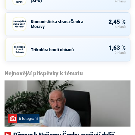
(SPD)
4 hlasů
(SPD)
2,45 %
Komunistická strana Čech a
Komunistická
strana Čech a
Moravy
Moravy
3 hlasů
1,63 %
Trikolóra
Trikolóra hnutí občanů
hnutí
občanů
2 hlasů
Nejnovější příspěvky k tématu
6 fotografií
Přesun k Našemu Česku zvažují další