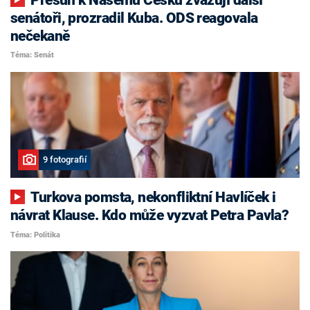
senátoři, prozradil Kuba. ODS reagovala
nečekaně
Téma: Senát
9 fotografií
Turkova pomsta, nekonfliktní Havlíček i
návrat Klause. Kdo může vyzvat Petra Pavla?
Téma: Politika