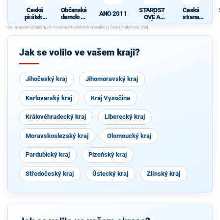
Česká
Občanská
STAROST
Česká
ANO 2011
pirátská
demokrati
OVÉ A
strana
strana
cká strana
NEZÁVISL
sociálně
S
Í
demokrati
cká
Jak se volilo ve vašem kraji?
Jihočeský kraj
Jihomoravský kraj
Karlovarský kraj
Kraj Vysočina
Královéhradecký kraj
Liberecký kraj
Moravskoslezský kraj
Olomoucký kraj
Pardubický kraj
Plzeňský kraj
Středočeský kraj
Ústecký kraj
Zlínský kraj