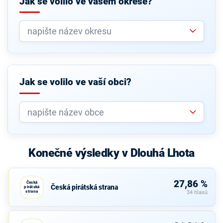
Jak se volilo ve vašem okrese?
Jak se volilo ve vaší obci?
Konečné výsledky v Dlouhá Lhota
27,86 %
Česká
Česká pirátská strana
pirátská
strana
34 hlasů