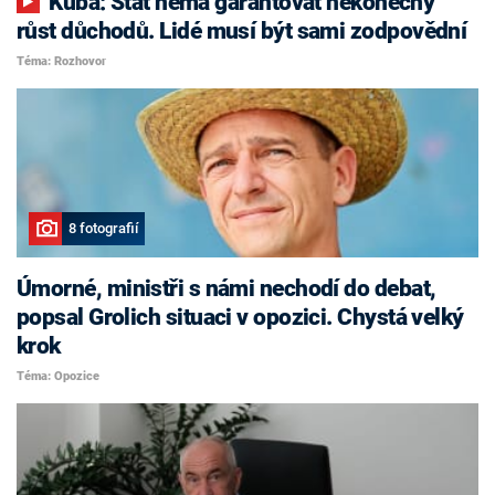
Kuba: Stát nemá garantovat nekonečný
růst důchodů. Lidé musí být sami zodpovědní
Téma: Rozhovor
8 fotografií
Úmorné, ministři s námi nechodí do debat,
popsal Grolich situaci v opozici. Chystá velký
krok
Téma: Opozice