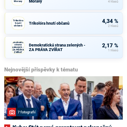
Moravy
Moravy
4 hlasů
4,34 %
Trikolóra
Trikolóra hnutí občanů
hnutí
občanů
2 hlasů
Demokratická
2,17 %
Demokratická strana zelených -
strana
zelených -
ZA PRÁVA ZVÍŘAT
ZA PRÁVA
1 hlasů
ZVÍŘAT
Nejnovější příspěvky k tématu
7 fotografií