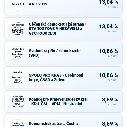
13,04 %
ANO 2011
ANO 2011
6 hlasů
Občanská
Občanská demokratická strana +
demokratická
13,04 %
strana +
STAROSTOVÉ A NEZÁVISLÍ a
STAROSTOVÉ
6 hlasů
A NEZÁVISLÍ a
VÝCHODOČEŠI
VÝCHODOČEŠI
Svoboda a
10,86 %
Svoboda a přímá demokracie
přímá
demokracie
(SPD)
5 hlasů
(SPD)
SPOLU
PRO KRAJ
10,86 %
SPOLU PRO KRAJ - Osobnosti
-
Osobnosti
kraje, ČSSD a Zelení
kraje,
5 hlasů
ČSSD a
Zelení
Koalice pro
8,69 %
Koalice pro Královéhradecký kraj
Královéhradecký
kraj - KDU-ČSL -
- KDU-ČSL - VPM - Nestraníci
VPM -
4 hlasů
Nestraníci
8,69 %
Komunistická strana Čech a
Komunistická
strana Čech a