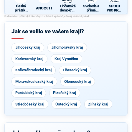
A NEZÁVISLÍ a
(SPD)
ČSSD a
VÝCHODOČEŠI
Zelení
Česká
Občanská
Svoboda a
SPOLU
ANO 2011
pirátská
demokrati
přímá
PRO KRAJ
strana
cká strana
demokraci
-
K
+
e (SPD)
Osobnosti
d
STAROST
kraje,
OVÉ A
ČSSD a
Jak se volilo ve vašem kraji?
NEZÁVISL
Zelení
Í a
N
VÝCHODO
ČEŠI
Jihočeský kraj
Jihomoravský kraj
Karlovarský kraj
Kraj Vysočina
Královéhradecký kraj
Liberecký kraj
Moravskoslezský kraj
Olomoucký kraj
Pardubický kraj
Plzeňský kraj
Středočeský kraj
Ústecký kraj
Zlínský kraj