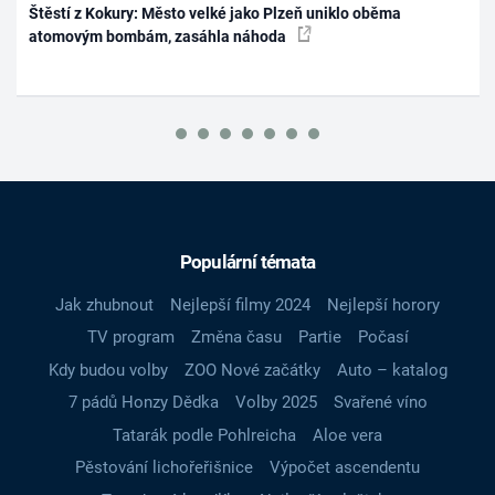
Štěstí z Kokury: Město velké jako Plzeň uniklo oběma
atomovým bombám, zasáhla náhoda
Populární témata
Jak zhubnout
Nejlepší filmy 2024
Nejlepší horory
TV program
Změna času
Partie
Počasí
Kdy budou volby
ZOO Nové začátky
Auto – katalog
7 pádů Honzy Dědka
Volby 2025
Svařené víno
Tatarák podle Pohlreicha
Aloe vera
Pěstování lichořeřišnice
Výpočet ascendentu