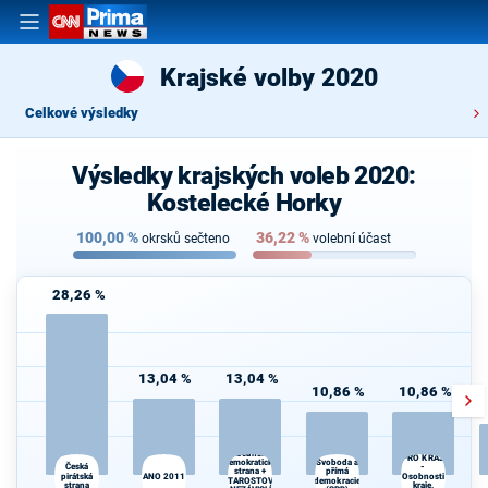
Krajské volby 2020
Celkové výsledky
Výsledky krajských voleb 2020:
Kostelecké Horky
100,00
%
36,22
%
okrsků sečteno
volební účast
28,26 %
13,04 %
13,04 %
10,86 %
10,86 %
SPOLU
Občanská
PRO KRAJ
demokratická
Svoboda a
Kr
Česká
-
strana +
přímá
pirátská
ANO 2011
Osobnosti
kr
STAROSTOVÉ
demokracie
strana
kraje,