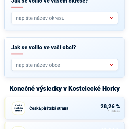
Jak se volilo ve vašem okrese?
Jak se volilo ve vaší obci?
Konečné výsledky v Kostelecké Horky
28,26 %
Česká
Česká pirátská strana
pirátská
strana
13 hlasů