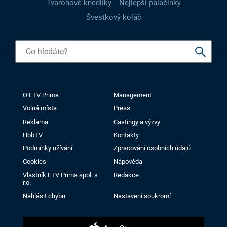
Tvarohové knedlíky
Nejlepší palačinky
Švestkový koláč
O FTV Prima
Management
Volná místa
Press
Reklama
Castingy a výzvy
HbbTV
Kontakty
Podmínky užívání
Zpracování osobních údajů
Cookies
Nápověda
Vlastník FTV Prima spol. s
Redakce
r.o.
Nahlásit chybu
Nastavení soukromí