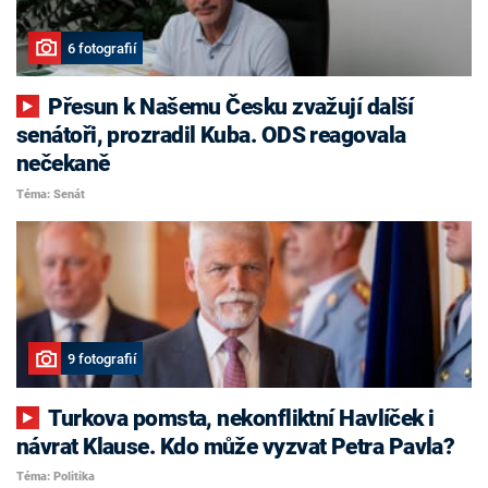
6 fotografií
Přesun k Našemu Česku zvažují další
senátoři, prozradil Kuba. ODS reagovala
nečekaně
Téma: Senát
9 fotografií
Turkova pomsta, nekonfliktní Havlíček i
návrat Klause. Kdo může vyzvat Petra Pavla?
Téma: Politika