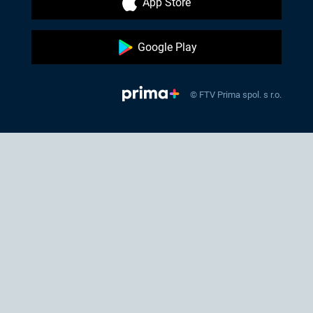
App Store
Google Play
© FTV Prima spol. s r.o.