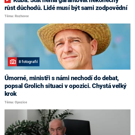
růst důchodů. Lidé musí být sami zodpovědní
Téma: Rozhovor
8 fotografií
Úmorné, ministři s námi nechodí do debat,
popsal Grolich situaci v opozici. Chystá velký
krok
Téma: Opozice