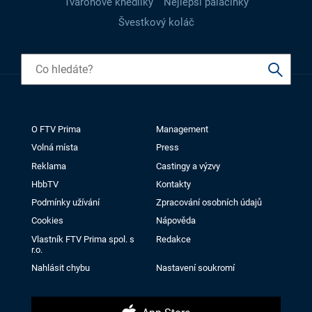
Tvarohové knedlíky
Nejlepší palačinky
Švestkový koláč
O FTV Prima
Management
Volná místa
Press
Reklama
Castingy a výzvy
HbbTV
Kontakty
Podmínky užívání
Zpracování osobních údajů
Cookies
Nápověda
Vlastník FTV Prima spol. s
Redakce
r.o.
Nahlásit chybu
Nastavení soukromí