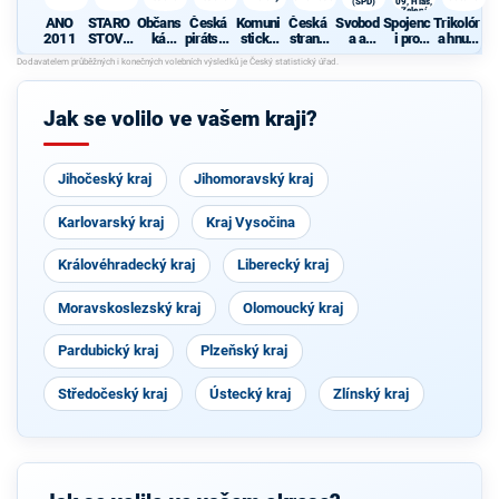
(SPD)
09, Hlas,
Zelení
ANO
STARO
Občans
Česká
Komuni
Česká
Svobod
Spojenc
Trikolór
2011
STOVÉ
ká
pirátská
stická
strana
a a
i pro
a hnutí
A
demokr
strana
strana
sociálně
přímá
Středoč
občanů
NEZÁVI
atická
Čech a
demokr
demokr
eský
SLÍ
strana
Moravy
atická
acie
kraj -
(SPD)
TOP 09,
Jak se volilo ve vašem kraji?
Hlas,
Zelení
Jihočeský kraj
Jihomoravský kraj
Karlovarský kraj
Kraj Vysočina
Královéhradecký kraj
Liberecký kraj
Moravskoslezský kraj
Olomoucký kraj
Pardubický kraj
Plzeňský kraj
Středočeský kraj
Ústecký kraj
Zlínský kraj