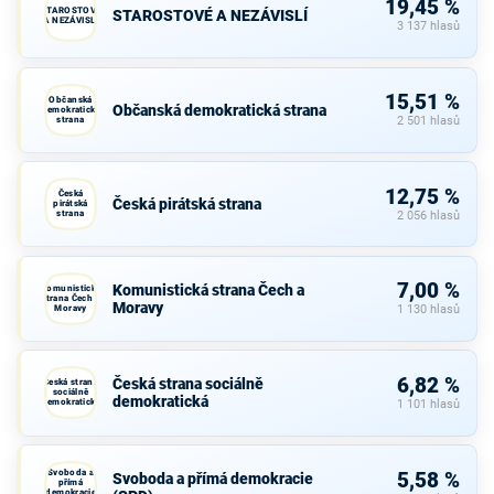
19,45 %
STAROSTOVÉ
STAROSTOVÉ A NEZÁVISLÍ
A NEZÁVISLÍ
3 137 hlasů
15,51 %
Občanská
Občanská demokratická strana
demokratická
strana
2 501 hlasů
12,75 %
Česká
Česká pirátská strana
pirátská
strana
2 056 hlasů
7,00 %
Komunistická strana Čech a
Komunistická
strana Čech a
Moravy
Moravy
1 130 hlasů
6,82 %
Česká strana sociálně
Česká strana
sociálně
demokratická
demokratická
1 101 hlasů
Svoboda a
5,58 %
Svoboda a přímá demokracie
přímá
demokracie