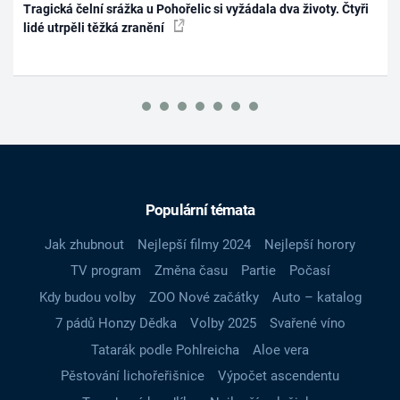
Tragická čelní srážka u Pohořelic si vyžádala dva životy. Čtyři
lidé utrpěli těžká zranění
Populární témata
Jak zhubnout
Nejlepší filmy 2024
Nejlepší horory
TV program
Změna času
Partie
Počasí
Kdy budou volby
ZOO Nové začátky
Auto – katalog
7 pádů Honzy Dědka
Volby 2025
Svařené víno
Tatarák podle Pohlreicha
Aloe vera
Pěstování lichořeřišnice
Výpočet ascendentu