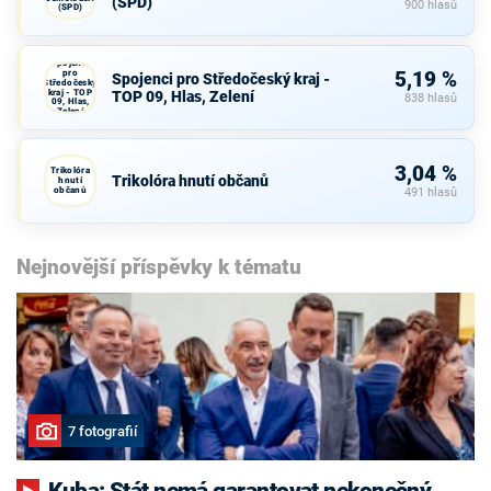
(SPD)
900 hlasů
(SPD)
Spojenci
pro
5,19 %
Spojenci pro Středočeský kraj -
Středočeský
kraj - TOP
TOP 09, Hlas, Zelení
838 hlasů
09, Hlas,
Zelení
3,04 %
Trikolóra
Trikolóra hnutí občanů
hnutí
občanů
491 hlasů
Nejnovější příspěvky k tématu
7 fotografií
Kuba: Stát nemá garantovat nekonečný