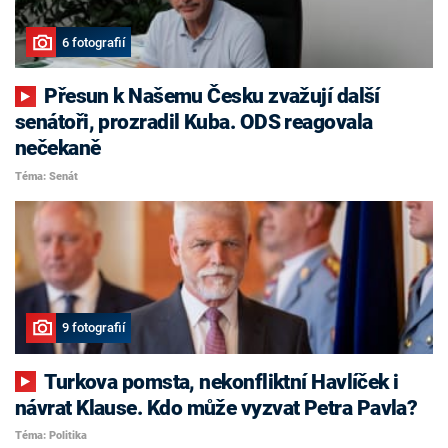
6 fotografií
Přesun k Našemu Česku zvažují další
senátoři, prozradil Kuba. ODS reagovala
nečekaně
Téma: Senát
9 fotografií
Turkova pomsta, nekonfliktní Havlíček i
návrat Klause. Kdo může vyzvat Petra Pavla?
Téma: Politika