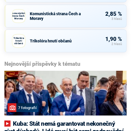
2,85 %
Komunistická strana Čech a
Komunistická
strana Čech a
Moravy
Moravy
3 hlasů
1,90 %
Trikolóra
Trikolóra hnutí občanů
hnutí
občanů
2 hlasů
Nejnovější příspěvky k tématu
7 fotografií
Kuba: Stát nemá garantovat nekonečný