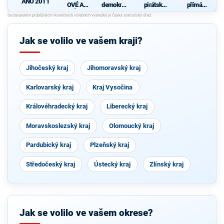
ANO 2011
OVÉ A
demokrati
pirátská
přímá
NEZÁVISL
cká strana
strana
demokraci
S
Í
e (SPD)
Jak se volilo ve vašem kraji?
Jihočeský kraj
Jihomoravský kraj
Karlovarský kraj
Kraj Vysočina
Královéhradecký kraj
Liberecký kraj
Moravskoslezský kraj
Olomoucký kraj
Pardubický kraj
Plzeňský kraj
Středočeský kraj
Ústecký kraj
Zlínský kraj
Jak se volilo ve vašem okrese?