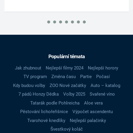
Populární témata
Jak zhubnout
Nejlepší filmy 2024
Nejlepší horory
TV program
Změna času
Partie
Počasí
Kdy budou volby
ZOO Nové začátky
Auto – katalog
7 pádů Honzy Dědka
Volby 2025
Svařené víno
Tatarák podle Pohlreicha
Aloe vera
Pěstování lichořeřišnice
Výpočet ascendentu
Tvarohové knedlíky
Nejlepší palačinky
Švestkový koláč