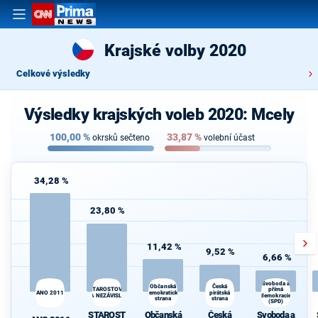
Krajské volby 2020
Celkové výsledky
Výsledky krajských voleb 2020: Mcely
100,00
%
33,87
%
okrsků sečteno
volební účast
34,28 %
23,80 %
11,42 %
9,52 %
6,66 %
Svoboda a
Česká
Občanská
přímá
STAROSTOVÉ
ANO 2011
demokratická
pirátská
A NEZÁVISLÍ
demokracie
strana
strana
(SPD)
STAROST
Občanská
Česká
Svoboda a