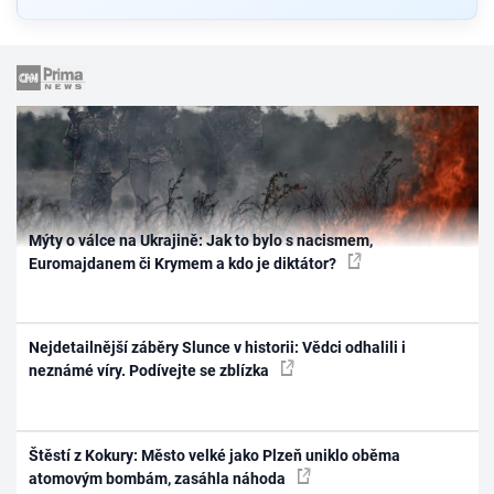
Mýty o válce na Ukrajině: Jak to bylo s nacismem,
Euromajdanem či Krymem a kdo je diktátor?
Nejdetailnější záběry Slunce v historii: Vědci odhalili i
neznámé víry. Podívejte se zblízka
Štěstí z Kokury: Město velké jako Plzeň uniklo oběma
atomovým bombám, zasáhla náhoda