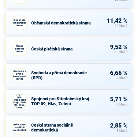
11,42 %
Občanská
Občanská demokratická strana
demokratická
strana
12 hlasů
9,52 %
Česká
Česká pirátská strana
pirátská
strana
10 hlasů
Svoboda a
6,66 %
Svoboda a přímá demokracie
přímá
demokracie
(SPD)
7 hlasů
(SPD)
Spojenci
pro
5,71 %
Spojenci pro Středočeský kraj -
Středočeský
kraj - TOP
TOP 09, Hlas, Zelení
6 hlasů
09, Hlas,
Zelení
2,85 %
Česká strana sociálně
Česká strana
sociálně
demokratická
demokratická
3 hlasů