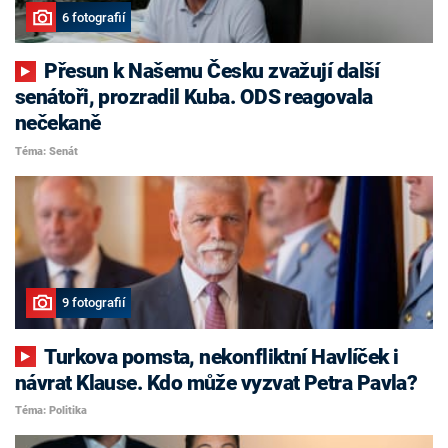
6 fotografií
Přesun k Našemu Česku zvažují další
senátoři, prozradil Kuba. ODS reagovala
nečekaně
Téma: Senát
9 fotografií
Turkova pomsta, nekonfliktní Havlíček i
návrat Klause. Kdo může vyzvat Petra Pavla?
Téma: Politika