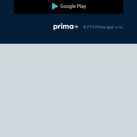
Google Play
© FTV Prima spol. s r.o.