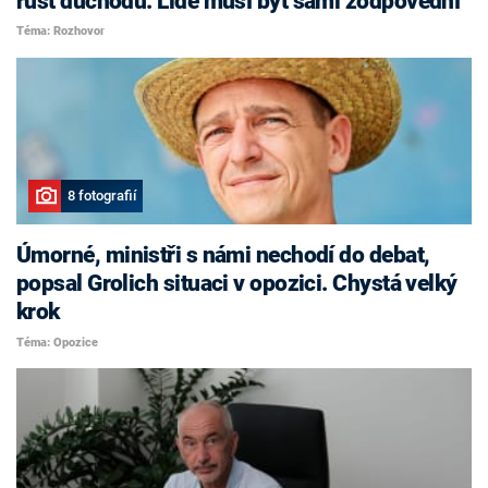
růst důchodů. Lidé musí být sami zodpovědní
Téma: Rozhovor
8 fotografií
Úmorné, ministři s námi nechodí do debat,
popsal Grolich situaci v opozici. Chystá velký
krok
Téma: Opozice