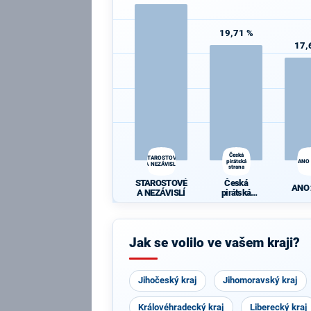
19,71 %
17,
Česká
STAROSTOVÉ
pirátská
ANO
A NEZÁVISLÍ
strana
STAROSTOVÉ
Česká
ANO
A NEZÁVISLÍ
pirátská
strana
Jak se volilo ve vašem kraji?
Jihočeský kraj
Jihomoravský kraj
Královéhradecký kraj
Liberecký kraj