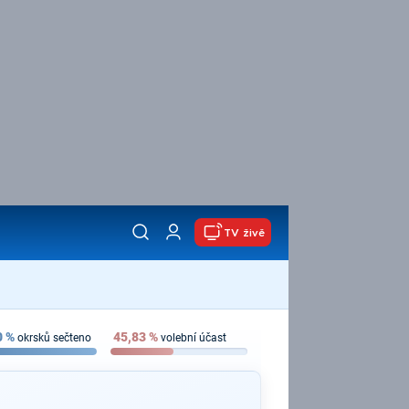
TV živě
0
%
45,83
%
okrsků sečteno
volební účast