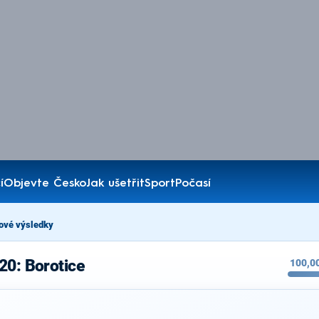
í
Objevte Česko
Jak ušetřit
Sport
Počasí
ové výsledky
20: Borotice
100,0