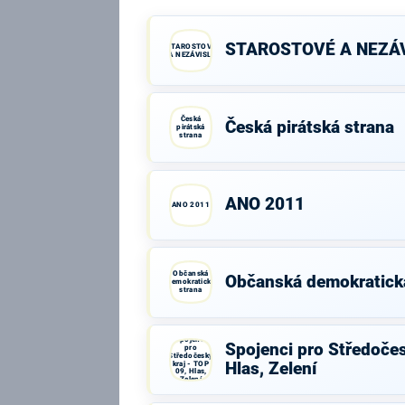
STAROSTOVÉ A NEZÁV
STAROSTOVÉ
A NEZÁVISLÍ
Česká
Česká pirátská strana
pirátská
strana
ANO 2011
ANO 2011
Občanská
Občanská demokratick
demokratická
strana
Spojenci
Spojenci pro Středočes
pro
Středočeský
kraj - TOP
Hlas, Zelení
09, Hlas,
Zelení