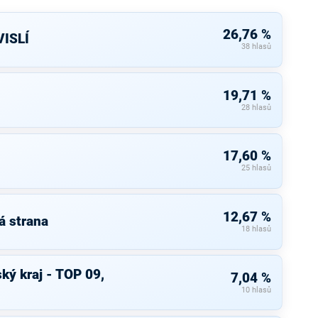
26,76 %
ISLÍ
38 hlasů
19,71 %
28 hlasů
17,60 %
25 hlasů
12,67 %
á strana
18 hlasů
ký kraj - TOP 09,
7,04 %
10 hlasů