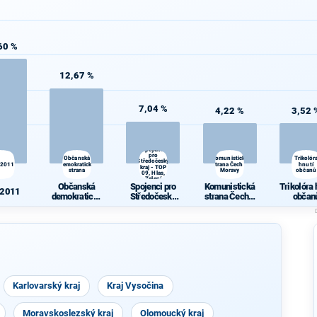
60 %
12,67 %
7,04 %
4,22 %
3,52 
Spojenci
pro
Občanská
Komunistická
Trikolór
Středočeský
 2011
demokratická
strana Čech a
hnutí
kraj - TOP
strana
Moravy
občanů
09, Hlas,
Zelení
Občanská
Spojenci pro
Komunistická
Trikolóra 
 2011
demokratická
Středočeský
strana Čech a
občan
strana
kraj - TOP 09,
Moravy
Hlas, Zelení
Karlovarský kraj
Kraj Vysočina
Moravskoslezský kraj
Olomoucký kraj