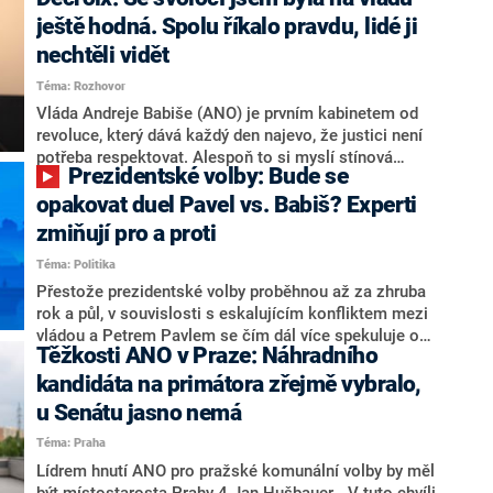
hlava státu Petr Pavel. Daleko za ním pak bookmakeři
zmiňují dva výrazné politiky ANO, tedy premiéra
ještě hodná. Spolu říkalo pravdu, lidé ji
Andreje Babiše a ministra průmyslu Karla Havlíčka.
nechtěli vidět
Oblíbeným tipem samotných sázkařů je poslanec za
Téma: Rozhovor
Motoristy Filip Turek. Politolog Jan Kubáček nicméně
o případné kandidatuře kohokoliv ze zmíněné trojice
Vláda Andreje Babiše (ANO) je prvním kabinetem od
značně pochybuje. Podle něj současná koalice dosud
revoluce, který dává každý den najevo, že justici není
nemá osobu, která by Pavlovi mohla konkurovat.
potřeba respektovat. Alespoň to si myslí stínová
Prezidentské volby: Bude se
ministryně spravedlnosti ODS Eva Decroix. V
rozhovoru pro CNN Prima NEWS si nebrala servítky
opakovat duel Pavel vs. Babiš? Experti
ohledně politického výkonu svého nástupce Jeronýma
zmiňují pro a proti
Tejce (za ANO) či vládní zmocněnkyně pro lidská
Téma: Politika
práva Taťány Malé (ANO). Označením „svoloč“ na
adresu vlády prý byla ještě hodná. Decroix se také
Přestože prezidentské volby proběhnou až za zhruba
vrátila k volební porážce koalice Spolu či promluvila o
rok a půl, v souvislosti s eskalujícím konfliktem mezi
hnutí Naše Česko Martina Kuby.
vládou a Petrem Pavlem se čím dál více spekuluje o
Těžkosti ANO v Praze: Náhradního
tom, koho by do bitvy o Hrad mohla vyslat současná
koalice. Někteří političtí komentátoři znovu vytahují
kandidáta na primátora zřejmě vybralo,
jméno premiéra Andreje Babiše (ANO). Jak moc je
u Senátu jasno nemá
pravděpodobné, že se v prezidentských volbách 2028
Téma: Praha
bude znovu opakovat souboj z roku 2023?
Lídrem hnutí ANO pro pražské komunální volby by měl
být místostarosta Prahy 4 Jan Hušbauer. „V tuto chvíli