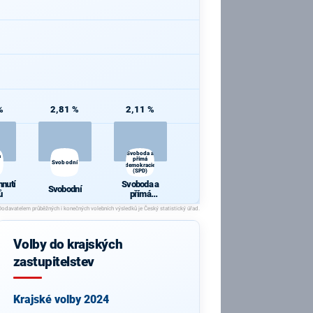
%
2,81 %
2,11 %
Svoboda a
a
přímá
Svobodní
demokracie
(SPD)
hnutí
Svoboda a
Svobodní
ů
přímá
demokracie
(SPD)
Volby do krajských
zastupitelstev
Krajské volby 2024