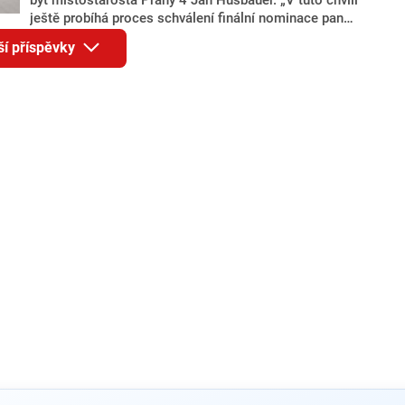
ještě probíhá proces schválení finální nominace pana
Jana Hušbauera Výborem hnutí ANO,“ uvedl pro
ší příspěvky
redakci místopředseda pražského ANO Martin
Benkovič. O Hušbauerovi se spekulovalo jako o
náhradníkovi v čele pražské kandidátky poté, co
rezignoval po sérii nejasností v majetkových
přiznáních a pořizování bytů Ondřej Prokop. Zároveň
ale stále není jasné, kdo bude za ANO kandidovat ve
dvou ze tří pražských obvodů do horní komory
parlamentu. ANO má v Praze dlouhodobě horší
výsledky než ve zbytku republiky.