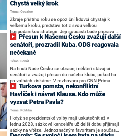
Chystá velký krok
Téma: Opozice
Zkraje příštího roku se opoziční lidovci chystají k
velkému kroku, představí totiž svou velkou
hospodářskou strategii. Její součástí bude příprava na
Přesun k Našemu Česku zvažují další
stárnutí populace, řekl ve středu na setkání s novináři
nový předseda lidovců Jan Grolich. Ten zároveň v
senátoři, prozradil Kuba. ODS reagovala
senátních volbách kandiduje ve Vyškově. Popsal i
nečekaně
aktivitu opozice, o níž vládní strany nebo političtí
Téma: Senát
komentátoři mluví jako o slabé a v defenzivě. „Je to
úmorná práce upozorňovat na chyby vlády. Ministři s
Na hnutí Naše Česko se obracejí někteří stávající
námi navíc nechodí do debat. Chceme ale ukazovat
senátoři a zvažují přesun do našeho klubu, pokud ho
svoje témata,“ odpověděl Grolich na dotaz CNN Prima
po volbách získáme. V rozhovoru pro CNN Prima
Turkova pomsta, nekonfliktní
NEWS.
NEWS to řekl zakladatel hnutí a jihočeský hejtman
Martin Kuba. Konkrétní nebyl, ale získat by takto mohl
Havlíček i návrat Klause. Kdo může
například senátora Zdeňka Hrabu, který je dnes
vyzvat Petra Pavla?
součástí klubu ODS a TOP 09. Hraba to na dotaz
Téma: Politika
redakce nevyloučil. Předseda klubu senátorů ODS
Zdeněk Nytra redakci řekl, že počítá s odchodem
I když se prezidentské volby mají uskutečnit až v
některých senátorů z klubu a že Naše Česko není
lednu 2028, sázkové kanceláře už delší dobu přijímají
nepřítel, ale soupeř.
sázky na vítěze. Jednoznačným favoritem je současná
Decroix: Se svoločí jsem byla na vládu