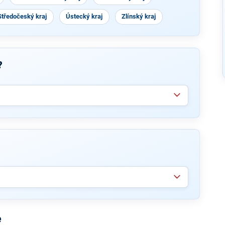
Středočeský kraj
Ústecký kraj
Zlínský kraj
?
e