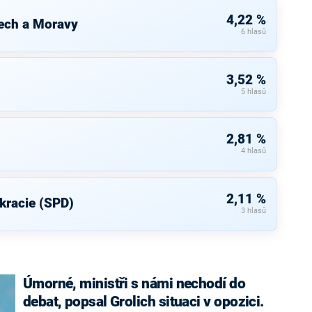
4,22 %
ech a Moravy
6 hlasů
3,52 %
5 hlasů
2,81 %
4 hlasů
2,11 %
kracie (SPD)
3 hlasů
Úmorné, ministři s námi nechodí do
debat, popsal Grolich situaci v opozici.