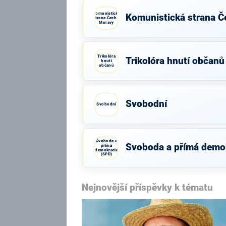
Komunistická
Komunistická strana Č
strana Čech a
Moravy
Trikolóra
Trikolóra hnutí občanů
hnutí
občanů
Svobodní
Svobodní
Svoboda a
Svoboda a přímá demo
přímá
demokracie
(SPD)
Nejnovější příspěvky k tématu