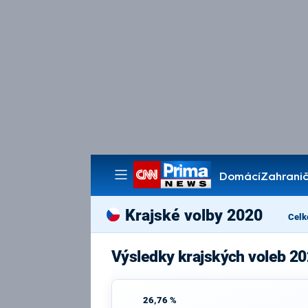
Domácí
Zahranič
Pořady
Krajské volby 2020
Celk
Výsledky krajských voleb 20
26,76 %