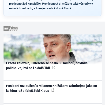
pro jednotlivé kandidáty. Prohlédnout si můžete také výsledky v
minulých volbách, a to nejen v obci Horní Planá.
Exšéfa železnic, u kterého se našlo 80 milionů, obvinila
policie. Zajímá se i o další lidi
Poslední rozloučení s Milanem Knížákem: Odmítejme jako on
každou lež a faleš, řekl Klaus