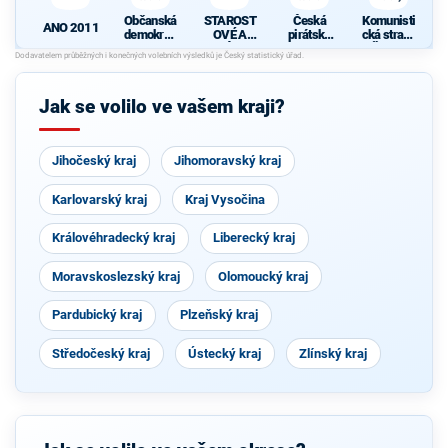
Občanská
STAROST
Česká
Komunisti
ANO 2011
demokrati
OVÉ A
pirátská
cká strana
cká strana
NEZÁVISL
strana
Čech a
Í
Moravy
d
Jak se volilo ve vašem kraji?
Jihočeský kraj
Jihomoravský kraj
Karlovarský kraj
Kraj Vysočina
Královéhradecký kraj
Liberecký kraj
Moravskoslezský kraj
Olomoucký kraj
Pardubický kraj
Plzeňský kraj
Středočeský kraj
Ústecký kraj
Zlínský kraj