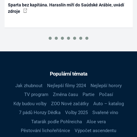
Sparta bez kapitána. Haraslín míří do Saúdské Arábie, uvádí
zdroje
Populární témata
Jak zhubnout
Nejlepší filmy 2024
Nejlepší horory
TV program
Změna času
Partie
Počasí
Kdy budou volby
ZOO Nové začátky
Auto – katalog
7 pádů Honzy Dědka
Volby 2025
Svařené víno
Tatarák podle Pohlreicha
Aloe vera
Pěstování lichořeřišnice
Výpočet ascendentu