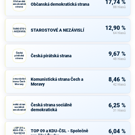
17,74 %
Občanská
Občanská demokratická strana
demokratická
strana
88 hlasů
12,90 %
STAROSTOVÉ
STAROSTOVÉ A NEZÁVISLÍ
A NEZÁVISLÍ
64 hlasů
9,67 %
Česká
Česká pirátská strana
pirátská
strana
48 hlasů
8,46 %
Komunistická strana Čech a
Komunistická
strana Čech a
Moravy
Moravy
42 hlasů
6,25 %
Česká strana sociálně
Česká strana
sociálně
demokratická
demokratická
31 hlasů
TOP 09 a
6,04 %
TOP 09 a KDU-ČSL - Společně
KDU-ČSL -
Společně