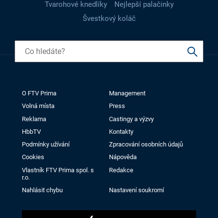
Tvarohové knedlíky
Nejlepší palačinky
Švestkový koláč
O FTV Prima
Management
Volná místa
Press
Reklama
Castingy a výzvy
HbbTV
Kontakty
Podmínky užívání
Zpracování osobních údajů
Cookies
Nápověda
Vlastník FTV Prima spol. s
Redakce
r.o.
Nahlásit chybu
Nastavení soukromí