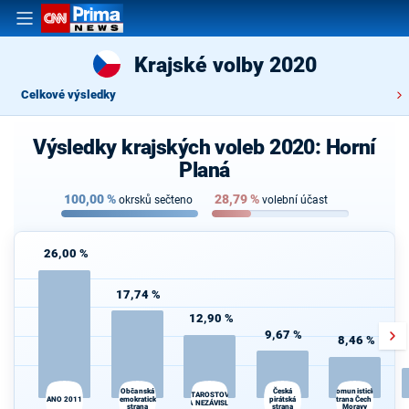
Krajské volby 2020
Celkové výsledky
Výsledky krajských voleb 2020: Horní
Planá
100,00
%
28,79
%
okrsků sečteno
volební účast
26,00 %
17,74 %
12,90 %
9,67 %
8,46 %
Občanská
Česká
Komunistická
STAROSTOVÉ
ANO 2011
demokratická
pirátská
strana Čech a
A NEZÁVISLÍ
strana
strana
Moravy
d