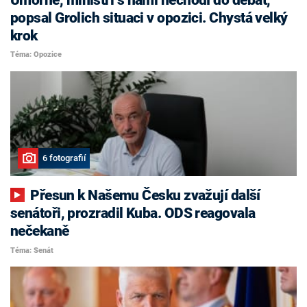
popsal Grolich situaci v opozici. Chystá velký
krok
Téma: Opozice
6 fotografií
Přesun k Našemu Česku zvažují další
senátoři, prozradil Kuba. ODS reagovala
nečekaně
Téma: Senát