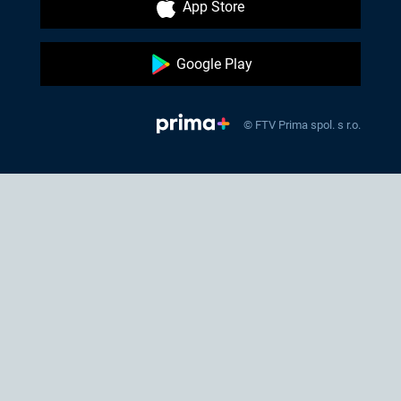
App Store
Google Play
© FTV Prima spol. s r.o.