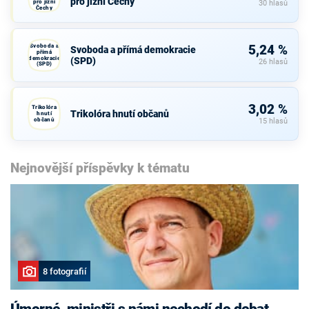
pro jižní Čechy
pro jižní
30 hlasů
Čechy
Svoboda a
5,24 %
Svoboda a přímá demokracie
přímá
demokracie
(SPD)
26 hlasů
(SPD)
3,02 %
Trikolóra
Trikolóra hnutí občanů
hnutí
občanů
15 hlasů
Nejnovější příspěvky k tématu
8 fotografií
Úmorné, ministři s námi nechodí do debat,