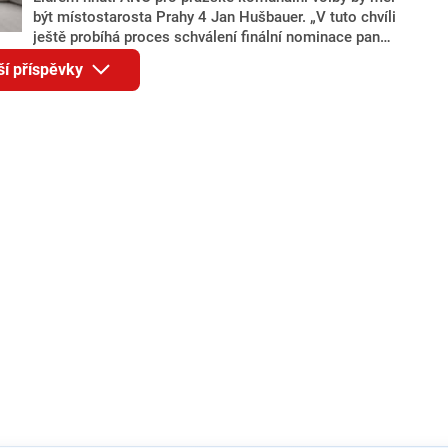
být místostarosta Prahy 4 Jan Hušbauer. „V tuto chvíli
ještě probíhá proces schválení finální nominace pana
Jana Hušbauera Výborem hnutí ANO,“ uvedl pro
ší příspěvky
redakci místopředseda pražského ANO Martin
Benkovič. O Hušbauerovi se spekulovalo jako o
náhradníkovi v čele pražské kandidátky poté, co
rezignoval po sérii nejasností v majetkových
přiznáních a pořizování bytů Ondřej Prokop. Zároveň
ale stále není jasné, kdo bude za ANO kandidovat ve
dvou ze tří pražských obvodů do horní komory
parlamentu. ANO má v Praze dlouhodobě horší
výsledky než ve zbytku republiky.