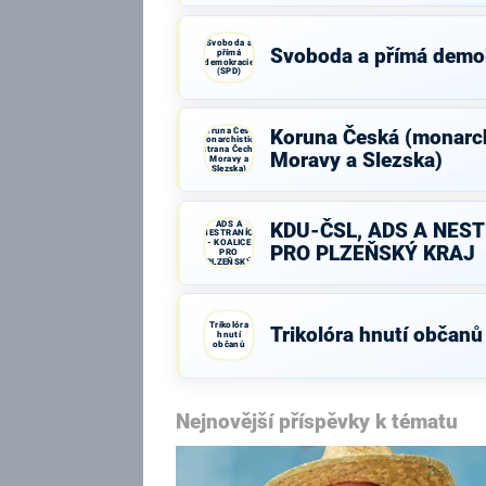
Svoboda a
Svoboda a přímá demo
přímá
demokracie
(SPD)
Koruna Česká
Koruna Česká (monarch
(monarchistická
strana Čech,
Moravy a Slezska)
Moravy a
Slezska)
KDU-ČSL,
ADS A
KDU-ČSL, ADS A NEST
NESTRANÍCI
- KOALICE
PRO PLZEŇSKÝ KRAJ
PRO
PLZEŇSKÝ
KRAJ
Trikolóra
Trikolóra hnutí občanů
hnutí
občanů
Nejnovější příspěvky k tématu