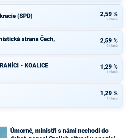
2,59 %
kracie (SPD)
2 hlasů
istická strana Čech,
2,59 %
2 hlasů
RANÍCI - KOALICE
1,29 %
1 hlasů
1,29 %
1 hlasů
Úmorné, ministři s námi nechodí do