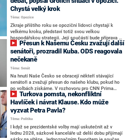
debat, popsal Grolich situaci v opozici.
Chystá velký krok
Téma: Opozice
Zkraje příštího roku se opoziční lidovci chystají k
velkému kroku, představí totiž svou velkou
hospodářskou strategii. Její součástí bude příprava na
Přesun k Našemu Česku zvažují další
stárnutí populace, řekl ve středu na setkání s novináři
nový předseda lidovců Jan Grolich. Ten zároveň v
senátoři, prozradil Kuba. ODS reagovala
senátních volbách kandiduje ve Vyškově. Popsal i
nečekaně
aktivitu opozice, o níž vládní strany nebo političtí
Téma: Senát
komentátoři mluví jako o slabé a v defenzivě. „Je to
úmorná práce upozorňovat na chyby vlády. Ministři s
Na hnutí Naše Česko se obracejí někteří stávající
námi navíc nechodí do debat. Chceme ale ukazovat
senátoři a zvažují přesun do našeho klubu, pokud ho
svoje témata,“ odpověděl Grolich na dotaz CNN Prima
po volbách získáme. V rozhovoru pro CNN Prima
Turkova pomsta, nekonfliktní
NEWS.
NEWS to řekl zakladatel hnutí a jihočeský hejtman
Martin Kuba. Konkrétní nebyl, ale získat by takto mohl
Havlíček i návrat Klause. Kdo může
například senátora Zdeňka Hrabu, který je dnes
vyzvat Petra Pavla?
součástí klubu ODS a TOP 09. Hraba to na dotaz
Téma: Politika
redakce nevyloučil. Předseda klubu senátorů ODS
Zdeněk Nytra redakci řekl, že počítá s odchodem
I když se prezidentské volby mají uskutečnit až v
některých senátorů z klubu a že Naše Česko není
lednu 2028, sázkové kanceláře už delší dobu přijímají
nepřítel, ale soupeř.
sázky na vítěze. Jednoznačným favoritem je současná