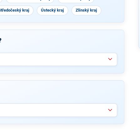
Středočeský kraj
Ústecký kraj
Zlínský kraj
?