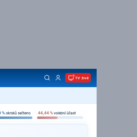
TV živě
0
%
44,44
%
okrsků sečteno
volební účast