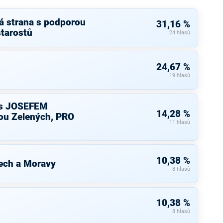
á strana s podporou
31,16 %
starostů
24 hlasů
24,67 %
19 hlasů
s JOSEFEM
14,28 %
u Zelených, PRO
11 hlasů
10,38 %
ech a Moravy
8 hlasů
10,38 %
8 hlasů