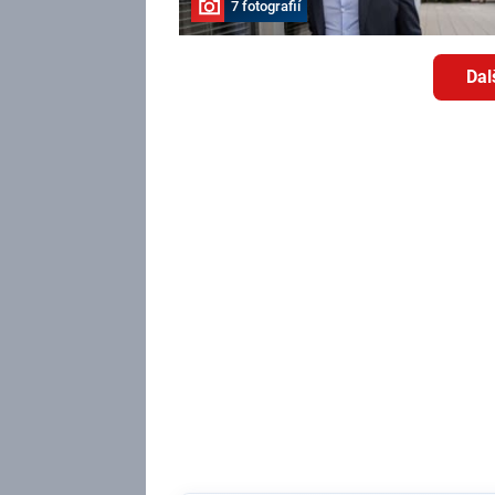
7 fotografií
Dal