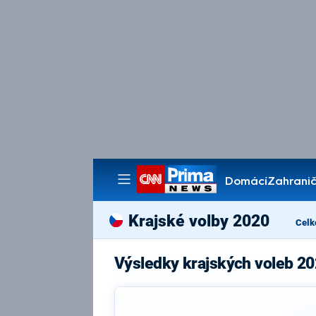
Domácí
Zahranič
Pořady
Krajské volby 2020
Celk
Výsledky krajských voleb 20