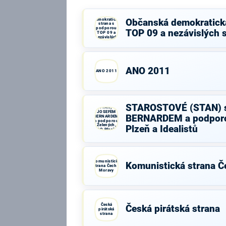
Občanská
demokratická
Občanská demokratick
strana s
podporou
TOP 09 a nezávislých 
TOP 09 a
nezávislých
starostů
ANO 2011
ANO 2011
STAROSTOVÉ
STAROSTOVÉ (STAN) 
(STAN) s
JOSEFEM
BERNARDEM a podporo
BERNARDEM
a podporou
Zelených,
Plzeň a Idealistů
PRO Plzeň a
Idealistů
Komunistická
Komunistická strana Č
strana Čech a
Moravy
Česká
Česká pirátská strana
pirátská
strana