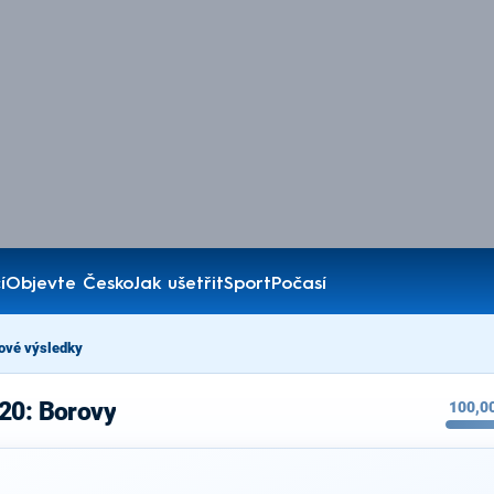
í
Objevte Česko
Jak ušetřit
Sport
Počasí
ové výsledky
20: Borovy
100,0