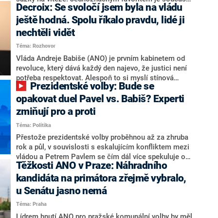
Decroix: Se svoločí jsem byla na vládu
hlava státu Petr Pavel. Daleko za ním pak bookmakeři
zmiňují dva výrazné politiky ANO, tedy premiéra
ještě hodná. Spolu říkalo pravdu, lidé ji
Andreje Babiše a ministra průmyslu Karla Havlíčka.
nechtěli vidět
Oblíbeným tipem samotných sázkařů je poslanec za
Téma: Rozhovor
Motoristy Filip Turek. Politolog Jan Kubáček nicméně
o případné kandidatuře kohokoliv ze zmíněné trojice
Vláda Andreje Babiše (ANO) je prvním kabinetem od
značně pochybuje. Podle něj současná koalice dosud
revoluce, který dává každý den najevo, že justici není
nemá osobu, která by Pavlovi mohla konkurovat.
potřeba respektovat. Alespoň to si myslí stínová
Prezidentské volby: Bude se
ministryně spravedlnosti ODS Eva Decroix. V
rozhovoru pro CNN Prima NEWS si nebrala servítky
opakovat duel Pavel vs. Babiš? Experti
ohledně politického výkonu svého nástupce Jeronýma
zmiňují pro a proti
Tejce (za ANO) či vládní zmocněnkyně pro lidská
Téma: Politika
práva Taťány Malé (ANO). Označením „svoloč“ na
adresu vlády prý byla ještě hodná. Decroix se také
Přestože prezidentské volby proběhnou až za zhruba
vrátila k volební porážce koalice Spolu či promluvila o
rok a půl, v souvislosti s eskalujícím konfliktem mezi
hnutí Naše Česko Martina Kuby.
vládou a Petrem Pavlem se čím dál více spekuluje o
Těžkosti ANO v Praze: Náhradního
tom, koho by do bitvy o Hrad mohla vyslat současná
koalice. Někteří političtí komentátoři znovu vytahují
kandidáta na primátora zřejmě vybralo,
jméno premiéra Andreje Babiše (ANO). Jak moc je
u Senátu jasno nemá
pravděpodobné, že se v prezidentských volbách 2028
Téma: Praha
bude znovu opakovat souboj z roku 2023?
Lídrem hnutí ANO pro pražské komunální volby by měl