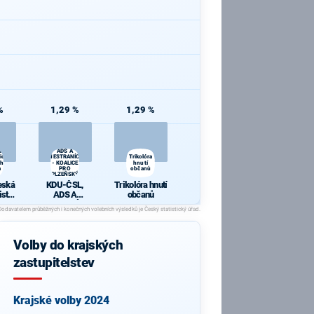
%
1,29 %
1,29 %
KDU-ČSL,
ská
ADS A
ická
NESTRANÍCI
Trikolóra
h,
- KOALICE
hnutí
a
PRO
občanů
PLZEŇSKÝ
KRAJ
eská
KDU-ČSL,
Trikolóra hnutí
stic
ADS A
občanů
na
NESTRANÍCI -
ravy
KOALICE PRO
ka)
PLZEŇSKÝ
KRAJ
Volby do krajských
zastupitelstev
Krajské volby 2024