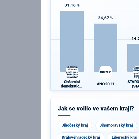
31,16 %
24,67 %
14,
STAR
Občanská
(ST
demokratická
JOS
strana s
BERN
podporou
ANO 2011
a po
TOP 09 a
Zele
nezávislých
PRO P
starostů
Občanská
STAR
Idea
ANO 2011
demokratická
(ST
strana s
JOS
podporou TOP
BERN
09 a
a po
nezávislých
Zele
Jak se volilo ve vašem kraji?
starostů
PRO P
Idea
Jihočeský kraj
Jihomoravský kraj
Královéhradecký kraj
Liberecký kraj