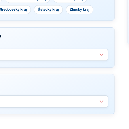
Středočeský kraj
Ústecký kraj
Zlínský kraj
?