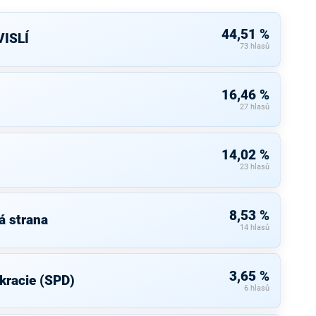
44,51 %
ISLÍ
73 hlasů
16,46 %
27 hlasů
14,02 %
23 hlasů
8,53 %
á strana
14 hlasů
3,65 %
kracie (SPD)
6 hlasů