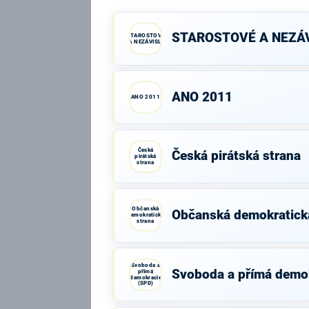
STAROSTOVÉ A NEZÁV
STAROSTOVÉ
A NEZÁVISLÍ
ANO 2011
ANO 2011
Česká
Česká pirátská strana
pirátská
strana
Občanská
Občanská demokratick
demokratická
strana
Svoboda a
Svoboda a přímá demo
přímá
demokracie
(SPD)