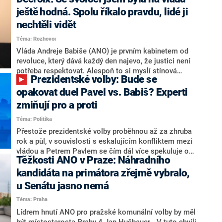
hlava státu Petr Pavel. Daleko za ním pak bookmakeři
zmiňují dva výrazné politiky ANO, tedy premiéra
ještě hodná. Spolu říkalo pravdu, lidé ji
Andreje Babiše a ministra průmyslu Karla Havlíčka.
nechtěli vidět
Oblíbeným tipem samotných sázkařů je poslanec za
Téma: Rozhovor
Motoristy Filip Turek. Politolog Jan Kubáček nicméně
o případné kandidatuře kohokoliv ze zmíněné trojice
Vláda Andreje Babiše (ANO) je prvním kabinetem od
značně pochybuje. Podle něj současná koalice dosud
revoluce, který dává každý den najevo, že justici není
nemá osobu, která by Pavlovi mohla konkurovat.
potřeba respektovat. Alespoň to si myslí stínová
Prezidentské volby: Bude se
ministryně spravedlnosti ODS Eva Decroix. V
rozhovoru pro CNN Prima NEWS si nebrala servítky
opakovat duel Pavel vs. Babiš? Experti
ohledně politického výkonu svého nástupce Jeronýma
zmiňují pro a proti
Tejce (za ANO) či vládní zmocněnkyně pro lidská
Téma: Politika
práva Taťány Malé (ANO). Označením „svoloč“ na
adresu vlády prý byla ještě hodná. Decroix se také
Přestože prezidentské volby proběhnou až za zhruba
vrátila k volební porážce koalice Spolu či promluvila o
rok a půl, v souvislosti s eskalujícím konfliktem mezi
hnutí Naše Česko Martina Kuby.
vládou a Petrem Pavlem se čím dál více spekuluje o
Těžkosti ANO v Praze: Náhradního
tom, koho by do bitvy o Hrad mohla vyslat současná
koalice. Někteří političtí komentátoři znovu vytahují
kandidáta na primátora zřejmě vybralo,
jméno premiéra Andreje Babiše (ANO). Jak moc je
u Senátu jasno nemá
pravděpodobné, že se v prezidentských volbách 2028
Téma: Praha
bude znovu opakovat souboj z roku 2023?
Lídrem hnutí ANO pro pražské komunální volby by měl
být místostarosta Prahy 4 Jan Hušbauer. „V tuto chvíli