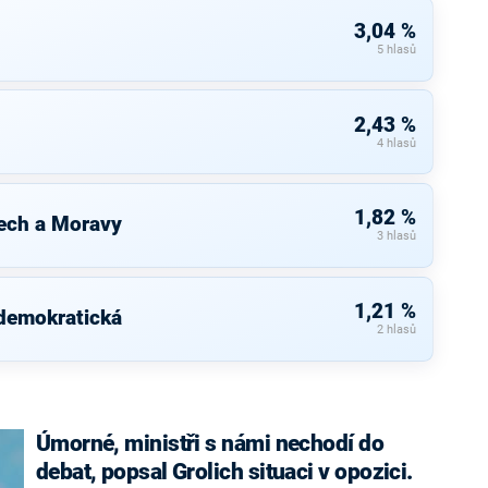
3,04 %
5 hlasů
2,43 %
4 hlasů
1,82 %
ech a Moravy
3 hlasů
1,21 %
 demokratická
2 hlasů
Úmorné, ministři s námi nechodí do
debat, popsal Grolich situaci v opozici.