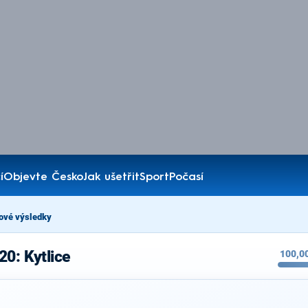
í
Objevte Česko
Jak ušetřit
Sport
Počasí
ové výsledky
20: Kytlice
100,0