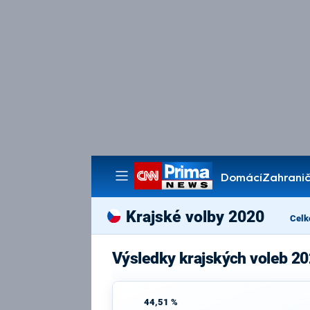
Domácí
Zahranič
Pořady
Krajské volby 2020
Celk
Výsledky krajských voleb 20
44,51 %