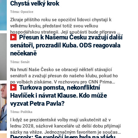
Chystá velký krok
Téma: Opozice
Zkraje příštího roku se opoziční lidovci chystají k
velkému kroku, představí totiž svou velkou
hospodářskou strategii. Její součástí bude příprava na
Přesun k Našemu Česku zvažují další
stárnutí populace, řekl ve středu na setkání s novináři
nový předseda lidovců Jan Grolich. Ten zároveň v
senátoři, prozradil Kuba. ODS reagovala
senátních volbách kandiduje ve Vyškově. Popsal i
nečekaně
aktivitu opozice, o níž vládní strany nebo političtí
Téma: Senát
komentátoři mluví jako o slabé a v defenzivě. „Je to
úmorná práce upozorňovat na chyby vlády. Ministři s
Na hnutí Naše Česko se obracejí někteří stávající
námi navíc nechodí do debat. Chceme ale ukazovat
senátoři a zvažují přesun do našeho klubu, pokud ho
svoje témata,“ odpověděl Grolich na dotaz CNN Prima
po volbách získáme. V rozhovoru pro CNN Prima
Turkova pomsta, nekonfliktní
NEWS.
NEWS to řekl zakladatel hnutí a jihočeský hejtman
Martin Kuba. Konkrétní nebyl, ale získat by takto mohl
Havlíček i návrat Klause. Kdo může
například senátora Zdeňka Hrabu, který je dnes
vyzvat Petra Pavla?
součástí klubu ODS a TOP 09. Hraba to na dotaz
Téma: Politika
redakce nevyloučil. Předseda klubu senátorů ODS
Zdeněk Nytra redakci řekl, že počítá s odchodem
I když se prezidentské volby mají uskutečnit až v
některých senátorů z klubu a že Naše Česko není
lednu 2028, sázkové kanceláře už delší dobu přijímají
nepřítel, ale soupeř.
sázky na vítěze. Jednoznačným favoritem je současná
Decroix: Se svoločí jsem byla na vládu