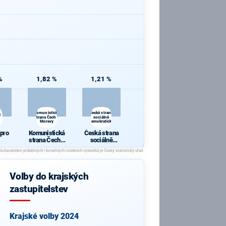
%
1,82 %
1,21 %
Komunistická
Česká strana
i
strana Čech a
sociálně
Moravy
demokratická
 pro
Komunistická
Česká strana
strana Čech a
sociálně
Moravy
demokratická
Volby do krajských
zastupitelstev
Krajské volby 2024