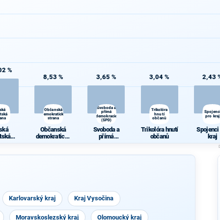
02 %
8,53 %
3,65 %
3,04 %
2,43 
Svoboda a
ská
Občanská
Trikolóra
přímá
Spojenc
átská
demokratická
hnutí
demokracie
pro kraj
rana
strana
občanů
(SPD)
ská
Občanská
Svoboda a
Trikolóra hnutí
Spojenci
átská
demokratická
přímá
občanů
kraj
rana
strana
demokracie
(SPD)
Karlovarský kraj
Kraj Vysočina
Moravskoslezský kraj
Olomoucký kraj