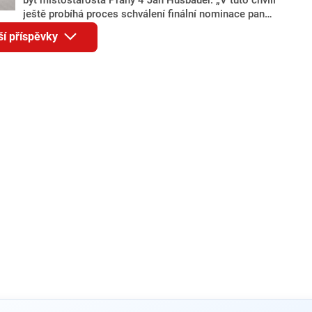
ještě probíhá proces schválení finální nominace pana
Jana Hušbauera Výborem hnutí ANO,“ uvedl pro
ší příspěvky
redakci místopředseda pražského ANO Martin
Benkovič. O Hušbauerovi se spekulovalo jako o
náhradníkovi v čele pražské kandidátky poté, co
rezignoval po sérii nejasností v majetkových
přiznáních a pořizování bytů Ondřej Prokop. Zároveň
ale stále není jasné, kdo bude za ANO kandidovat ve
dvou ze tří pražských obvodů do horní komory
parlamentu. ANO má v Praze dlouhodobě horší
výsledky než ve zbytku republiky.