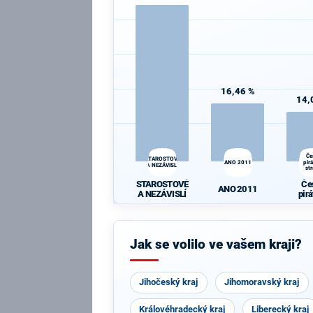
16,46 %
14,
Če
STAROSTOVÉ
ANO 2011
pir
A NEZÁVISLÍ
st
STAROSTOVÉ
Če
ANO 2011
A NEZÁVISLÍ
pir
st
Jak se volilo ve vašem kraji?
Jihočeský kraj
Jihomoravský kraj
Královéhradecký kraj
Liberecký kraj