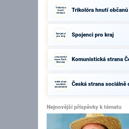
Trikolóra
Trikolóra hnutí občanů
hnutí
občanů
Spojenci pro kraj
Spojenci
pro kraj
Komunistická
Komunistická strana Č
strana Čech a
Moravy
Česká strana
Česká strana sociálně
sociálně
demokratická
Nejnovější příspěvky k tématu