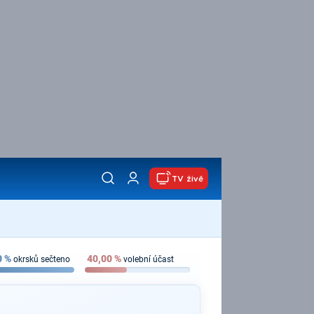
TV živě
0
%
40,00
%
okrsků sečteno
volební účast