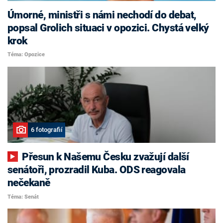
Úmorné, ministři s námi nechodí do debat,
popsal Grolich situaci v opozici. Chystá velký
krok
Téma: Opozice
6 fotografií
Přesun k Našemu Česku zvažují další
senátoři, prozradil Kuba. ODS reagovala
nečekaně
Téma: Senát