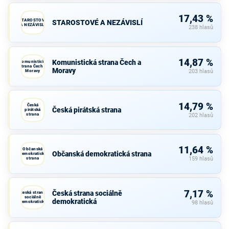
17,43 %
STAROSTOVÉ
STAROSTOVÉ A NEZÁVISLÍ
A NEZÁVISLÍ
238 hlasů
14,87 %
Komunistická strana Čech a
Komunistická
strana Čech a
Moravy
Moravy
203 hlasů
14,79 %
Česká
Česká pirátská strana
pirátská
strana
202 hlasů
11,64 %
Občanská
Občanská demokratická strana
demokratická
strana
159 hlasů
7,17 %
Česká strana sociálně
Česká strana
sociálně
demokratická
demokratická
98 hlasů