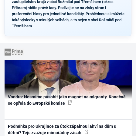
zastupitelstev krajů v obci Rožmitál pod Třemšínem (okres
Příbram) vidíte právě tady. Podívejte se na zisky stran i
preferenční hlasy pro jednotlivé kandidáty. Prohlédnout si můžete
také výsledky v minulých volbách, a to nejen v obci Rožmitál pod
Třemšínem.
Vondra: Nesmíme působit jako magnet na migranty. Konečná
se opřela do Evropské komise
Podmínka pro Ukrajince za útok zápalnou lahví na dům s
dětmi? Tejc zvažuje mimořádný zásah