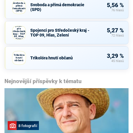
Svoboda a
5,56 %
Svoboda a přímá demokracie
přímá
demokracie
(SPD)
76 hlasů
(SPD)
Spojenci
pro
5,27 %
Spojenci pro Středočeský kraj -
Středočeský
kraj - TOP
TOP 09, Hlas, Zelení
72 hlasů
09, Hlas,
Zelení
3,29 %
Trikolóra
Trikolóra hnutí občanů
hnutí
občanů
45 hlasů
Nejnovější příspěvky k tématu
8 fotografií