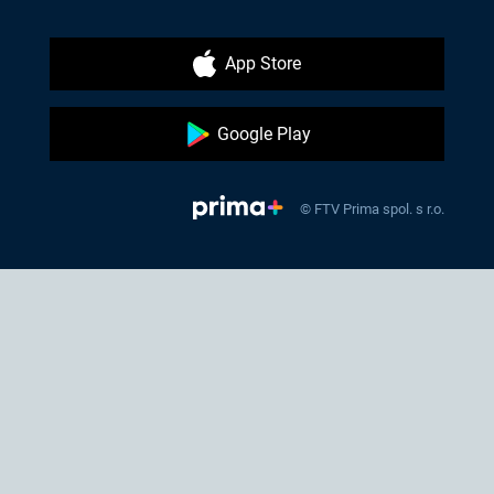
App Store
Google Play
© FTV Prima spol. s r.o.