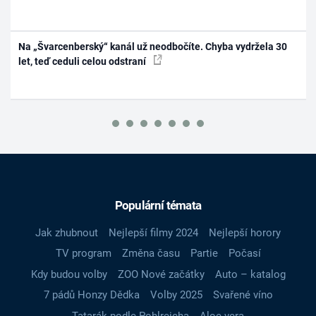
Na „Švarcenberský“ kanál už neodbočíte. Chyba vydržela 30
let, teď ceduli celou odstraní
Populární témata
Jak zhubnout
Nejlepší filmy 2024
Nejlepší horory
TV program
Změna času
Partie
Počasí
Kdy budou volby
ZOO Nové začátky
Auto – katalog
7 pádů Honzy Dědka
Volby 2025
Svařené víno
Tatarák podle Pohlreicha
Aloe vera