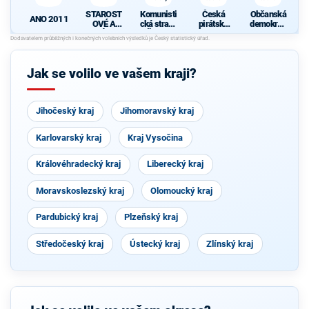
STAROST
Komunisti
Česká
Občanská
ANO 2011
OVÉ A
cká strana
pirátská
demokrati
NEZÁVISL
Čech a
strana
cká strana
Í
Moravy
d
Jak se volilo ve vašem kraji?
Jihočeský kraj
Jihomoravský kraj
Karlovarský kraj
Kraj Vysočina
Královéhradecký kraj
Liberecký kraj
Moravskoslezský kraj
Olomoucký kraj
Pardubický kraj
Plzeňský kraj
Středočeský kraj
Ústecký kraj
Zlínský kraj