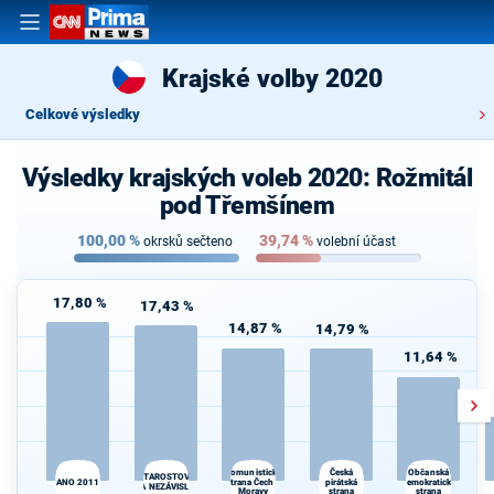
Krajské volby 2020
Celkové výsledky
Výsledky krajských voleb 2020: Rožmitál
pod Třemšínem
100,00
%
39,74
%
okrsků sečteno
volební účast
17,80 %
17,43 %
14,87 %
14,79 %
11,64 %
Česká
Komunistická
Občanská
STAROSTOVÉ
ANO 2011
strana Čech a
pirátská
demokratická
A NEZÁVISLÍ
Moravy
strana
strana
d