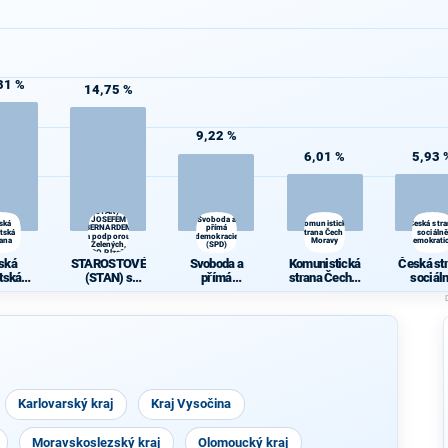
31 %
14,75 %
9,22 %
6,01 %
5,93 
STAROSTOVÉ
(STAN) s
JOSEFEM
Svoboda a
ská
Komunistická
Česká str
BERNARDEM
přímá
átská
strana Čech a
sociálně
a podporou
demokracie
rana
Moravy
demokrati
Zelených,
(SPD)
PRO Plzeň a
ská
STAROSTOVÉ
Svoboda a
Komunistická
Česká st
Idealistů
átská
(STAN) s
přímá
strana Čech a
sociál
rana
JOSEFEM
demokracie
Moravy
demokrat
BERNARDEM
(SPD)
a podporou
Zelených,
PRO Plzeň a
Idealistů
Karlovarský kraj
Kraj Vysočina
Moravskoslezský kraj
Olomoucký kraj