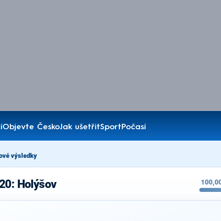
í
Objevte Česko
Jak ušetřit
Sport
Počasí
ové výsledky
20: Holýšov
100,0