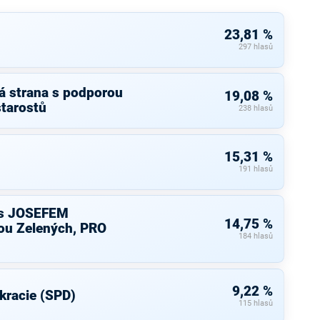
23,81 %
297 hlasů
á strana s podporou
19,08 %
starostů
238 hlasů
15,31 %
191 hlasů
s JOSEFEM
14,75 %
u Zelených, PRO
184 hlasů
9,22 %
kracie (SPD)
115 hlasů