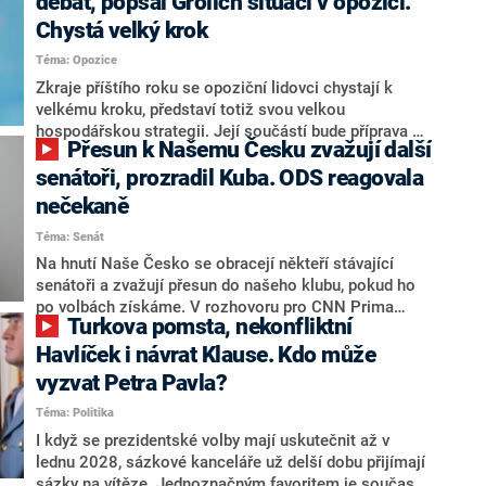
debat, popsal Grolich situaci v opozici.
Chystá velký krok
Téma: Opozice
Zkraje příštího roku se opoziční lidovci chystají k
velkému kroku, představí totiž svou velkou
hospodářskou strategii. Její součástí bude příprava na
Přesun k Našemu Česku zvažují další
stárnutí populace, řekl ve středu na setkání s novináři
nový předseda lidovců Jan Grolich. Ten zároveň v
senátoři, prozradil Kuba. ODS reagovala
senátních volbách kandiduje ve Vyškově. Popsal i
nečekaně
aktivitu opozice, o níž vládní strany nebo političtí
Téma: Senát
komentátoři mluví jako o slabé a v defenzivě. „Je to
úmorná práce upozorňovat na chyby vlády. Ministři s
Na hnutí Naše Česko se obracejí někteří stávající
námi navíc nechodí do debat. Chceme ale ukazovat
senátoři a zvažují přesun do našeho klubu, pokud ho
svoje témata,“ odpověděl Grolich na dotaz CNN Prima
po volbách získáme. V rozhovoru pro CNN Prima
Turkova pomsta, nekonfliktní
NEWS.
NEWS to řekl zakladatel hnutí a jihočeský hejtman
Martin Kuba. Konkrétní nebyl, ale získat by takto mohl
Havlíček i návrat Klause. Kdo může
například senátora Zdeňka Hrabu, který je dnes
vyzvat Petra Pavla?
součástí klubu ODS a TOP 09. Hraba to na dotaz
Téma: Politika
redakce nevyloučil. Předseda klubu senátorů ODS
Zdeněk Nytra redakci řekl, že počítá s odchodem
I když se prezidentské volby mají uskutečnit až v
některých senátorů z klubu a že Naše Česko není
lednu 2028, sázkové kanceláře už delší dobu přijímají
nepřítel, ale soupeř.
sázky na vítěze. Jednoznačným favoritem je současná