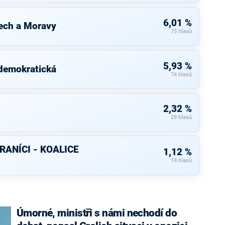
6,01 %
ech a Moravy
75 hlasů
5,93 %
 demokratická
74 hlasů
2,32 %
29 hlasů
RANÍCI - KOALICE
1,12 %
14 hlasů
Úmorné, ministři s námi nechodí do