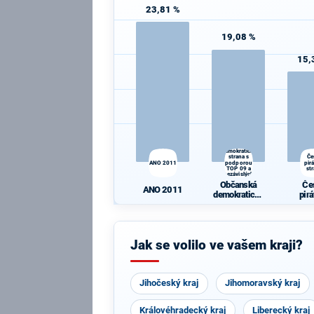
23,81 %
19,08 %
15,
Občanská
demokratická
strana s
Če
ANO 2011
podporou
pir
TOP 09 a
st
nezávislých
starostů
Občanská
Če
ANO 2011
demokratická
pir
strana s
st
podporou TOP
09 a
nezávislých
Jak se volilo ve vašem kraji?
starostů
Jihočeský kraj
Jihomoravský kraj
Královéhradecký kraj
Liberecký kraj