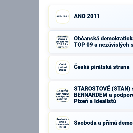
ANO 2011
ANO 2011
Občanská
demokratická
Občanská demokratick
strana s
podporou
TOP 09 a nezávislých 
TOP 09 a
nezávislých
starostů
Česká
Česká pirátská strana
pirátská
strana
STAROSTOVÉ
STAROSTOVÉ (STAN) 
(STAN) s
JOSEFEM
BERNARDEM a podporo
BERNARDEM
a podporou
Zelených,
Plzeň a Idealistů
PRO Plzeň a
Idealistů
Svoboda a
Svoboda a přímá demo
přímá
demokracie
(SPD)