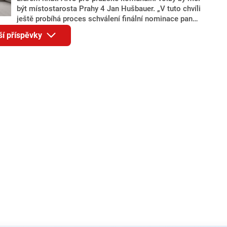
být místostarosta Prahy 4 Jan Hušbauer. „V tuto chvíli
ještě probíhá proces schválení finální nominace pana
Jana Hušbauera Výborem hnutí ANO,“ uvedl pro
ší příspěvky
redakci místopředseda pražského ANO Martin
Benkovič. O Hušbauerovi se spekulovalo jako o
náhradníkovi v čele pražské kandidátky poté, co
rezignoval po sérii nejasností v majetkových
přiznáních a pořizování bytů Ondřej Prokop. Zároveň
ale stále není jasné, kdo bude za ANO kandidovat ve
dvou ze tří pražských obvodů do horní komory
parlamentu. ANO má v Praze dlouhodobě horší
výsledky než ve zbytku republiky.