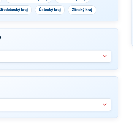
Středočeský kraj
Ústecký kraj
Zlínský kraj
?