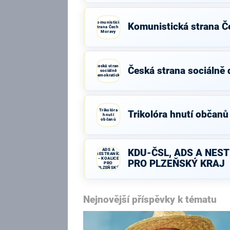
Komunistická
Komunistická strana Č
strana Čech a
Moravy
Česká strana
Česká strana sociálně
sociálně
demokratická
Trikolóra
Trikolóra hnutí občanů
hnutí
občanů
KDU-ČSL,
ADS A
KDU-ČSL, ADS A NEST
NESTRANÍCI
- KOALICE
PRO PLZEŇSKÝ KRAJ
PRO
PLZEŇSKÝ
KRAJ
Nejnovější příspěvky k tématu