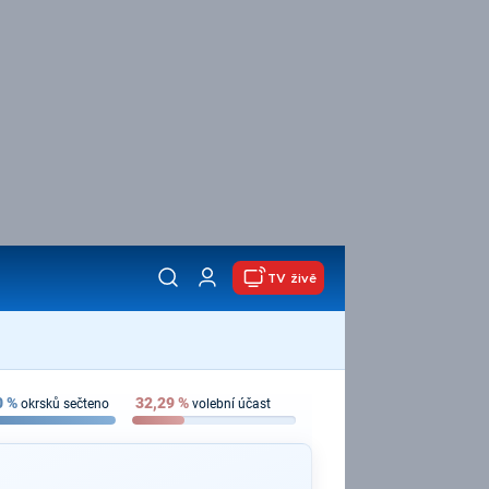
TV živě
0
%
32,29
%
okrsků sečteno
volební účast