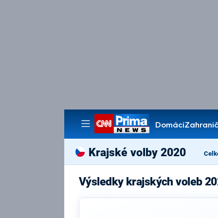
Domácí
Zahranič
Pořady
Krajské volby 2020
Celk
Výsledky krajských voleb 20