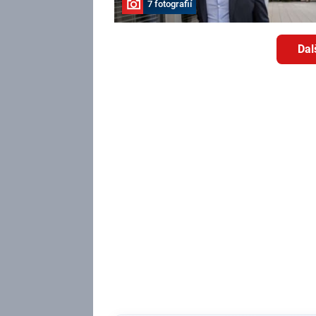
7 fotografií
Dal