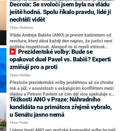
Decroix: Se svoločí jsem byla na vládu
hlava státu Petr Pavel. Daleko za ním pak bookmakeři
zmiňují dva výrazné politiky ANO, tedy premiéra
ještě hodná. Spolu říkalo pravdu, lidé ji
Andreje Babiše a ministra průmyslu Karla Havlíčka.
nechtěli vidět
Oblíbeným tipem samotných sázkařů je poslanec za
Téma: Rozhovor
Motoristy Filip Turek. Politolog Jan Kubáček nicméně
o případné kandidatuře kohokoliv ze zmíněné trojice
Vláda Andreje Babiše (ANO) je prvním kabinetem od
značně pochybuje. Podle něj současná koalice dosud
revoluce, který dává každý den najevo, že justici není
nemá osobu, která by Pavlovi mohla konkurovat.
potřeba respektovat. Alespoň to si myslí stínová
Prezidentské volby: Bude se
ministryně spravedlnosti ODS Eva Decroix. V
rozhovoru pro CNN Prima NEWS si nebrala servítky
opakovat duel Pavel vs. Babiš? Experti
ohledně politického výkonu svého nástupce Jeronýma
zmiňují pro a proti
Tejce (za ANO) či vládní zmocněnkyně pro lidská
Téma: Politika
práva Taťány Malé (ANO). Označením „svoloč“ na
adresu vlády prý byla ještě hodná. Decroix se také
Přestože prezidentské volby proběhnou až za zhruba
vrátila k volební porážce koalice Spolu či promluvila o
rok a půl, v souvislosti s eskalujícím konfliktem mezi
hnutí Naše Česko Martina Kuby.
vládou a Petrem Pavlem se čím dál více spekuluje o
Těžkosti ANO v Praze: Náhradního
tom, koho by do bitvy o Hrad mohla vyslat současná
koalice. Někteří političtí komentátoři znovu vytahují
kandidáta na primátora zřejmě vybralo,
jméno premiéra Andreje Babiše (ANO). Jak moc je
u Senátu jasno nemá
pravděpodobné, že se v prezidentských volbách 2028
Téma: Praha
bude znovu opakovat souboj z roku 2023?
Lídrem hnutí ANO pro pražské komunální volby by měl