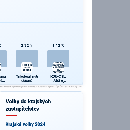
%
2,32 %
1,12 %
KDU-ČSL,
ADS A
ana
Trikolóra
NESTRANÍCI
hnutí
- KOALICE
cká
občanů
PRO
PLZEŇSKÝ
KRAJ
rana
Trikolóra hnutí
KDU-ČSL,
ně
občanů
ADS A
ická
NESTRANÍCI -
KOALICE PRO
PLZEŇSKÝ
KRAJ
Volby do krajských
zastupitelstev
Krajské volby 2024